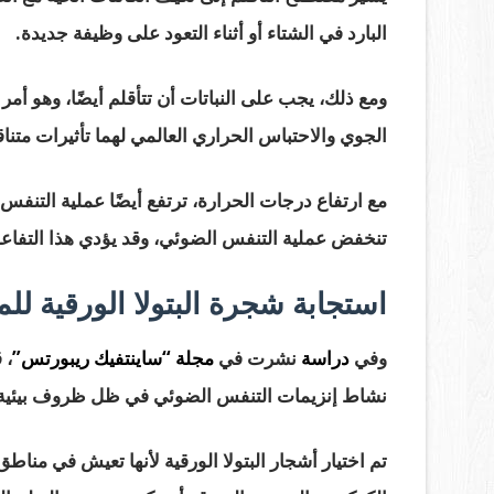
البارد في الشتاء أو أثناء التعود على وظيفة جديدة.
ومع ذلك، يجب على النباتات أن تتأقلم أيضًا، وهو أم
الجوي والاحتباس الحراري العالمي لهما تأثيرات متن
مع ارتفاع درجات الحرارة، ترتفع أيضًا عملية التنفس
تنخفض عملية التنفس الضوئي، وقد يؤدي هذا التفاعل
استجابة شجرة البتولا الورقية للم
وفي
دراسة
نشرت في
مجلة “ساينتفيك ريبورتس”
، 
نشاط إنزيمات التنفس الضوئي في ظل ظروف بيئية 
تم اختيار أشجار البتولا الورقية لأنها تعيش في مناط