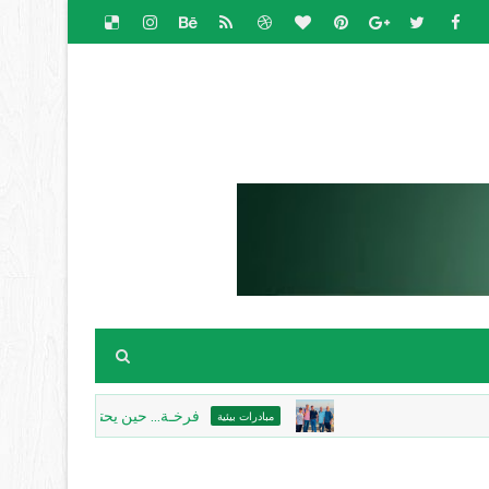
فرخـة... حين يحتضن الحجرُ الذاكرة، ويكت
مبادرات بيئية