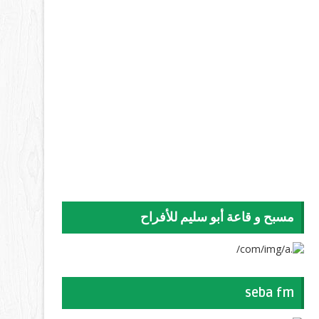
مسبح و قاعة أبو سليم للأفراح
seba fm