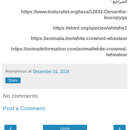
المراجع :
https://www.inaturalist.org/taxa/12832-Oenanthe-
leucopyga
https://ebird.org/species/whtwhe1
https://animalia.bio/white-crowned-wheatear
https://animalinformation.com/animal/white-crowned-
wheatear/
Anonymous
at
December 01, 2024
Share
No comments:
Post a Comment
‹
›
Home