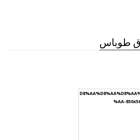
وق طوباس