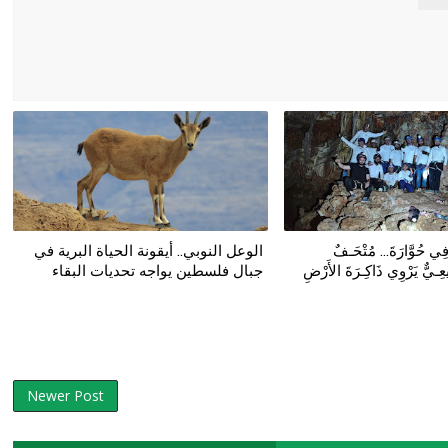
ي حُوَّارَةَ... مُتْحَـفٌ
الوعل النوبي.. أيقونة الحياة البرية في
ِـيٌّ يَرْوِي ذَاكِـرَةَ الأَرْضِ
جبال فلسطين يواجه تحديات البقاء
Newer Post