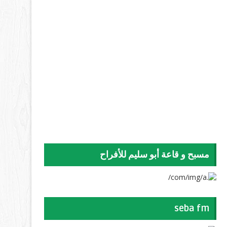
مسبح و قاعة أبو سليم للأفراح
seba fm