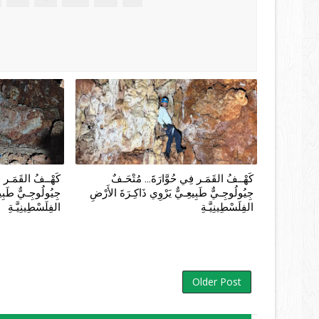
كَهْــفُ القَمَـر فِي حُوَّارَةَ... مُتْحَـفٌ
كَهْــفُ القَمَـر فِ
جِيُولُوجِـيٌّ طَبِيعِـيٌّ يَرْوِي ذَاكِـرَةَ الأَرْضِ
جِيُولُوجِـيٌّ طَبِيع
الفِلَسْطِينِيَّـةِ
الفِلَسْطِينِيَّـةِ
Older Post