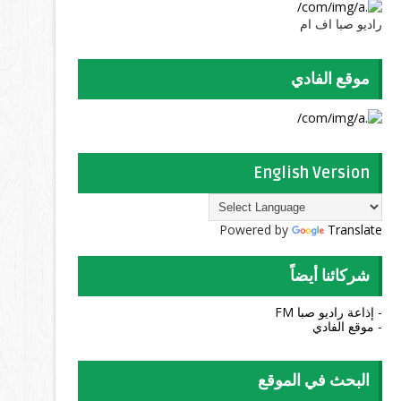
راديو صبا اف ام
موقع الفادي
English Version
Powered by
Translate
شركائنا أيضاً
- إذاعة راديو صبا FM
- موقع الفادي
البحث في الموقع