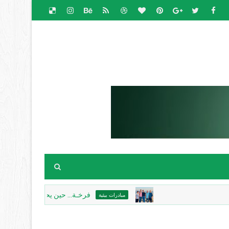
فرخـة... حين يحتضن الحجرُ الذاكرة، ويكتب ا
مبادرات بيئية