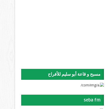
مسبح و قاعة أبو سليم للأفراح
seba fm