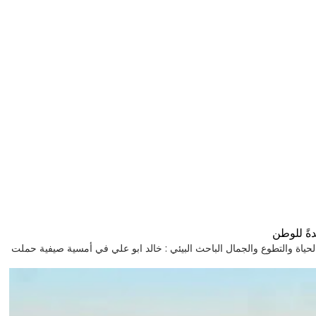
ةً للوطن
GHL رحلة إلى قرية تنبض بالحياة والتطوع والجمال الباحث البيئي : خالد ابو علي في أمسية صيفية حملت