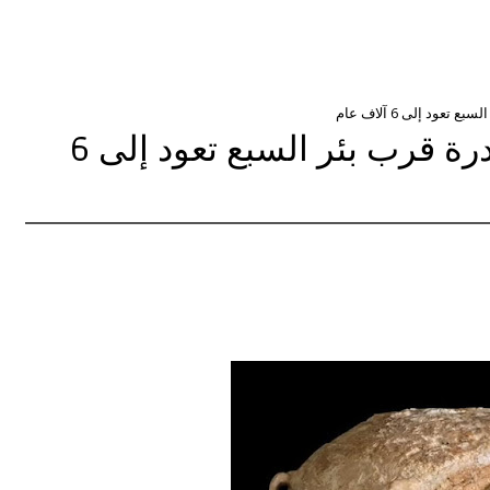
عود إلى 6 آلاف عام
العثور على قارورة عاجية نادرة قرب بئر السبع تعود إلى 6