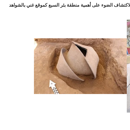
2 سنتيمتراً، فيما يسلط الاكتشاف الضوء على أهمية منطقة بئر السبع كموقع غني بالشواهد