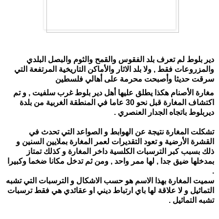
دير بلوط لم تعرف بلد الفقوس والقمح والثوم والبصل البلدي
والمزروعات فقط , ولا بلد الاثار والأماكن التاريخية المرتفعة التي
سرقت حديثا وأصبحت محرمة على أهالي
فلسطين
مغارة الأصنام هكذا يطلق عليها أهل دير بلوط غرب سلفيت , و تم
اكتشاف المغارة قبل نحو 30 عاما في المنطقة الغربية من بلدة
ديربلوط باتجاه الجدار العنصري .
تشكلت المغارة نتيجة عن الهوابط و الصواعد التي تحدث في
القشرة الأرضية و تعود التقديرات لعمر المغارة بملايين السنين و
ذلك بسبب كبر الترسبات الكلسية داخر المغارة و كذلك تمتاز
بمدخلها ضيق جدا , لها ممر واحد , ومن ثم تدخل مكانا ضخما وكبيرا
.
سميت المغارة بهذا الاسم هو حسب الاشكال و الترسبات التي تشبه
التماثيل و لا علاقة لها باي ارتباط ديني او عقائدي هي فقط ترسبات
تشبه التماثيل .