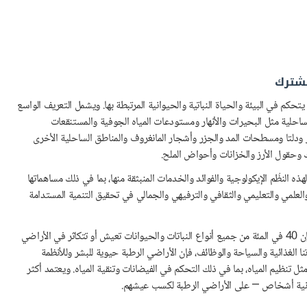
مشترك
حكم في البيئة والحياة النباتية والحيوانية المرتبطة بها. ويشمل التعريف الواسع
والساحلية مثل البحيرات والأنهار ومستودعات المياه الجوفية والمستنقعات
ر ودلتا ومسطحات المد والجزر وأشجار المانغروف والمناطق الساحلية الأخرى
 وحقول الأرز والخزانات وأحواض الملح.
ذه النظُم الإيكولوجية والفوائد والخدمات المنبثقة منها، بما في ذلك مساهماتها
لعلمي والتعليمي والثقافي والترفيهي والجمالي في تحقيق التنمية المستدامة
ومع أن الأراضي الرطبة تغطي 6 في المئة ققط من سطح الأرض، فإن 40 في المئة من جميع أنواع النباتات والحيوانات تعيش أو تتكاثر في الأراضي
نا الغذائية والسياحة والوظائف، فإن الأراضي الرطبة حيوية للبشر وللأنظمة
ثل تنظيم المياه، بما في ذلك التحكم في الفيضانات وتنقية المياه. ويعتمد أكثر
مانية أشخاص — على الأراضي الرطبة لكسب عيشهم.