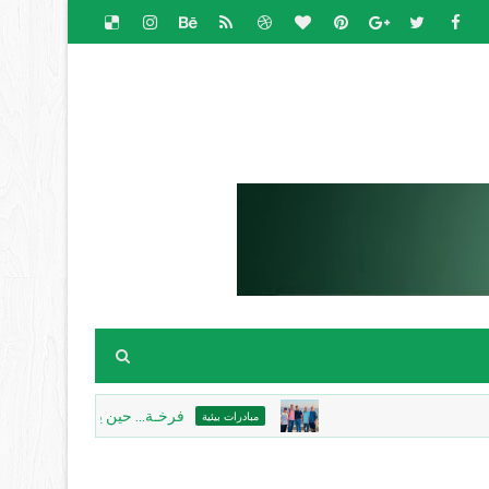
فرخـة... حين يحتضن الحجرُ الذاكرة، ويكت
مبادرات بيئية