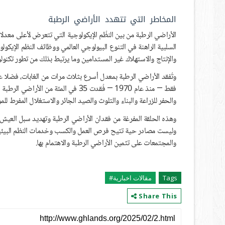
المخاطر التي تتهدد الأراضي الرطبة
الأراضي الرطبة من بين النظُم الإيكولوجية التي تتعرض لأعلى معدل
السلبية الراهنة في التنوع البيولوجي العالمي ووظائف النظم الإيكول
والإنتاج والاستهلاك غير المستدامين وما يرتبط بذلك من تطور تكنولوجي
فقط — منذ عام 1970 — فُقدت 35 في الم
والحفر للزراعة والبناء والتلوث والصيد الجائر والاستغلال المفرط للمو
وهذه الحلقة المفرغة من فقدان الأراضي الرطبة وتهديد سبل العيش و
وليست مصادر حية تتيح فرص العمل والكسب وخدمات النظم البيئية ا
والمجتمعات على تثمين الأراضي الرطبة والاهتمام بها.
Tags
مقالات اخبارية#
Share This