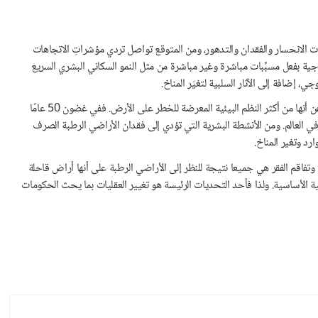
ات الانحسار والفقدان والتدهور، ومن المتوقع تواصل تردي مؤشراتِ الاتجاهات
وجية بفعل مسبِّبات مباشرة وغير مباشرة من مثل النمو السكاني البشري السريع
، إضافة إلى الآثار السلبية لتغيّر المناخ.
وتُفقد الأراضي الرطبة بمعدل أسرع بثلاث مرات من الغابات، فضلا عن أنها من أكثر النظم البيئية المعرضة للخطر على الأرض. ففي غضون 50 عامًا
ئة من الأراضي الرطبة في العالم. ومن الأنشطة البشرية التي تؤدي إلى فقدان الأراضي الرطبة الصرف
ارد وتغير المناخ.
تفاقم الفقر هي جميعا نتيجة للنظر إلى الأراضي الرطبة على أنها أراض قاحلة
لأساسية. ولذا فأحد التحديات الرئيسة هو تغيير العقليات بما يحث الحكومات