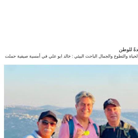
ةً للوطن
GHL رحلة إلى قرية تنبض بالحياة والتطوع والجمال الباحث البيئي : خالد ابو علي في أمسية صيفية حملت