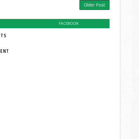
Older Post
FACEBOOK
TS:
MENT