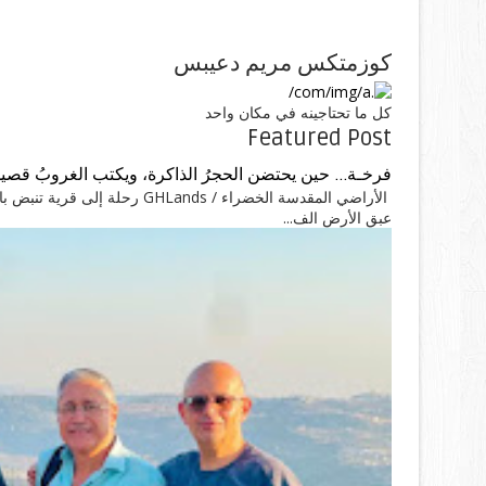
كوزمتكس مريم دعيبس
كل ما تحتاجينه في مكان واحد
Featured Post
فرخـة... حين يحتضن الحجرُ الذاكرة، ويكتب الغروبُ قصيد
الأراضي المقدسة الخضراء / ands
عبق الأرض الف...