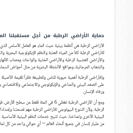
حماية الأراضي الرطبة من أجل مستقبلنا ال
الأراضي الرطبة هي أنظمة بيئية حيث الماء هو العامل الأساس الذي يت
للأراضي الرطبة كلاً من المياه العذبة والنظم الإيكولوجية البحرية 
والأراضي العشبية الرطبة والأراضي الخثية والواحات ومصاب الأنها
والشعاب المرجانية، ومواقع الأنشطة البشرية من مثل أحواض السمك
وللأراضي الرطبة أهمية حيوية للناس وللطبيعة نظراً للقيمة الأصيلة له
على الصعد البيئي والمناخي والإيكولوجي والاجتماعي والاقتصادي وا
ورفاه الإنسان.
الرطبة. ولأن التنوع البيولوجي للأراضي الرطبة مهم لصحتنا وإمدادات
البيئية الأخرى ولمناخنا، حيث تتيح خدمات النظم البيئية الأساسية م
من مليار إنسان في جميع أنحاء العالم — أي حوالي واحد من كل ث