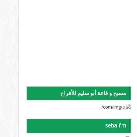
مسبح و قاعة أبو سليم للأفراح
seba fm