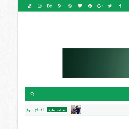
افتتاح سوق الباذنجان البتيري السنوي 
مقالات اخبارية