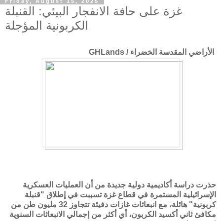
Friday, August 15, 2025
غزة على حافة الانفجار البيئي: القنبلة
الكربونية المؤجلة
الأراضي المقدسة الخضراء / GHLands
حذرت دراسة أكاديمية دولية جديدة من أن العمليات العسكرية
الإسرائيلية المستمرة في قطاع غزة تسببت في إطلاق "قنبلة
كربونية" هائلة، مع انبعاثات غازات دفيئة تتجاوز 32 مليون طن من
مكافئ ثاني أكسيد الكربون، أي أكثر من إجمالي الانبعاثات السنوية