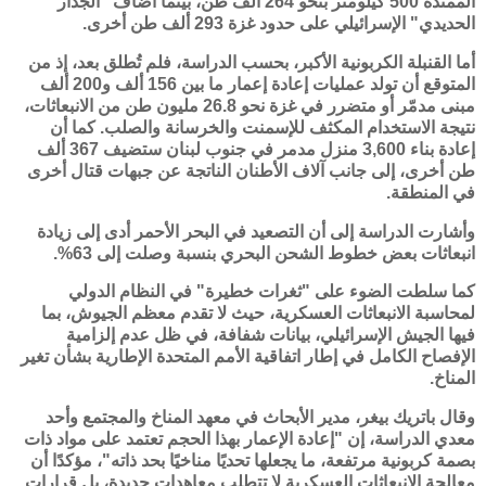
الممتدة 500 كيلومتر بنحو 264 ألف طن، بينما أضاف "الجدار
الحديدي" الإسرائيلي على حدود غزة 293 ألف طن أخرى.
أما القنبلة الكربونية الأكبر، بحسب الدراسة، فلم تُطلق بعد، إذ من
المتوقع أن تولد عمليات إعادة إعمار ما بين 156 ألف و200 ألف
مبنى مدمّر أو متضرر في غزة نحو 26.8 مليون طن من الانبعاثات،
نتيجة الاستخدام المكثف للإسمنت والخرسانة والصلب. كما أن
إعادة بناء 3,600 منزل مدمر في جنوب لبنان ستضيف 367 ألف
طن أخرى، إلى جانب آلاف الأطنان الناتجة عن جبهات قتال أخرى
في المنطقة.
وأشارت الدراسة إلى أن التصعيد في البحر الأحمر أدى إلى زيادة
انبعاثات بعض خطوط الشحن البحري بنسبة وصلت إلى 63%.
كما سلطت الضوء على "ثغرات خطيرة" في النظام الدولي
لمحاسبة الانبعاثات العسكرية، حيث لا تقدم معظم الجيوش، بما
فيها الجيش الإسرائيلي، بيانات شفافة، في ظل عدم إلزامية
الإفصاح الكامل في إطار اتفاقية الأمم المتحدة الإطارية بشأن تغير
المناخ.
وقال
باتريك بيغر
، مدير الأبحاث في معهد المناخ والمجتمع وأحد
معدي الدراسة، إن "إعادة الإعمار بهذا الحجم تعتمد على مواد ذات
بصمة كربونية مرتفعة، ما يجعلها تحديًا مناخيًا بحد ذاته"، مؤكدًا أن
معالجة الانبعاثات العسكرية لا تتطلب معاهدات جديدة، بل قرارات