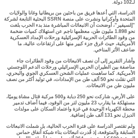
لـ102 دولة.
الدراسة، التي أعدها فريق من باحثين من بريطانيا وغانا والولايات
المتحدة وأوكرانيا ونشرت على منصة
SSRN
البحثية التابعة لشركة
"إلسيفير"، أوضحت أن الانبعاثات المباشرة منذ بدء الحرب بلغت
نحو 1.898 مليون طن، معظمها ناجم عن استهلاك كميات ضخمة
من وقود الطائرات الحربية الإسرائيلية ورحلات الإمداد العسكرية
الأمريكية، حيث حُرق جزء كبير منها على ارتفاعات عالية، ما
ضاعف الأثر المناخي.
وأشار التقرير إلى أن نصف الانبعاثات من وقود الطائرات جاء
مناصفة بين الطيران الحربي الإسرائيلي ورحلات الدعم اللوجستي
الأمريكية. كما ساهمت عمليات الشحن العسكري الجوي والبحري،
التي نقلت نحو 50 ألف طن من الإمدادات، في توليد أكثر من نصف
مليون طن من الانبعاثات.
على الأرض، شاركت نحو 250 دبابة و500 مركبة قتال مشاة يوميًا،
مستهلكة ما يقارب 23 مليون لتر من الوقود، فيما أضاف تدمير
محطة الكهرباء الوحيدة في غزة واعتماد السكان على مولدات
الديزل نحو 131 ألف طن إضافية.
ولم تقتصر الدراسة على فترة الحرب الحالية، بل شملت الانبعاثات
السابقة والمتوقعة، إذ قُدرت انبعاثات بناء شبكة أنفاق حماس