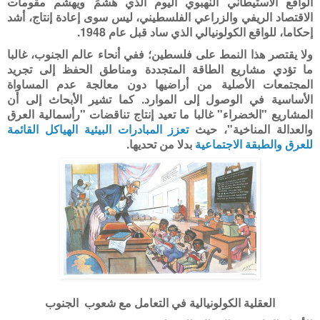
الواقع الاستيطاني النهبوي اليوم الذي هَشَّمَ ويهشم مقومات
الاقتصاد الريفي والزراعي الفلسطيني، ليس سوى إعادة إنتاج، أشد
إحكاما، للواقع الكولونيالي الذي ساد قبل عام 1948.
ولا يقتصر هذا النمط على فلسطين؛ ففي أنحاء عالم الجنوب، غالبا
ما تؤدي مشاريع الطاقة المتجددة ومناطق الحفظ إلى تجريد
المجتمعات الأصلية من أراضيها دون معالجة عدم المساواة
الأساسية في الوصول إلى الموارد. كما تشير الأبحاث إلى أن
المشاريع "الخضراء" غالبا ما تعيد إنتاج تناقضات "رأسمالية العرق
والعدالة المناخية"، حيث
تعزز المبادرات البيئية الهياكل القائمة
للعرق والطبقة الاجتماعية
بدلا من تحديها
.
العقلية الكولونيالية في التعامل مع شعوب الجنوب