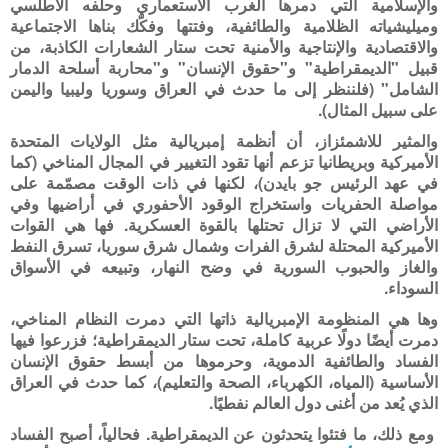
والإسلامية التي دمرها الغرب الاستعماري وحلفه الأطلسي
وميليشياته الظلامية والطائفية، وفتتها وفكّك بناها الاجتماعية
والاقتصادية والإنتاجية والأمنية تحت ستار الشعارات الكاذبة، من
قبيل "الديمقراطية" و"حقوق الإنسان" و"محاربة أسلحة الدمار
الشامل" (فلننظر إلى ما حدث في العراق وسوريا وليبيا واليمن
على سبيل المثال).
والمثير للاشمئزاز، أن أنظمة إمبريالية مثل الولايات المتحدة
الأميركية وبريطانيا تزعم أنها تقود التغيير في المجال المناخي (كما
في عهد الرئيس جو بايدن)، لكنها في ذات الوقت مصمّمة على
مواصلة الحفريات واستخراج الوقود الأحفوري في أراضيها وفي
الأراضي التي لا تزال تحتلها بالقوة العسكرية. فها هي القوات
الأميركية المحتلة لشرق الفرات وشمال شرق سوريا، تسرق النفط
والغاز والحبوب السورية في وضح النهار، وتبيعه في الأسواق
السوداء.
وها هي المنظومة الإمبريالية ذاتها التي دمرت النظام المناخي،
دمرت أيضًا دولًا عربية كاملة، تحت ستار الديمقراطية؛ فزرعوا فيها
الفساد والطائفية الدموية، وحرموها من أبسط حقوق الإنسان
الأساسية (المياه، الكهرباء، الصحة والتعليم)، كما حدث في العراق
الذي يُعد من أغنى دول العالم نفطيًا.
ومع ذلك، ما فتئوا يتحدثون عن الديمقراطية. فحالياً، أصبح الفساد