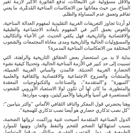
والأقل مسؤولية عن الانبعاثات، تدفع الفاتورة الأكبر لأزمة تغير
المناخ، من حيث معاناتها من الانعكاسات المناخية المُدمِّرة، ما يعني
تفاقم وتعمق عدم المساواة والظلم.
لو أردنا تجاوز التعريفات الغربية التقليدية لمفهوم العدالة المناخية،
والغوص بعمق أكبر في المفهوم بأبعاده الاجتماعية والطبقية
والاقتصادية والتاريخية، فهل يكفي الحديث عن الأعباء والتکاليف
والمسؤوليات الحالية والتاريخية ومدى معاناة المجتمعات والشعوب
المختلفة من الانعكاسات المناخية المدمرة؟
بداية لا بد من استحضار بعض الحقائق التاريخية والراهنة، التي
تسببت إلى حد كبير في الأزمة المناخية الحالية، وتحديدًا كيفية نشوء
الحضارة الغربية الحديثة. فالمدن والمباني الغربية الجميلة،
والمنشآت والصروح الاجتماعية والاقتصادية والثقافية والعلمية
"المبهرة" و"المتقدمة"، والصناعات والتكنولوجيات المعقدة
والمتطورة، ما كان لها أن تكون لولا الاستعباد الأوروبي للشعوب
المستعمرة في آسيا وأفريقيا والأميركيتين، ونهب مواردها.
وهنا يحضرني قول المفكر والناقد الثقافي الألماني "والتر بنيامين":
"كل نصب تذكاري حضاري هو أيضا نصب تذكاري للهمجية".
الدول الصناعية المتقدمة أصبحت غنية وراكمت ثرواتها الضخمة،
بسبب استهلاكها الضخم للفحم والنفط والغاز، ونهبها للموارد
الطبيعية في دول الجنوب الفقيرة، وبالتالي حرقها المتواصل