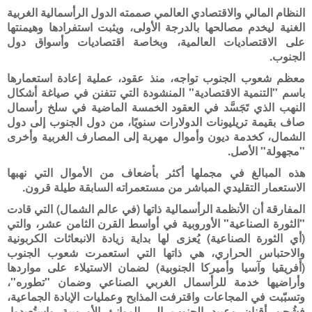
النظام المالي والاقتصادي العالمي صممته الدول الرأسمالية الغربية
الغنية ليخدم مصالحها بالدرجة الأولى، ويثبت استفرادها وهيمنتها
على الاقتصاديات العالمية، وبخاصة اقتصاديات وأسواق دول
الجنوب.
معظم شعوب الجنوب تواجه، منذ عقود، عملية إعادة استعمارها
باسم "التنمية الاقتصادية" المنشودة التي تتفنن في صياغة أشكال
النهب الذي تَجَسَّد في العقود الخمسة الماضية في سلخ رأسمال
صاف بقيمة تريليونات الدولارات سنويًا، من دول الجنوب إلى دول
الشمال، كخدمة ديون وأموال مهربة إلى المصارف الغربية وأخرى
"مجهولة" الأصل.
هذه المبالغ في مجملها أكثر بأضعاف من الأموال التي نهبها
الاستعمار التقليدي المباشر من مستعمراته السابقة طيلة قرون.
المفارقة أن الأنظمة الرأسمالية ذاتها (في عالم الشمال) التي قادت
"الثورة الصناعية" الأوروبية في أواسط القرن الثامن عشر، والتي
(أي الثورة الصناعية) يُعزى لها بداية زيادة الانبعاثات الكربونية
والاحتباس الحراري، هي ذاتها التي استعمرت شعوب الجنوب
(أفريقيا وآسيا وأميركا الجنوبية) لضمان الاستيلاء على مواردها
وأراضيها خدمة للرأسمال الغربي الصناعي وضمان "تطوره"،
وتسبّبت في المجاعات واقترفت المذابح وعمليات الإبادة الجماعية،
فشُحن أقنان وعبيد الجنوب إلى الموانئ الأوروبية واستُعبِدوا،