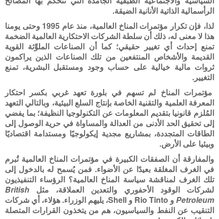
السياسية والاجتماعية الطبقية الجامدة التي تتحكم بها المصالح
الرأسمالية الذاتية الأنانية الضيقة.
لذا، فإن تكرار مؤتمرات المناخ العالمية، منذ عام 1995 وحتى يومنا
هذا لا معنى له، ذلك أن سلطة الشركات الاحتكارية العالمية الضخمة
تمنع إحداث أي تغيير حقيقي؛ كما أن الصناعات الملوِّثة القوية
القديمة والأشخاص المنتفعين من تلك الصناعات الذين يراكمون
ثروات مالية خيالية على حساب وجود ومستقبل البشرية، تمنع
التغيير.
مؤتمرات المناخ لم تسهم في بلورة تعهد غربي بكسر احتكار
المعرفة العلمية والتقنية الخاصة بإنتاج السلع البيئية، وبالتالي التعهد
المُلزم قانونيا بتقديم المعلومات عن التكنولوجيا النظيفة؛ بما يفضي
إلى تحقيق الحد الأدنى من العدالة والمساواة في حرية الوصول إلى
الطاقات المتجددة، بمشاريع مجدية إيكولوجيًا ومستدامة اقتصاديًا
وبيئيا على الأرض.
والمفارقة أن الصفقات الكبيرة في مؤتمرات المناخ العالمية تُبرم
في الغرف المغلقة بعيدًا عن الأضواء. فمن يُسمح له بالدخول إلى
تلك الغرف لمناقشة سياسة المناخ العالمية؟ الرؤساء التنفيذيون
لشركات الوقود الأحفوري والتعدين العملاقة، مثل
British
Petroleum
و
Rio Tinto
و
Shell
، يليهم الوزراء. هؤلاء، أي شركات
التنقيب عن النفط والسياسيون، هم من يتخذون القرارات المتصلة