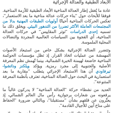
الأبعاد الطبقية والعدالة الإجرائية
عادة ما يُغفل إطار العدالة المناخية الأبعاد الطبقية للأزمة المناخية.
فوفقا للأبحاث حول "بناء حركات عدالة مناخية ما بعد الاستعمار"،
تعكس الحركات المناخية أحيانًا
أولويات الطبقات المهنية
بدلا من
المجتمعات العاملة الأكثر تضررا من التدهور البيئي
. ويخلق ذلك ما
تسميه
إحدى الدراسات
"توتر المقاييس" في حركات العدالة
المناخية، أي الفجوة بين السياسات العالمية المجردة والنضالات
المحلية الملموسة
.
وتتضرر العدالة الإجرائية بشكل خاص من استبعاد الأصوات
المهمشة من عمليات اتخاذ القرار. إذ تظل مؤسسات الحوكمة
المناخية خاضعة لهيمنة الخبرة الشمالية، بينما تُهمش نظم المعرفة
الأصلية والجنوبية إلى مجرد رمزية. ويؤكد
ويلكنز وداتشوا-
تيرفاودي
أن هذا الاستبعاد الإجرائي يتطلب "مقاربة ما بعد
استعمارية في البحث حول العدالة المناخية، تعترف بأنظمة المعرفة
المتنوعة".
العديد من نشطاء حركة "العدالة المناخية" لا يدركون غالباً ما
يرفعونه من شعارات برجوازية رأس مال العالم الشمالي، إذ
يعبِّرون عن قلقهم بشأن "مستقبلنا"، وبالتالي ضرورة "الحفاظ
على مناخ آمِن للأجيال القادمة".