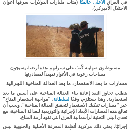
في العراق
الأعلى عالميًا
(مئات مليارات الدولارات سرقها أعوان
الاحتلال الأميركي).
مستوطنون صهاينة كُتِبَ على ستراتهم -هذه أرضنا- يسيجون
مساحات رعوية في الأغوار تمهيداً لمصادرتها
مسارات ما بعد الاستعمار: ما بعد العدالة المناخية الليبرالية
يتطلب تجاوز النقد إعادة بناء العدالة المناخية على أسس ما بعد
استعمارية. وهذا يستلزم، وفقًا
لسلطانة
، "مواجهة استعمار المناخ"
عبر "مسارات تفكيك الاستعمار لتحقيق العدالة المناخية". ويجب أن
تعالج هذه المسارات الأبعاد الإجرائية والتوزيعية للعدالة المناخية، مع
تحدي البنى التحتية لرأسمالية العرق التي تقود أزمة المناخ
.
إجرائيًا، يعني ذلك مركزية أنظمة المعرفة الأصلية والجنوبية ليس