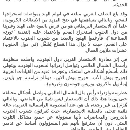
الحديثة.
وقد بلغ الصلف الغربي مبلغه في اتهام الهند بمواصلة استخراجها
للفحم، وبالتالي مساهمتها في ضخ المزيد من الانبعاثات الكربونية،
علما أن الاستعمار البريطاني هو من فرض بالقوة على الهند وغيرها
من دول الجنوب استخراج الفحم والاعتماد عليه (لتغذية "ثورته
الصناعية")، فأَرغموا الهنود والعديد من شعوب الجنوب بالاعتماد
على الفحم؛ حيث لا يزال هذا القطاع يُشَغِّل (في دول الجنوب)
عشرات ملايين العمال.
في إثر مغادرة الاستعمار الغربي دول الجنوب، واصلت منظومة
رأسمال الشمال العالمي وتواصل ازدرائها لشعوب الجنوب، ويتجلى
ذلك بأسطع أشكاله في استعلاء وعجرفة عديد من القيادات الغربية
(جورج بوش الأب، جورج بوش الابن، دونالد ترامب، جو بايدن،
إيمانويل ماكرون، بوريس جونسون وغيرهم).
غطرسة وازدراء رأس مال الشمال العالمي يتواصل بأشكال مختلفة
حتى يومنا هذا، ذلك أن الاستعمار ليس شيئا من الماضي، وبالتالي
هُزِمَ إلى غير رجعة، بل هو، عند المنظومة الرأسمالية الغربية، حالة
دائمة تتجلى بالعقلية الاستعمارية، حيث يُغرقون شعوب الجنوب
بالدروس والمحاضرات بأنها مسؤولة عن جميع مشاكل التلوث
البيئي، دون أن يعترفوا بأنهم هم المسؤولون أساسا عن تدمير
النظام البيئي الطبيعي والمناخي.