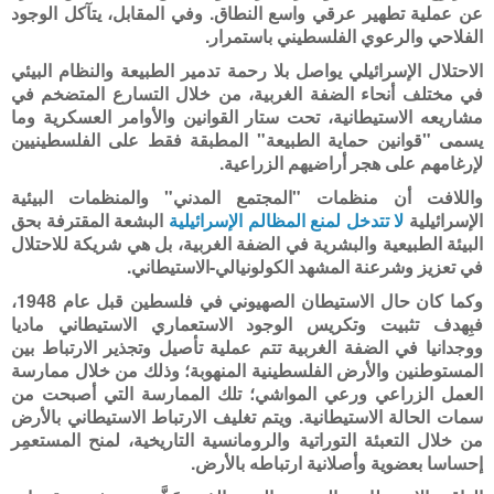
عن عملية تطهير عرقي واسع النطاق. وفي المقابل، يتآكل الوجود
الفلاحي والرعوي الفلسطيني باستمرار
.
الاحتلال الإسرائيلي يواصل بلا رحمة تدمير الطبيعة والنظام البيئي
في مختلف أنحاء الضفة الغربية، من خلال التسارع المتضخم في
مشاريعه الاستيطانية
،
تحت ستار القوانين والأوامر العسكرية وما
يسمى "قوانين حماية الطبيعة" المطبقة فقط على الفلسطينيين
لإرغامهم على هجر أراضيهم الزراعية
.
واللافت أن منظمات "المجتمع المدني" والمنظمات البيئية
الإسرائيلية
لا تتدخل لمنع المظالم الإسرائيلية
البشعة المقترفة بحق
البيئة الطبيعية والبشرية في الضفة الغربية، بل هي شريكة للاحتلال
في تعزيز وشرعنة المشهد الكولونيالي-الاستيطاني.
وكما كان حال الاستيطان الصهيوني في فلسطين قبل عام 1948،
فبِهدف تثبيت وتكريس الوجود الاستعماري الاستيطاني ماديا
ووجدانيا في الضفة الغربية تتم عملية تأصيل وتجذير الارتباط بين
المستوطنين والأرض الفلسطينية المنهوبة؛ وذلك من خلال ممارسة
العمل الزراعي ورعي المواشي؛ تلك الممارسة التي أصبحت من
سمات الحالة الاستيطانية. ويتم تغليف الارتباط الاستيطاني بالأرض
من خلال التعبئة التوراتية والرومانسية التاريخية، لمنح المستعمِر
إحساسا بعضوية وأصلانية ارتباطه بالأرض.