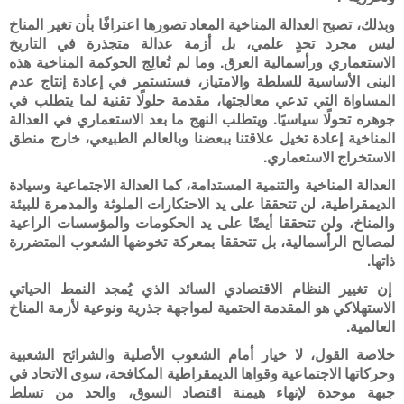
وبذلك، تصبح العدالة المناخية المعاد تصورها اعترافًا بأن تغير المناخ
ليس مجرد تحدٍ علمي، بل أزمة عدالة متجذرة في التاريخ
الاستعماري ورأسمالية العرق. وما لم تُعالِج الحوكمة المناخية هذه
البنى الأساسية للسلطة والامتياز، فستستمر في إعادة إنتاج عدم
المساواة التي تدعي معالجتها، مقدمة حلولًا تقنية لما يتطلب في
جوهره تحولًا سياسيًا. ويتطلب النهج ما بعد الاستعماري في العدالة
المناخية إعادة تخيل علاقتنا ببعضنا وبالعالم الطبيعي، خارج منطق
الاستخراج الاستعماري
.
العدالة المناخية والتنمية المستدامة، كما العدالة الاجتماعية وسيادة
الديمقراطية، لن تتحققا على يد الاحتكارات الملوثة والمدمرة للبيئة
والمناخ، ولن تتحققا أيضًا على يد الحكومات والمؤسسات الراعية
لمصالح الرأسمالية، بل تتحققا بمعركة تخوضها الشعوب المتضررة
ذاتها.
إن تغيير النظام الاقتصادي السائد الذي يُمجد النمط الحياتي
الاستهلاكي هو المقدمة الحتمية لمواجهة جذرية ونوعية لأزمة المناخ
العالمية.
خلاصة القول، لا خيار أمام الشعوب الأصلية والشرائح الشعبية
وحركاتها الاجتماعية وقواها الديمقراطية المكافحة، سوى الاتحاد في
جبهة موحدة لإنهاء هيمنة اقتصاد السوق، والحد من تسلط