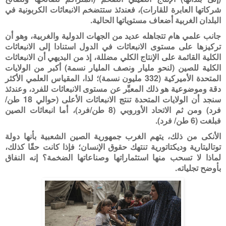
شركاتها العابرة للقارات)، فعندئذ ستتضخم الانبعاثات الكربونية في
البلدان الغربية أضعاف مستوياتها الحالية.
جانب علمي هام تتجاهله عديد من الجهات الدولية والغربية، وهو أن
تركيزها على مستوى الانبعاثات في الدول استنادا إلى الانبعاثات
الكلية القائمة على الإنتاج الكلي مضللة، إذ من البديهي أن الانبعاثات
الكلية للصين (لنحو مليار ونصف المليار نسمة) أكبر من الولايات
المتحدة الأميركية (332 مليون نسمة)؛ لذا، المقياس العلمي الأكثر
دقة وموضوعية هو ذلك المعبِّر عن مستوى الانبعاثات للفرد، وعندئذ
سنجد أن الولايات المتحدة تنتج الانبعاثات الأعلى (حوالي 18 طن/
فرد) ومن ثم الاتحاد الأوروبي (8 طن/فرد)، أما انبعاثات الصين
فبلغت (6 طن/ فرد).
الأنكى من ذلك، يتهم الغرب جمهورية الصين الشعبية بأنها دولة
توتاليتارية وديكتاتورية تنتهك حقوق الإنسان؛ فإذا كانت حقًا كذلك،
لماذا لا تسحب منها استثماراتها وصناعاتها الضخمة؟ إنه النفاق
بأوضح تجلياته.