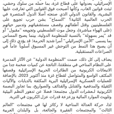
الإسرائيلي، بعدوانها على قطاع غزة، بما حمله من سلوك وحشي،
ثبتت قوانين الغاب، وكأنها أصبحت فوق القوانين التي تعارفت عليها
البشرية، والقانون الدولي الذي صنعته أصلا الدول المنتصرة في
الحرب العالمية الثانية؟ "السماح" بشن حرب تجويع على
الفلسطينيين وقتل أطفالهم وقصف مستشفياتهم وتدمير حياتهم
(على الهواء مباشرة)، وجعل موت الفلسطيني وتجويعه "مقبول" أو
قد "يمر بسهولة" بالنسبة للمنظومة الدولية، بينما يصبح المساس
بما يسمى "الأمن الإسرائيلي" أمرا شديد الحرمة؛ قد يؤدي ذلك إلى
أن يصبح هذا النمط من التوحش غير المسبوق أسلوباً عاماً في
الصراعات المستقبلية
.
يضاف إلى كل ذلك، صمت "المنظومة الدولية" عن الآثار المدمرة
على النظام المناخي في منطقتنا، الناتجة عن كميات ضخمة جدا من
الانبعاثات الكربونية من الطائرات الحربية الإسرائيلية وقصفها
المكثف الواسع والمتواصل لقطاع غزة منذ أكتوبر 2023، بالإضافة
للعمليات العسكرية الإسرائيلية البرية المكثفة بالدبابات والآليات
الثقيلة والمدفعية والقنابل والقذائف والصواريخ، بما تجاوز البصمة
الكربونية لـعشرات الدول مجتمعة؛ فضلا عن تدهور النظم البيئية
وتلويث الموارد المائية وزعزعة قدرات عزل الكربون في التربة
.
لذا، حركة العدالة المناخية لا ركائز لها في مجتمعات "العالم
الثالث" والمجتمعات الفقيرة والجائعة، بل والبلدان العربية