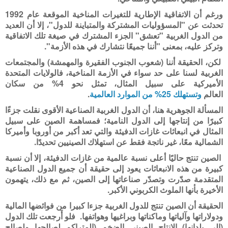
ورغم أن الاتفاقية الإطارية للتغيرات المناخية الموقعة عام 1992
تحدثت عن "المسؤوليات المشتركة والمتباينة للدول"، إلا أن العديد
من الدول الغربية "تعشق" الجزء المشترك في صيغة تلك الاتفاقية
وتركز عليه، بمعنى "أننا جميعًا نتشارك في هذه الأزمة".
لكن، الحقيقة أننا (شعوب الجنوب الفقيرة والمهمشة) والمجتمعات
الغربية لسنا على حد سواء في الأزمة المناخية، فالولايات المتحدة
الأميركية على سبيل المثال، تمثل نحو 4% من سكان
العالم
وتستهلك 25% من الموارد العالمية
.
المسألة الجوهرية هنا، أن الدول الغربية الصناعية الأقوى نقلت جزءًا
كبيرًا من إنتاجها إلى الدول النامية؛ فمساهمة الصين على سبيل
المثال في انبعاثات غازات الدفيئة والتي تعد أكبر من أوروبا وأميركا
الشمالية معًا، غير ناتجة فقط عن استهلاك الصينيين تحديدًا.
الصين تنتج حاليًا أعلى نسبة عالمية من غازات الدفيئة، إلا أن نسبة
كبيرة من هذه الانبعاثات يعود إلى حقيقة أن جميع الدول الصناعية
المتقدمة صدّرت وتصدّر صناعاتها إلى الصين، ثم مع ذلك، يتهمون
الأخيرة بأنها الملوث الكربوني الأكبر.
الحقيقة أن الصين تنتج للدول الغربية جزءا كبيرا من فوائضها المالية
ودولاراتها وآلياتها وماكناتها وبراغيها وهواتفها. فلو أَرجعت تلك الدول
(إلى بلدانها) الإنتاج الصيني الضخم (المتراكم لصالحها ولصالح