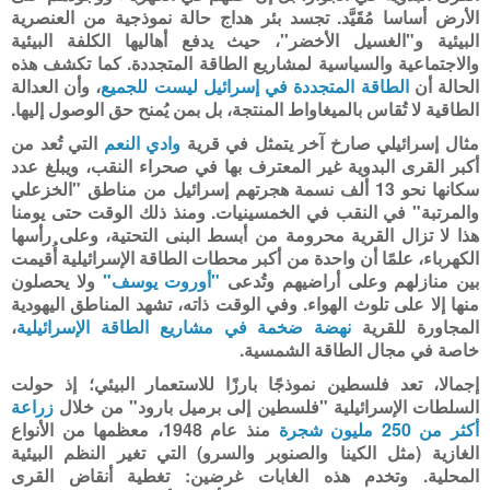
الأرض أساسا مُقَيَّد. تجسد بئر هداج حالة نموذجية من العنصرية
البيئية و"الغسيل الأخضر"، حيث يدفع أهاليها الكلفة البيئية
والاجتماعية والسياسية لمشاريع الطاقة المتجددة. كما تكشف هذه
الحالة أن
الطاقة المتجددة في إسرائيل ليست للجميع
، وأن العدالة
الطاقية لا تُقاس بالميغاواط المنتجة، بل بمن يُمنح حق الوصول إليها.
مثال إسرائيلي صارخ آخر يتمثل في قرية
وادي النعم
التي تُعد من
أكبر القرى البدوية غير المعترف بها في صحراء النقب، ويبلغ عدد
سكانها نحو 13 ألف نسمة هجرتهم إسرائيل من مناطق "الخزعلي
والمرتبة" في النقب في الخمسينيات. ومنذ ذلك الوقت حتى يومنا
هذا لا تزال القرية محرومة من أبسط البنى التحتية، وعلى رأسها
الكهرباء، علمًا أن واحدة من أكبر محطات الطاقة الإسرائيلية أُقيمت
بين منازلهم وعلى أراضيهم وتُدعى
"أوروت يوسف"
ولا يحصلون
منها إلا على تلوث الهواء. وفي الوقت ذاته، تشهد المناطق اليهودية
المجاورة للقرية
نهضة ضخمة في مشاريع الطاقة الإسرائيلية
،
خاصة في مجال الطاقة الشمسية.
إجمالا، تعد فلسطين نموذجًا بارزًا للاستعمار البيئي؛ إذ حولت
السلطات الإسرائيلية "فلسطين إلى برميل بارود" من خلال
زراعة
أكثر من 250 مليون شجرة
منذ عام 1948، معظمها من الأنواع
الغازية (مثل الكينا والصنوبر والسرو) التي تغير النظم البيئية
المحلية. وتخدم هذه الغابات غرضين: تغطية أنقاض القرى