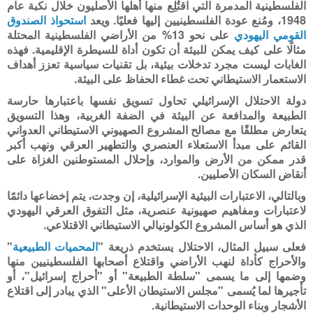
الفلسطينية المدمرة التي اقتُلِع منها أهلها الأصليون خلال نكبة عام
1948، ومُنع عودة الفلسطينيين إليها فعليًا. ويعد
استحواذ الصندوق
القومي اليهودي
على نحو 13% من الأراضي الفلسطينية المحتلة
مثالًا على كيف يمكن للبيئة أن تكون أداة للسيطرة الإقليمية. فهذه
الغابات ليست مجرد تدخلات بيئية، بل تقنيات سياسية تعزز أهداف
الاستعمار الاستيطاني تحت غطاء الحفاظ على البيئة
.
دولة الاحتلال الإسرائيلي تحاول تسويق نفسها باعتبارها حارسة
الطبيعة والمدافعة عن البيئة في الضفة الغربية، وهذا التسويق
يتعارض مطلقًا مع مصالح المشروع الصهيوني الاستيطاني العدواني
القائم على مبدأ الاستعلاء العنصري والتطهير العرقي ونهب أكبر
قدر ممكن من الأرض والموارد، وإحلال المستوطنين الغزاة على
أنقاض السكان الأصليين.
وبالتالي، الاعتبارات البيئية الإسرائيلية، إن وجدت، يتم إخضاعها دائمًا
لاعتبارات ومفاهيم صهيونية عنصرية، مثل التفوق العرقي اليهودي
الذي هو أساس المشروع الكولونيالي الاستيطاني الاقتلاعي.
فعلى سبيل المثال، الاحتلال يستخدم ذريعة "
المحميات الطبيعية
"
والأحراج كأداة لنهب الأراضي واقتلاع أصحابها الفلسطينيين منها
وضمها إلى ما يسمى "سلطة الطبيعة" أو "أحراج إسرائيل"، أو
تأجيرها لما يُسمى "مجلس الاستيطان الأعلى" الذي يبادر إلى اقتلاع
الأشجار وبناء الوحدات الاستيطانية.