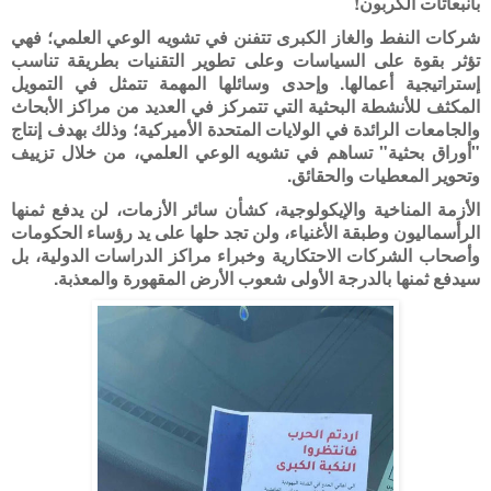
بانبعاثات الكربون!
شركات النفط والغاز الكبرى تتفنن في تشويه الوعي العلمي؛ فهي
تؤثر بقوة على السياسات وعلى تطوير التقنيات بطريقة تناسب
إستراتيجية أعمالها. وإحدى وسائلها المهمة تتمثل في التمويل
المكثف للأنشطة البحثية التي تتمركز في العديد من مراكز الأبحاث
والجامعات الرائدة في الولايات المتحدة الأميركية؛ وذلك بهدف إنتاج
"أوراق بحثية" تساهم في تشويه الوعي العلمي، من خلال تزييف
وتحوير المعطيات والحقائق.
الأزمة المناخية والإيكولوجية، كشأن سائر الأزمات، لن يدفع ثمنها
الرأسماليون وطبقة الأغنياء، ولن تجد حلها على يد رؤساء الحكومات
وأصحاب الشركات الاحتكارية وخبراء مراكز الدراسات الدولية، بل
سيدفع ثمنها بالدرجة الأولى شعوب الأرض المقهورة والمعذبة.