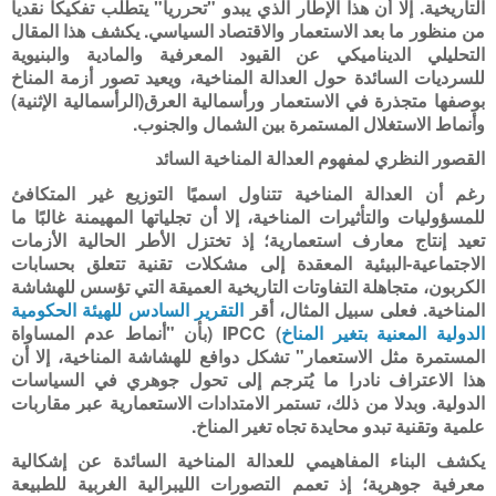
التاريخية. إلا أن هذا الإطار الذي يبدو "تحرريا" يتطلب تفكيكا نقديا
من منظور ما بعد الاستعمار والاقتصاد السياسي. يكشف هذا المقال
التحليلي الديناميكي عن القيود المعرفية والمادية والبنيوية
للسرديات السائدة حول العدالة المناخية، ويعيد تصور أزمة المناخ
بوصفها متجذرة في الاستعمار ورأسمالية العرق(الرأسمالية الإثنية)
وأنماط الاستغلال المستمرة بين الشمال والجنوب
.
القصور النظري لمفهوم العدالة المناخية السائد
رغم أن العدالة المناخية تتناول اسميًا التوزيع غير المتكافئ
للمسؤوليات والتأثيرات المناخية، إلا أن تجلياتها المهيمنة غالبًا ما
تعيد إنتاج معارف استعمارية؛ إذ تختزل الأطر الحالية الأزمات
الاجتماعية-البيئية المعقدة إلى مشكلات تقنية تتعلق بحسابات
الكربون، متجاهلة التفاوتات التاريخية العميقة التي تؤسس للهشاشة
المناخية. فعلى سبيل المثال، أقر
التقرير السادس للهيئة الحكومية
الدولية المعنية بتغير المناخ
(
IPCC
)
بأن "أنماط عدم المساواة
المستمرة مثل الاستعمار" تشكل دوافع للهشاشة المناخية، إلا أن
هذا الاعتراف نادرا ما يُترجم إلى تحول جوهري في السياسات
الدولية. وبدلا من ذلك، تستمر الامتدادات الاستعمارية عبر مقاربات
علمية وتقنية تبدو محايدة تجاه تغير المناخ
.
يكشف البناء المفاهيمي للعدالة المناخية السائدة عن إشكالية
معرفية جوهرية؛ إذ تعمم التصورات الليبرالية الغربية للطبيعة