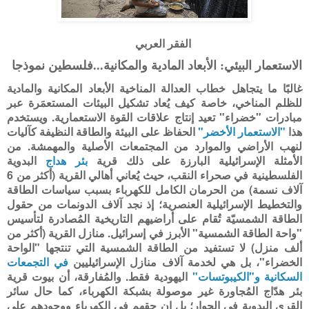
الفقر العربي
الاستعمار البيئي: الأبعاد المادية والمكانية...فلسطين نموذجا
غالبًا ما يتجاهل خطاب العدالة المناخية الأبعاد المكانية والمادية
للظلم المناخي، خاصة كيف يُعاد تشكيل البيئات المستعمَرة عبر
مبادرات "خضراء" تعيد إنتاج علاقات القوة الاستعمارية. ويستخدم
هذا
"الاستعمار الأخضر"
الحفاظ على البيئة والطاقة النظيفة كآليات
لنهب الأراضي والموارد من المجتمعات الأصلية والمهمشة. من
الأمثلة الإسرائيلية البارزة على ذلك قرية
بئر هداج
البدوية
الفلسطينية في صحراء النقب، حيث يُعاني أهالي القرية (أكثر من 6
آلاف نسمة) من الحرمان الكامل للكهرباء بسبب سياسات الطاقة
والتخطيط الإسرائيلية العنصرية؛ إذ نجد آلاف الدونمات من حقول
الطاقة الشمسيّة تُقام على أراضيهم التاريخية المُصادرة لتأسيس
"واحة الطاقة الشمسية" الأبرز في إسرائيل. منازل القرية (أكثر من
ألف منزل) لا تستفيد من الطاقة الشمسية التي تنتجها "الواحة
الخضراء"، بل هي لخدمة آلاف منازل الإسرائيليين
في التجمعات
السكانية و"الكيبوتسات"
اليهودية فقط. والمُفارقة، أن بيوت قرية
بئر هدّاج المُجاورة غير موصولة بشبكة الكهرباء، كما حال سائر
القرى البدوية في الجوار؛ بل إن حقهم في الكهرباء ووجودهم على