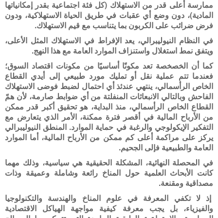
ممارسة أعلى قدر من الاستهلاك (كل فئة اجتماعية بقدر إمكانياتها
المادية)، دون وضع أي عقبات في طريق الحياة الاستهلاكية، ودون
فرض ضرائب على الكربون بما يتناسب مع قيم الاستهلاك.
في النظام النيوليبرالي، يعد الإفراط في الاستهلاك المثل الأعلى،
ويتفق نمط استغلال واستنزاف الموارد العامة مع هذا النهج.
كما أن الخصخصة تعد مكونًا أساسيًا من مكونات اقتصاد السوق؛
فعندما تتم عملية نقل أو تمليك مورد طبيعي إلى أيدي القطاع
الخاص الرأسمالي، ينتهي عندئذ أي احتمال لضبط فوضى الاستهلاك
الفاحش وبالتالي الانبعاثات المنفلتة من أي ضوابط صارمة، لأن همّ
القطاع الخاص الرأسمالي، منذ البداية، هو تحقيق أكبر قدر ممكن
من الأرباح المالية في أقصر فترة ممكنة، الأمر الذي يتعارض مع
التفكير الإيكولوجي والرغبة في حماية الموارد. المنطق النيوليبرالي
يركز على مراكمة أعلى كم ممكن من الأرباح المالية، أما الموارد
العامة والطبيعية فإلى الجحيم.
في المحصلة النهائية، المشكلة الحقيقية هي سياسية، وذلك مهما
كانت الأبحاث العلمية حول المناخ رائعة وشاملة وعميقة وذات
مصداقية ومقنعة.
إذ لا تكفي المعرفة في علوم المناخ والهندسة والتكنولوجيا
والفيزياء، بل يجب معرفة كيفية مواجهة الهياكل الاقتصادية