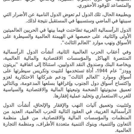
والمتصاعد للوقود الأحفوري.
وبطبيعة الحال، تلك الدول لم تعوض الدول النامية عن الأضرار التي
سببتها في الماضي وستسببها في المستقبل نتيجة لذلك.
الدول الرأسمالية الغربية تطاحنت فيما بينها في الحربين العالميتين
الأولى والثانية، على حصصها في الهيمنة العالمية والسيطرة على
الأسواق ونهب موارد "العالم الثالث".
وفي أعقاب الحرب العالمية الثانية، أنشأت الدول الرأسمالية
المنتصرة الهياكل والمؤسسات الاقتصادية والمالية العالمية،
وبخاصة البنك وصندوق النقد الدوليين، استنادًا إلى اتفاقية "بريتون
وودز" عام 1944، أداة تستخدمها لتثبيت وتكريس سيطرتها على
أسواق وموارد "العالم الثالث" ودعم شركاتها الاحتكارية لغزو
واكتساح أسواق دول الجنوب وإغراقها بسلعها المدعومة، وبالتالي
تعميق مديونيتها الضخمة وتبعيتها المالية والاقتصادية والسياسية
للغرب الاستعماري وتخليد عملية إفقارها.
ولتثبيت وتعميق آليات النهب والإفقار والإلحاق، أنشأت الدول
الرأسمالية الغربية، في العقود التالية للحرب العالمية، العديد من
المنظمات والمؤسسات المالية والاقتصادية، من قبيل منظمة
التعاون والتنمية، وبنوك التنمية متعددة الأطراف، ومنظمة التجارة
العالمية.