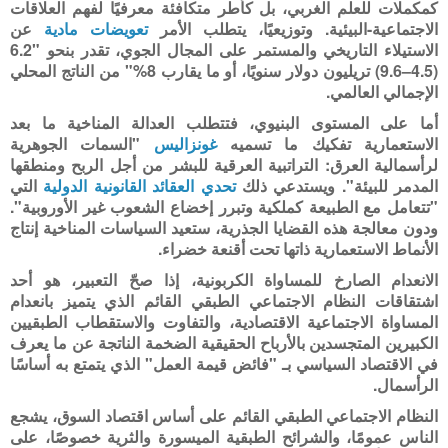
كمكملات للعلم الغربي، بل كأطر متكافئة معرفيًا لفهم العلاقات
الاجتماعية-البيئية. وتوزيعيًا، يتطلب الأمر
تعويضات مادية
عن
الاستيلاء التاريخي والمستمر على المجال الجوي، تقدر بنحو "6.2
(4.5–9.6) تريليون دولار سنويًا، أو ما يقارب 8%" من الناتج المحلي
الإجمالي العالمي
.
أما على المستوى البنيوي، فتتطلب العدالة المناخية ما بعد
الاستعمارية تفكيك ما تسميه
غونزاليس
"السمات الجوهرية
لرأسمالية العرق: التراتبية العرقية للبشر من أجل الربح ومنطقها
المدمر للبيئة". ويستدعي ذلك
تحدي العقائد القانونية الدولية
التي
"تتعامل مع الطبيعة كملكية وتبرر إخضاع الشعوب غير الأوروبية".
ودون معالجة هذه القضايا الجذرية، ستعيد السياسات المناخية إنتاج
الأنماط الاستعمارية ذاتها تحت أقنعة خضراء
.
الانعدام الصارخ للمساواة الكربونية، إذا صحّ التعبير، هو أحد
اشتقاقات النظام الاجتماعي الطبقي القائم الذي يتميز بانعدام
المساواة الاجتماعية الاقتصادية، والتفاوت والاستقطاب الطبقيين
الكبيرين المتجسدين بالأرباح الحقيقية الضخمة الناتجة عن ما يعرف
في الاقتصاد السياسي بـ "فائض قيمة العمل" الذي يتمتع به أساسًا
الرأسمال.
النظام الاجتماعي الطبقي القائم على أساس اقتصاد السوق، يشجع
الناس عمومًا، والشرائح الطبقية الميسورة والثرية خصوصًا، على