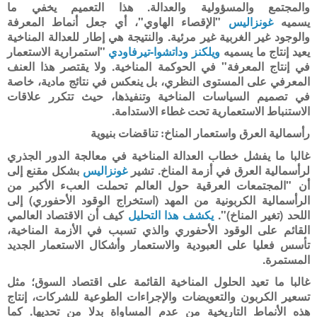
والمجتمع والمسؤولية والعدالة. هذا التعميم يخفي ما
يسميه
غونزاليس
"الإقصاء الهاوي"، أي جعل أنماط المعرفة
والوجود غير الغربية غير مرئية. والنتيجة هي إطار للعدالة المناخية
يعيد إنتاج ما يسميه
ويلكنز وداتشوا-تيرفاودي
"استمرارية الاستعمار
في إنتاج المعرفة" في الحوكمة المناخية. ولا يقتصر هذا العنف
المعرفي على المستوى النظري، بل ينعكس في نتائج مادية، خاصة
في تصميم السياسات المناخية وتنفيذها، حيث تتكرر علاقات
الاستنباط الاستعمارية تحت غطاء الاستدامة
.
رأسمالية العرق واستعمار المناخ: تناقضات بنيوية
غالبا ما يفشل خطاب العدالة المناخية في معالجة الدور الجذري
لرأسمالية العرق في أزمة المناخ. تشير
غونزاليس
بشكل مقنع إلى
أن "المجتمعات العرقية حول العالم تحملت العبء الأكبر من
الرأسمالية الكربونية من المهد (استخراج الوقود الأحفوري) إلى
اللحد (تغير المناخ)".
يكشف هذا التحليل
كيف أن الاقتصاد العالمي
القائم على الوقود الأحفوري والذي تسبب في الأزمة المناخية،
تأسس فعليا على العبودية والاستعمار وأشكال الاستعمار الجديد
المستمرة
.
غالبا ما تعيد الحلول المناخية القائمة على اقتصاد السوق؛ مثل
تسعير الكربون والتعويضات والإجراءات الطوعية للشركات، إنتاج
هذه الأنماط التاريخية من عدم المساواة بدلا من تحديها. كما