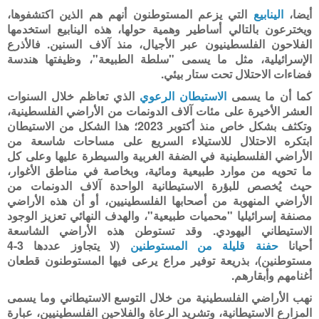
أيضا،
الينابيع
التي يزعم المستوطنون أنهم هم الذين اكتشفوها،
ويخترعون بالتالي أساطير وهمية حولها، هذه الينابيع استخدمها
الفلاحون الفلسطينيون عبر الأجيال، منذ آلاف السنين. فالأذرع
الإسرائيلية، مثل ما يسمى "سلطة الطبيعة"، وظيفتها هندسة
فضاءات الاحتلال تحت ستار بيئي.
كما أن ما يسمى
الاستيطان الرعوي
الذي تعاظم خلال السنوات
العشر الأخيرة على مئات آلاف الدونمات من الأراضي الفلسطينية،
وتكثف بشكل خاص منذ أكتوبر 2023؛ هذا الشكل من الاستيطان
ابتكره الاحتلال للاستيلاء السريع على مساحات شاسعة من
الأراضي الفلسطينية في الضفة الغربية والسيطرة عليها وعلى كل
ما تحويه من موارد طبيعية ومائية، وبخاصة في مناطق الأغوار،
حيث يُخصص للبؤرة الاستيطانية الواحدة آلاف الدونمات من
الأراضي المنهوبة من أصحابها الفلسطينيين، أو أن هذه الأراضي
مصنفة إسرائيليا "محميات طبيعية"، والهدف النهائي تعزيز الوجود
الاستيطاني اليهودي. وقد تستوطن هذه الأراضي الشاسعة
أحيانا
حفنة قليلة من المستوطنين
(لا يتجاوز عددها 3-4
مستوطنين)، بذريعة توفير مراع يرعى فيها المستوطنون قطعان
أغنامهم وأبقارهم.
نهب الأراضي الفلسطينية من خلال التوسع الاستيطاني وما يسمى
المزارع الاستيطانية، وتشريد الرعاة والفلاحين الفلسطينيين، عبارة