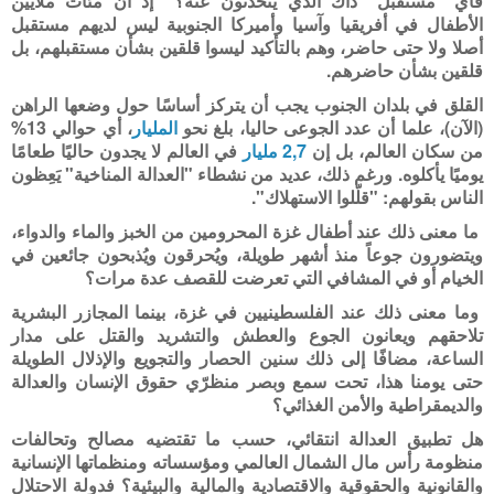
فأي "مستقبل" ذاك الذي يتحدثون عنه؟ إذ أن مئات ملايين
الأطفال في أفريقيا وآسيا وأميركا الجنوبية ليس لديهم مستقبل
أصلا ولا حتى حاضر، وهم بالتأكيد ليسوا قلقين بشأن مستقبلهم، بل
قلقين بشأن حاضرهم.
القلق في بلدان الجنوب يجب أن يتركز أساسًا حول وضعها الراهن
(الآن)، علما أن عدد الجوعى حاليا، بلغ نحو
المليار
، أي حوالي 13%
من سكان العالم، بل إن
2,7 مليار
في العالم لا يجدون حاليًا طعامًا
يوميًا يأكلوه. ورغم ذلك، عديد من نشطاء "العدالة المناخية" يَعِظون
الناس بقولهم: "قلّلوا الاستهلاك".
ما معنى ذلك عند أطفال غزة المحرومين من الخبز والماء والدواء،
ويتضورون جوعاً منذ أشهر طويلة، ويُحرقون ويُذبحون جائعين في
الخيام أو في المشافي التي تعرضت للقصف عدة مرات؟
وما معنى ذلك عند الفلسطينيين في غزة، بينما المجازر البشرية
تلاحقهم ويعانون الجوع والعطش والتشريد والقتل على مدار
الساعة، مضافًا إلى ذلك سنين الحصار والتجويع والإذلال الطويلة
حتى يومنا هذا، تحت سمع وبصر منظرّي حقوق الإنسان والعدالة
والديمقراطية والأمن الغذائي؟
هل تطبيق العدالة انتقائي، حسب ما تقتضيه مصالح وتحالفات
منظومة رأس مال الشمال العالمي ومؤسساته ومنظماتها الإنسانية
والقانونية والحقوقية والاقتصادية والمالية والبيئية؟ فدولة الاحتلال