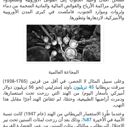
وبالتالي مراكمة الأرباح والفوائض المالية والمادية الضخمة من دماء
وثروات وموارد الجنوب، فامتُصت في كبرى المدن الأوروبية
والأميركية، لازدهارها وتطورها.
المجاعة العالمية
وعلى سبيل المثال لا الحصر، في أقل من قرنين (1765-1938)
سرقت بريطانيا
45 تريليون
باوند إسترليني (نحو 56 تريليون دولار
أميركي بأسعار اليوم) من الهند التي رزحت تحت استعمارها،
ودمرت أراضيها الطبيعية، وحتمًا، لم تتقاضَ الهند أجرًا مقابل هذا
النهب.
وعندما طُرِدَ الاستعمار البريطاني من الهند (عام 1947) كانت نسبة
الأمية في الأخيرة
87%
، وذلك بعد أن رزحت لمئات السنين تحت نير
الاحتلال البريطاني، وبالتالي مئات السنين من عمر الحضارة الغربية