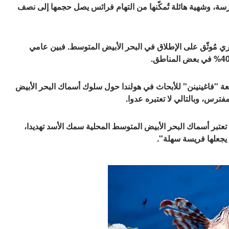
ترسة، وشهية هائلة تُمكّنها من التهام فرائس يصل حجمها إلى نصف
 مُوثّق على الإطلاق في البحر الأبيض المتوسط. فبين عامي
امعة "فاغينينن" للأبحاث في هولندا حول سلوك أسماك البحر الأبيض
مفترس، وبالتالي لا تعتبره عدوا.
عتبر أسماك البحر الأبيض المتوسط ​​المحلية سمك الأسد تهديدا،
يجعلها فريسة سهلة".