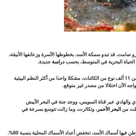
زو صامت. قد تبدو سمكة الأسد، بخطوطها الآسرة وزعانفها الأنيقة،
د الحياة البحرية في المتوسط، بحسب
دراسة
جديدة.
كان البحر الأبيض المتوسط لآلاف السنين ​​موطنا لأكثر من 11 ألف نوع من الكائنات، مشكلا واحدا من أكثر النظم البيئية
يواجه الآن اختلالا من مصدر غير متوقع.
دي والهادي عبر قناة السويس، ووجد جنة في البحر الأبيض
خلت من
البحر الأحمر
، وتكاثرت، وما زالت تتوسع بسرعة في
وتشير الأرقام إلى واقع صادم، ففي المناطق التي تستوطن فيها أسماك الأسد، تنخفض أعداد الأسماك المحلية بنسبة 80%.