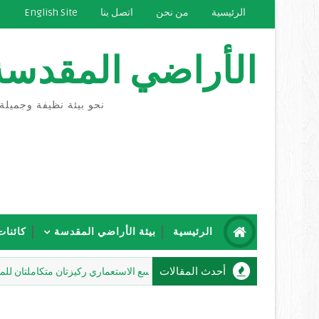
الرئيسية
من نحن
اتصل بنا
English Site
الأراضي المقدسة
نحو بيئة نظيفة وجميلة
الرئيسية
بيئة الأراضي المقدسة
كائنات
أحدث المقالات
شاهين: إرهاب المستعمرين والتوسع الاستعماري ركيزتان متكاملتان للمشروع الا