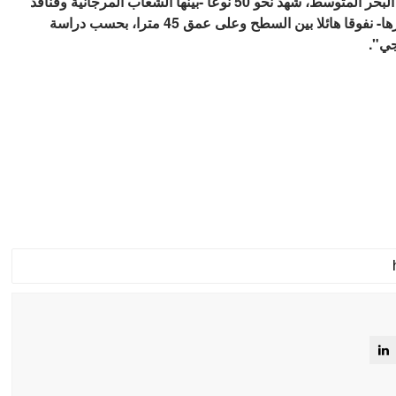
وأثناء موجات الحر البحرية بين عامي 2015 و2019 في البحر المتوسط، شهد نحو 50 نوعا -بينها الشعاب المرجانية وقنافذ
البحر والرخويات وذوات الصدفتين ونبتة بوسيدون، وغيرها- نفوقا هائلا بين السطح وعلى عمق 45 مترا، بحسب دراسة