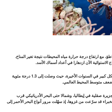
طؤ، مع ارتفاع درجة حرارة مياه المحيطات نتيجة تغير المناخ.
ع الاستوائية الآن ازدهارا في أعداد أسماك الأسد.
وارتفعت درجات حرارة مياه البحر الأبيض المتوسط ​​بشكل كبير في السنوات الأخيرة، حيث وصلت إلى 1.3 درجة مئوية
يرة صقلية في إيطاليا، وشمالا حتى البحر الأدرياتيكي قرب
 توسعة قناة السويس عام 2015 بحسب الخبراء قد سرّعت من غزوها، إذ سهّلت مرور أنواع البحر الأحمر إلى