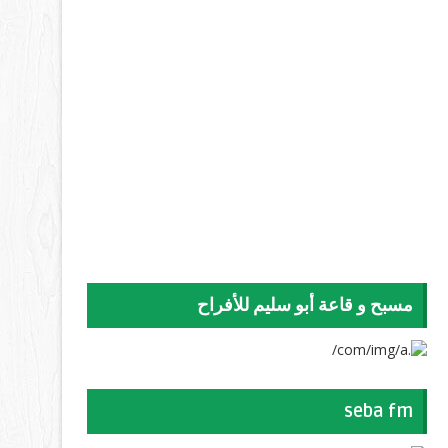
مسبح و قاعة أبو سليم للأفراح
seba fm