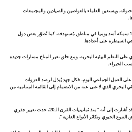
احتوائه. ويستعين العلماء بالغواصين والصيادين والمجتمعات
.
وقد اصطاد غواصون مُدرَّبون في قبرص ما بين 35 و119 سمكة أسد يوميا في مناطق مُستهدفة. كما تُطوّر بعض دول
في السيطرة على أعدادها.
على النظم البيئية البحرية. ومع خلق تغير المناخ مسارات جديدة
حسب الخبراء.
د على العمل الجماعي اليوم، فكل جهد يُبذل لرصد الغزوات
ئي البحري الذي لا غنى عنه من الانضمام إلى القائمة المتنامية من
قد أشارت إلى أنه "منذ ثمانينيات القرن الـ20، حدث تغيير جذري
لتنوع الحيوي وتكاثر الأنواع الغازية".