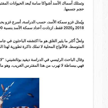
وتمتلك أسماك الأسد أشواكا سامة تُبعد الحيوانات المف
حجم جسمها.
ويُمثل غزو سمكة الأسد، حسب الدراسة، أسرع غزو بحري
2018 و2020 فقط، ازدادت أعداد سمكة الأسد بنسبة 400% في بعض المناطق.
ولعلّ أكثر ما يثير القلق هو ما اكتشفه الباحثون في ج
المتوسط، فالأنواع المحلية لا تملك ذاكرة تطورية لهذا ال
وقال الباحث الرئيسي في الدراسة ديفيد بوتاتشيني: "لا ت
فهي ببساطة لا تهرب من هذا المفترس الغريب، وهو ما 