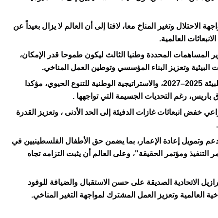
لاحتلال وتغير المناخ معا، لافتا إلى أن العالم لا يزال بعيداً عن
انبعاثات العالمية.
ر المساهمات المحددة وطنيا الثالث ليكون طموحا قدر الإمكان،
البيئية وتعزيز البناء المؤسسي وتوطين العمل المناخي.
كما لفت إلى إنجاز الاستراتيجية الوطنية عبر القطاعية للبيئة 2025–2027، والاستراتيجية الوطنية للتنوع الحيوي، مؤكدا
ق باريس، رغم التحديات الجسيمة التي تواجهها .
 خفض انبعاثات غازات الدفيئة إلى الحد الأدنى ، وتعزيز القدرة
دعم وتمويل إعادة الإعمار، بما يضمن حق الأطفال الفلسطينيين في
سليمة، قائلاً إن مؤتمر COP30 هو "مؤتمر التنفيذ ومؤتمر الحقيقة"، وعلى العالم أن يثبت التزامه تجاه
يل الاتحادية الصديقة على حسن الاستقبال والضيافة للوفود
خية العالمية وتعزيز العمل المشترك لمواجهة التغير المناخي.