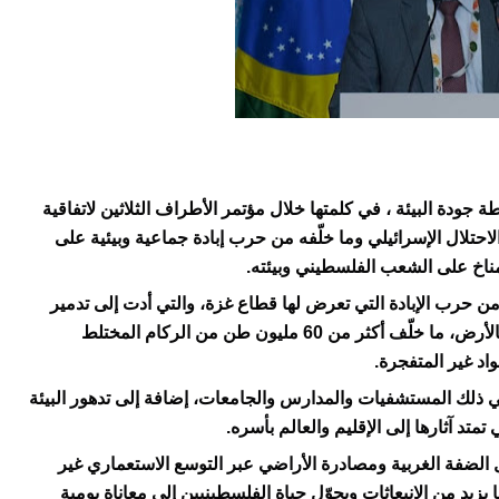
ودة البيئة ، في كلمتها خلال مؤتمر الأطراف الثلاثين لاتفاقية
حدة الإطارية بشأن تغير المناخ (COP30)، أن الاحتلال الإسرائيلي وما خلّفه من حرب إبادة جماعية وبيئية على
لمناخ على الشعب الفلسطيني وبيئته.
 حرب الإبادة التي تعرض لها قطاع غزة، والتي أدت إلى تدمير
نحو 85% من الأراضي الزراعية وتسوية معظم المباني بالأرض، ما خلّف أكثر من 60 مليون طن من الركام المختلط
واد غير المتفجرة.
ا في ذلك المستشفيات والمدارس والجامعات، إضافة إلى تدهور البيئة
 تمتد آثارها إلى الإقليم والعالم بأسره.
 الضفة الغربية ومصادرة الأراضي عبر التوسع الاستعماري غير
يد من الانبعاثات ويحوّل حياة الفلسطينيين إلى معاناة يومية