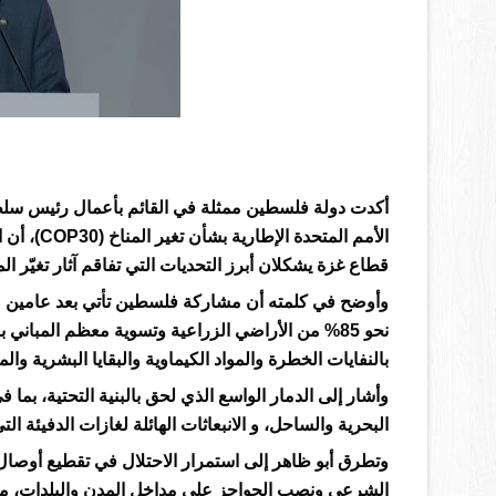
أكدت دولة فلسطين ممثلة في القائم بأعمال رئيس سلطة ج
الأمم المت
قطاع غزة يشكلان أبرز التحديات التي تفاقم آثار تغيّر ا
وأوضح في كلمته أن مشاركة فلسطين تأتي بعد عامين من
بالنفايات الخطرة والمواد الكيماوية والبقايا البشرية والم
وأشار إلى الدمار الواسع الذي لحق بالبنية التحتية، بم
البحرية والساحل، و الانبعاثات الهائلة لغازات الدفيئة التي
وتطرق أبو ظاهر إلى استمرار الاحتلال في تقطيع أوصال
الشرعي ونصب الحواجز على مداخل المدن والبلدات، ما يز