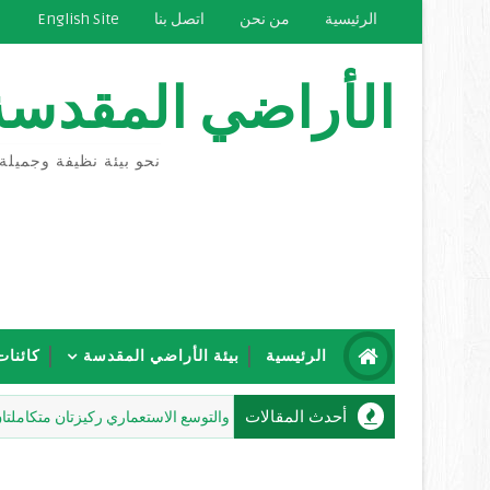
الرئيسية
من نحن
اتصل بنا
English Site
الأراضي المقدسة
نحو بيئة نظيفة وجميلة
الرئيسية
بيئة الأراضي المقدسة
كائنات
أحدث المقالات
شاهين: إرهاب المستعمرين والتوسع الاستعماري ركيزتان متكاملتان للمشروع ا