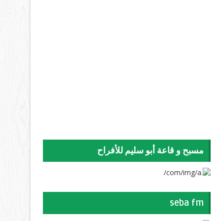
مسبح و قاعة أبو سليم للأفراح
seba fm