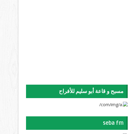
مسبح و قاعة أبو سليم للأفراح
seba fm