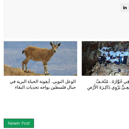
ي حُوَّارَةَ... مُتْحَـفٌ
الوعل النوبي.. أيقونة الحياة البرية في
ِـيٌّ يَرْوِي ذَاكِـرَةَ الأَرْضِ
جبال فلسطين يواجه تحديات البقاء
Newer Post