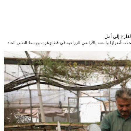
فارغ إلى أمل
GHLa في ظل الحرب التي ألحقت أضرارًا واسعة بالأراضي الزراعية في قطاع غزة، ووسط النقص الحاد