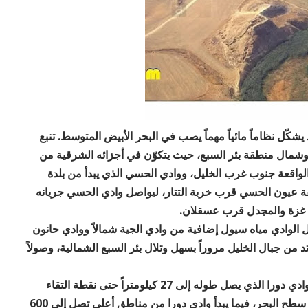
شكّل نظاماً مائياً مهماً يصب في البحر الأبيض المتوسط. تنبع
ل وشمال منطقة بئر السبع، حيث يتكوّن في أجزائه الشرقية من
 الواقعة جنوب غرب الخليل، ووادي الحسي الذي يبدأ من بلدة
قة عيون الحسي قرب خربة التتار، ليواصل وادي الحسي جريانه
ن غزة والمجدل قرب عسقلان.
7 إلى 8 كيلومترات، يستقبل الوادي مياه سيول إضافية من وادي الجية شمالاً ووادي حانون
 من جبال الخليل مروراً بسهل وتلال بئر السبع الشمالية، وصولاً
يبلغ طول وادي الحسي نحو 48 كيلومتراً، دون احتساب وادي دورا الذي يصل طوله إلى 27 كيلومتراً حتى نقطة التقاء
الواديين. وتنحدر منابعه من ارتفاع يقارب 375 متراً فوق سطح البحر، فيما يبدأ وادي دورا من مناطق أعلى تصل إلى 600