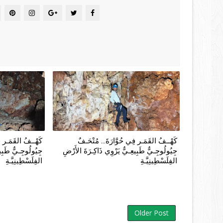
كَهْــفُ القَمَـر فِي حُوَّارَةَ... مُتْحَـفٌ
كَهْــفُ القَمَـر فِ
جِيُولُوجِـيٌّ طَبِيعِـيٌّ يَرْوِي ذَاكِـرَةَ الأَرْضِ
جِيُولُوجِـيٌّ طَبِيع
الفِلَسْطِينِيَّـةِ
الفِلَسْطِينِيَّـةِ
Older Post