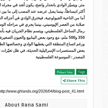
متر. ويتميّز الوادي بانحدار واضح، يكون أشد في مجراه
أكثر انبساطاً، بينما يصل عرضه عند المصب إلى ما بين نصف كيلومتر و0.7 كيلومتر، ماراً ب
أما من الناحية الجيولوجية، فيخترق الوادي في أجزائه ا
صلابة من العصر الإيوسيني، بينما يجري في مراحله الوسط
رمال الساحل الفلسطيني. ويتسم نظام الجريان فيه بأن
350 و500 ملم، مع وجود بعض الينابيع والعيون الصغيرة على امتداد مجراه.
ورغم اتساع المنطقة التي يغطيها الوادي وخصائصها الطبي
بعض المستعمرات الإسرائيلية الحديثة، في ظل تغيّرات د
المصدر : الموسوعة الفلسطينية
Tags
بيئتنا جميلة#
Share This
About Rana Sami