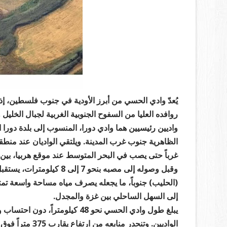
يُعدّ وادي الحسي من أبرز الأودية في جنوب فلسطين، إذ ي
روافده العليا من السفوح الجنوبية الغربية لجبال الخلي
واديين رئيسيين هما وادي دورا، المنسوب إلى بلدة دورا
الظاهرية جنوب غرب المدينة. ويلتقي الواديان عند منط
غرباً حتى يصب في البحر المتوسط عند موقع هربيا، بي
وقبل وصوله إلى مصبه بنحو 
(الحليب) جنوباً، ما يجعله يصرف مياه مساحة واسعة تمتد
إلى السهل الساحلي بين غزة والمجدل.