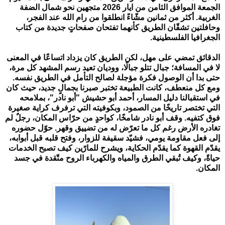
الجمعة الموافق الثامن من ايار 2026 متجهين نحو شمال الضفة 
الغربية. أكثر من ثمانين مشّاءً انطلقوا من رام الله عند الفجر، 
وحافلتين تشقّان الطريق كأنهما تفتحان صفحاتٍ جديدة من كتاب 
الجغرافيا الفلسطينية.
الدقائق تمضي على مهل، لكن الطريق كان يزداد اتساعًا في المعنى 
لا في المسافة؛ جبال تتلو جبالًا، ووديان تعيد رسم المشهد كل مرة، 
حتى بدا أن الوصول فكرة مؤجلة لصالح التأمل في الطريق نفسه. 
ومع كل منعطف، كانت الطبيعة تختبر صبرنا بجمالٍ جديد، حيث كان 
في استقبالنا دليل المسار، أحمد أبو حشيش "أبو نادر"، بملامحه 
التي تختصر تاريخًا من الصمود، وبكوفيته التي ترفرف كراية صغيرة 
فوق كتفيه. وقف أبو نادر شامخًا، كواحدٍ من حرّاس المكان، رجلٌ لم 
تغادره الأرض رغم كل ما تعرّض له من تضييق وقهر. حوّل حضوره 
إلى فعل مقاومة يومي، فشيّد سقيفة للزوار، وفتح قلبه قبل أبوابه، 
يقدّم القهوة كما يقدّم الحكاية، ويشرح للمارّين كيف تصبح الخدمات 
حياةً، وكيف تُبقي الطرق والمياه والكهرباء الروح متّقدة في جسد 
المكان.