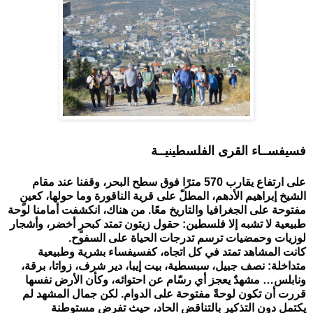
فسيفســاء القرى الفلسطينيــة
على ارتفاع يقارب 570 مترًا فوق سطح البحر، وقفنا عند مقام 
الشيخ إبراهيم الأدهم، المطلّ على قرية الناقورة وما حولها، كعينٍ 
مفتوحة على الجغرافيا والتاريخ معًا. من هناك، انكشفت أمامنا لوحة 
طبيعية لا تشبه إلا فلسطين: حقول زيتون تمتد كبحرٍ أخضر، وأشجار 
لوزيات وحمضيات ترسم تدرجات الحياة على السفوح.
كانت المشاهد تمتد في كل اتجاه، كفسيفساء بشرية وطبيعية 
متداخلة: نصف جبيل، سبسطية، بيت إيبا، دير شرف، زواتا، برقة، 
ونابلس… مشهدٌ يعجز أي رسّام عن احتوائه، وكأن الأرض نفسها 
قررت أن تكون لوحةً مفتوحة على الدوام. لكن جمال المشهد لم 
يكتمل دون التذكير بالتناقض الحاد، حيث تفرض مستوطنة 