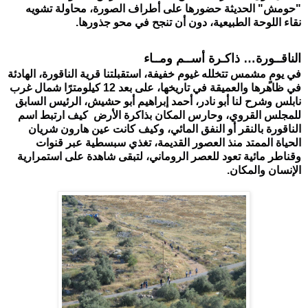
"حومش" الحديثة حضورها على أطراف الصورة، محاولة تشويه 
نقاء اللوحة الطبيعية، دون أن تنجح في محو جذورها.
الناقــورة… ذاكـرة أســم ومــاء
في يومٍ مشمس تتخلله غيوم خفيفة، استقبلتنا قرية الناقورة، الهادئة 
في ظاهرها والعميقة في تاريخها، على بعد 12 كيلومترًا شمال غرب 
نابلس وشرح لنا أبو نادر، أحمد إبراهيم أبو حشيش، الرئيس السابق 
للمجلس القروي، وحارس المكان بذاكرة الأرض  كيف ارتبط اسم 
الناقورة بالنقر أو النفق المائي، وكيف كانت عين هارون شريان 
الحياة الممتد منذ العصور القديمة، تغذي سبسطية عبر قنوات 
وقناطر مائية تعود للعصر الروماني، لتبقى شاهدة على استمرارية 
الإنسان والمكان.