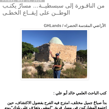
Friday, May 15, 2026
من الناقـورة إلى سبسطيــة… مسارٌ يكتـب
الوطــن على إيقــاع الخطـى
الأراضي المقدسة الخضراء / GHLands
كتب الباحث العلمي خالد أبو علي :
بدأ صباحٌ جميل مختلف، امتزج فيه الفرح بفضول الاكتشاف، حين 
اجتمع المشاركون في مسار فريق "امشي وتعرّف على بلدك"،يوم 