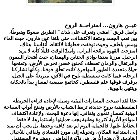
عيــن هارون… استراحــة الروح
واصل فريق "امشي وتعرف على بلدك"  الطريق صعودًا وهبوطًا، 
بين تعب الجسد ومتعة الاكتشاف، حتى بلغنا عين هارون، حيث الماء 
يهمس بلطف، وحيث توقفت خطواتنا لالتقاط أنفاسنا. هناك، 
امتزجت القهوة برائحة التراب، وامتدّ الوقت قليلًا كأنه لا يريد 
الرحيل. مررنا بعدها بوادي الجناين والهمدان، حيث أشجار الليمون 
والبرتقال والرمان تصطف كجنودٍ خضر، تحرس الأرض، وتمنحها 
حياةً متجددة. الطيور المهاجرة كانت تحلّق فوقنا، وكأنها تشاركنا 
الرحلة، فيما كانت سبسطية تلوح في الأفق، متربعةً على الجبل، 
يرفرف فوقها علم فلسطين، كخاتمةٍ طبيعية لمسارٍ يبدأ بالحكاية 
وينتهي بالهوية.
حقا لقد اصبحت المسارات البيئية وسيلة لإعادة قراءة الخريطة 
الفلسطينية بروحٍ جديدة، تربط الشباب بالأرض وتفتح أبواب السياحة 
البيئية كمسارٍ تنموي وثقافي. إنها دعوة للبحث، ولإعادة اكتشاف 
المواقع الأثرية كثروة وطنية يجب حمايتها واستثمارها، لا فقط 
الحفاظ عليها. فالحماية اليوم لم تعد كافية وحدها، بل يجب أن تمتد 
إلى استدامة المكان، وتحويله إلى موردٍ اقتصادي وثقافي للأجيال 
القادمة، لأن هذه الأرض هي ذاكرة الماضي  ومشروع المستقبل 