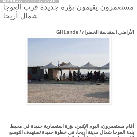
Monday, June 1, 2026
مستعمرون يقيمون بؤرة جديدة قرب العوجا
شمال أريحا
الأراضي المقدسة الخضراء / GHLands
أقام مستعمرون، اليوم الإثنين، بؤرة استعمارية جديدة في محيط
بلدة العوجا شمال مدينة أريحا، في خطوة جديدة تستهدف التوسع