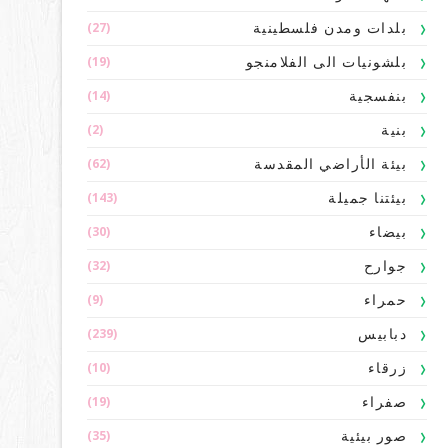
(27)
بلدات ومدن فلسطينية
وقت لاحق من هذا الصيف قبل تقديمها لمفاوضات النص النهائي في قمة رئيسية لاجتماع اتفاقية التنوع البيولوجي لأطرافها البالغ عددها 196 في مدينة كونمينغ
(19)
بلشونيات الى الفلامنجو
(14)
بنفسجية
(2)
بنية
(62)
بيئة الأراضي المقدسة
(143)
بيئتنا جميلة
(30)
بيضاء
(32)
جوارح
(9)
حمراء
(239)
دبابيس
(10)
زرقاء
(19)
صفراء
(35)
صور بيئية