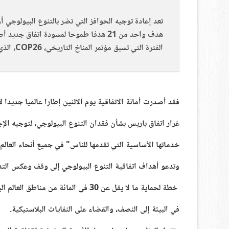
هدف واحد من 21 هدفا طموحا لمسودة اتفاق 
الفترة التي تسبق مؤتمر المناخ التاريخي، COP26، الذي سيعقد في تشرين الثاني/نوفمبر بالمملكة المتحدة.
فقد أصدرت أمانة الاتفاقية يوم الاثنين إطارا عالميا جديدا لإدارة الطبيعة حتى
غرار اتفاق باريس بشأن فقدان التنوع البيولوجي، لتوجيه ال
خدماتها الأساسية التي تقدمها للناس" في جميع أنحاء العالم.
وتدعو أهداف اتفاقية التنوع البيولوجي إلى وقف وعكس التدم
خطة لحماية ما لا يقل عن 30 في المائة من مناطق العالم البرية والبحرية، وخفض العناصر الغذائية المفقودة
في البيئة إلى النصف، والقضاء على النفايات البلاستيكية.