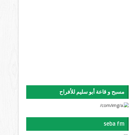
مسبح و قاعة أبو سليم للأفراح
seba fm