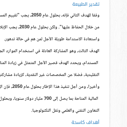
تقدير الطبيعة
وفقا للهدف الثاني فإنه، بحلول عام 2050، يجب "تقييم المساهمات التي تقدمها الطبيعة للناس والحفاظ عليها أو تعزيزها
من خلال الحفاظ عليها". ولكن بحلول عام 2030، يجب الإبلاغ عن جميع القرارات العامة والخاصة ذات الصلة
واستعادة الاستدامة طويلة الأجل لمن هم في حالة تدهور.
الهدف الثالث، وهو المشاركة العادلة في استخدام الموارد ا
المستدام، ويحدد الهدف قصير الأجل المتمثل في زيادة المن
التقليدية، فضلا عن المخصصات غير النقدية، كزيادة مشاركت
وأخيرا، ومن أجل تنفيذ هذا الإطار بحلول عام 2050، فإن الهدف يتمثل في سد الفجوة بشكل تدريجي بين الموارد
المالية المتاحة بما يصل إلى 700 مليار دولار سنويا، وبحلول نهاية العقد، ونشر بناء القدرات والتنمية، وزيادة
التعاون التقني والعلمي ونقل التكنولوجيا.
أهداف كاسحة