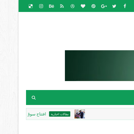
افتتاح سوق الباذنجان البتيري السنوي 
مقالات اخبارية