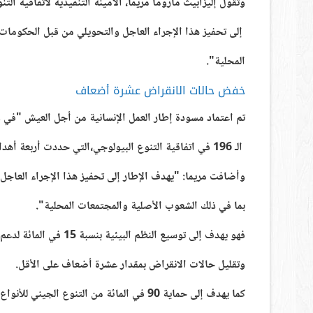
وتقول إليزابيث ماروما مريما، الأمينة التنفيذية لاتفاقية ال
إلى تحفيز هذا الإجراء العاجل والتحويلي من قبل الحكومات
المحلية"
.
خفض حالات الانقراض عشرة أضعاف
تم اعتماد مسودة إطار العمل الإنسانية من أجل العيش "في وئام مع الطبيع
الـ 196 في اتفاقية التنوع البيولوجي،التي حددت أربعة أهداف رئيسية واسعة النطاق يجب الوصول إليها بحلول نهاية هذا العقد.
وأضافت مريما:
"يهدف الإطار إلى تحفيز هذا الإجراء العاج
بما في ذلك الشعوب الأصلية والمجتمعات المحلية".
فهو يهدف إلى توسيع النظم البيئية بنسبة 15 في المائة لدعم المجموعات السكانية الصحية والمرنة من جميع الأنواع
وتقليل حالات الانقراض بمقدار عشرة أضعاف على الأقل.
كما يهدف إلى حماية 90 في المائة من التنوع الجيني للأنواع البرية والمستأنسة بحلول عام 2030.