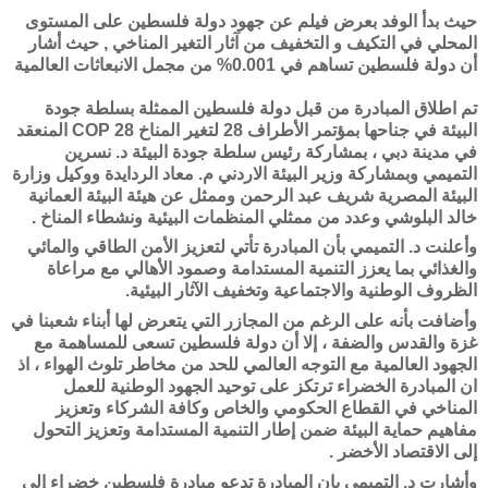
حيث بدأ الوفد بعرض فيلم عن جهود دولة فلسطين على المستوى
المحلي في التكيف و التخفيف من آثار التغير المناخي , حيث أشار
أن دولة فلسطين تساهم في 0.001% من مجمل الانبعاثات العالمية
تم اطلاق المبادرة من قبل دولة فلسطين الممثلة بسلطة جودة
البيئة في جناحها
بمؤتمر الأطراف 28 لتغير المناخ COP 28 المنعقد
في مدينة دبي ، بمشاركة رئيس سلطة جودة البيئة د. نسرين
التميمي وبمشاركة وزير البيئة الاردني م. معاد الردايدة ووكيل وزارة
البيئة المصرية شريف عبد الرحمن وممثل عن هيئة البيئة العمانية
خالد البلوشي وعدد من ممثلي المنظمات البيئية ونشطاء المناخ .
وأعلنت د. التميمي بأن المبادرة تأتي لتعزيز الأمن الطاقي
والمائي
والغذائي بما يعزز التنمية المستدامة وصمود الأهالي مع مراعاة
الظروف الوطنية والاجتماعية وتخفيف الآثار البيئية.
وأضافت بأنه على الرغم من المجازر التي يتعرض لها أبناء شعبنا في
غزة والقدس والضفة ، إلا أن دولة فلسطين تسعى للمساهمة مع
الجهود العالمية مع التوجه العالمي للحد من مخاطر تلوث الهواء ، اذ
ان المبادرة الخضراء ترتكز على توحيد الجهود الوطنية للعمل
المناخي في القطاع الحكومي والخاص وكافة الشركاء وتعزيز
مفاهيم حماية البيئة ضمن إطار التنمية المستدامة وتعزيز التحول
إلى الاقتصاد الأخضر .
وأشارت د. التميمي بان المبادرة تدعو مبادرة فلسطين خضراء إلى