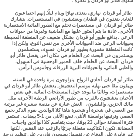
سلوك طائر أبو قردان و تكاثره :
طائر أبو قردان نهاري، يتغذى نهارًا وينام ليلًا. إنهم اجتماعيون
للغاية. يتغذون في قطعان ويعششون في المستعمرات. يتشارك
طائر أبو قردان في مستعمرات تجثم مع الطيور المائية الاستعمارية
الأخرى.
عادة ما يتم العثور عليها مع الماشية وغيرها من حيوانات
الرعي .
يدافع طيور أبو قردان بشكل ضعيف عن المنطقة المحيطة
بحيوانات الرعي ضد الحيوانات الأخرى من نفس النوع، ولكن إذا
كانت المنطقة مغمورة بطيور أبو قردان فسوف يستسلمون
ويستمرون في البحث عن الطعام في مكان آخر.
يفضل طائر أبو
قردان البحث عن الطعام خلف الحمير الوحشية في السهول،
والظبي المائي، والحيوانات البرية الزرقاء، وجاموس الرأس.
طائر أبو قردان أحادي الزواج يتزاوجون مرة واحدة في السنة،
ويبقون معًا حتى نهاية موسم التعشيش.
يعشش طائر أبو قردان في
مستعمرات، وغالبًا ما يوجد حول المسطحات المائية. في بعض
الأحيان يعششون بالقرب من طيور الأراضي الرطبة الأخرى، مثل
مالك الحزين، والبلشون،
العش عبارة عن منصة صغيرة غير مرتبة
من العصي في شجرة أو شجيرة بناها كلا الوالدين. يقوم الذكر بجمع
العصي وترتيبها بواسطة الأنثى،
تضع الأنثى من 1-5 بيضات . تستمر
فترة الحضانة حوالي 23 يومًا، حيث يتقاسم كلا الوالدين واجبات
الحضانة. تكون الكتاكيت مغطاة جزئيًا بالزغب عند الفقس، لكنها
غير قادرة على الدفاع عن نفسها؛ يصبحون قادرين على تنظيم درجة