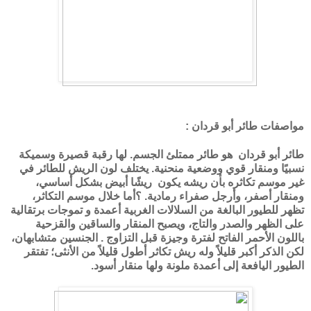
مواصفات طائر أبو قردان :
طائر أبو قردان هو طائر ممتلئ الجسم. لها رقبة قصيرة وسميكة
نسبيًا ومنقار قوي ووضعية منحنية. يختلف لون الريش للطائر في
غير موسم تكاثره بأن ريشه يكون ريشًا أبيض بشكل أساسي،
ومنقار أصفر، وأرجل صفراء رمادية. ؟أما خلال موسم التكاثر،
تظهر للطيور البالغة من السلالات الغربية أعمدة و تموجات برتقالية
على الظهر والصدر والتاج، ويصبح المنقار والساقين والقزحية
باللون الأحمر الفاتح لفترة وجيزة قبل التزاوج . الجنسين متشابهان،
لكن الذكر أكبر قليلاً وله ريش تكاثر أطول قليلاً من الأنثى؛ تفتقر
الطيور اليافعة إلى أعمدة ملونة ولها منقار أسود.