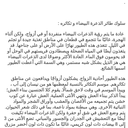
.
سلوك طائر الذعرة البيضاء و تكاثره :
عادة ما يتم رؤية الذعرات البيضاء منفردة أو في أزواج، ولكن أثناء
الهجرة، غالبًا ما تتجمع في قطعان في مناطق تغذية جيدة أو تجثم
في الليل. تتغذى هذه الطيور نهارًا على الأرض أو على جناحها. قد
يتغذون أيضًا في المياه الضحلة ويصطادون فريستهم في الوحل أو
قد يحومون فوق الماء. العادة الأكثر وضوحًا لدى الذعرات البيضاء
هي هز الذيل بشكل شبه مستمر، وهي السمة التي أعطت الطيور
اسمها الشائع.
هذه الطيور أحادية الزواج. يشكلون أزواجًا ويدافعون عن مناطق
تكاثرهم. موسم التكاثر بالنسبة لمعظمها هو من نيسان إلى آب ،
ويبدأ الموسم في وقت لاحق شمالًا. يقوم كلا الجنسين ببناء العش؛
يبدأ الذكر ببناء العش وتنهي الأنثى العملية. العش عبارة عن كوب
خشن يتم تجميعه من الأغصان والعشب وأوراق الشجر والمواد
النباتية الأخرى. وهي مبطنة بمواد ناعمة، بما في ذلك شعر الحيوان.
يتم وضع العش في شق أو حفرة ولكن الذعرات البيضاء تكيفت
أيضًا مع التعشيش في الجدران والجسور والمباني. تضع الأنثى من 3
إلى 8 بيضات ذات لون كريمي، غالبًا ما تكون ذات لون أخضر مزرق