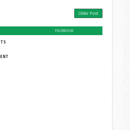
Older Post
FACEBOOK
TS:
MENT