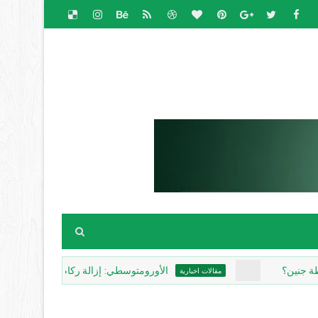
الأورومتوسطي: إزالة ركام غزة تهدد بطمس أدلة جرائم
مقالات اخبارية