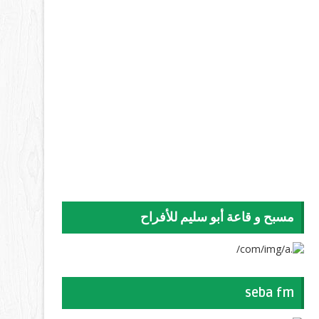
مسبح و قاعة أبو سليم للأفراح
seba fm