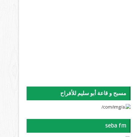
مسبح و قاعة أبو سليم للأفراح
seba fm