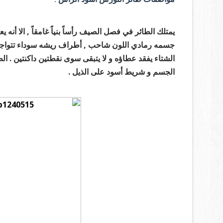
يمتلك الطائر في فصل الصيف رأساً بنياً غامقاً , الا أنه 
جسمه رمادي اللون شاحب , أطراف ريشه سوداء تتواجد ع
الشتاء يفقد عطاؤه و لا يتبقى سوى نقطتين داكنتين . ا
الجسم و شريط أسود على الذيل .