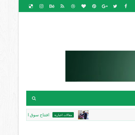
افتتاح سوق الباذنجان البتيري السنوي 
مقالات اخبارية