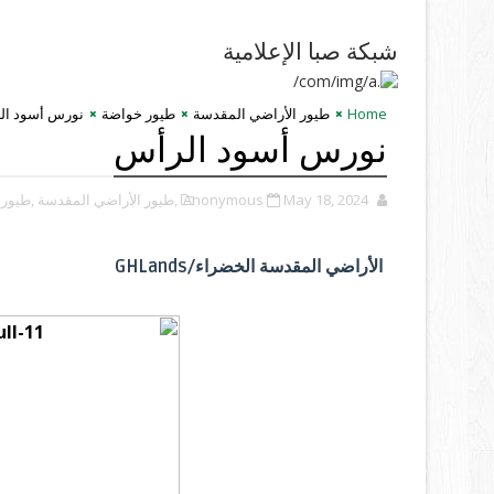
شبكة صبا الإعلامية
Home
طيور الأراضي المقدسة
طيور خواضة
نورس أسود ال
نورس أسود الرأس
May 18, 2024
Anonymous
,طيور الأراضي المقدسة
,طيور
الأراضي المقدسة الخضراء/GHLands