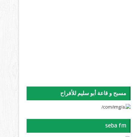
مسبح و قاعة أبو سليم للأفراح
seba fm