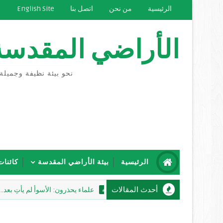
الرئيسية
من نحن
اتصل بنا
English Site
الأراضي المقدسة
نحو بيئة نظيفة وجميلة
الرئيسية
بيئة الأراضي المقدسة
كائنات
أحدث المقالات
علماء يحذرون: الأسوأ لم يأتِ بعد.. «إل نينيو» قد يجعل 2026 العام الأكثر حر
منوعات بيئية