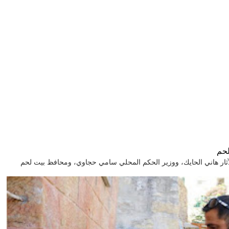
لحم
GHL افتتح وزير السياحة والآثار هاني الحايك، ووزير الحكم المحلي سامي حجاوي، ومحافظ بيت لحم