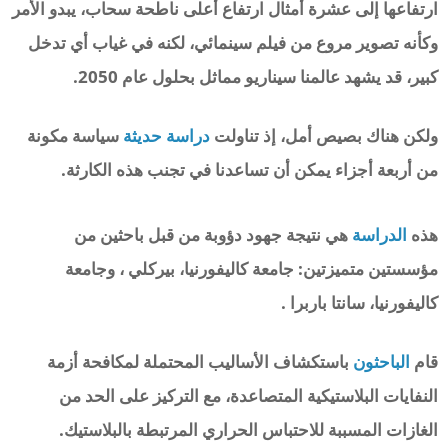
ارتفاعها إلى عشرة أمثال ارتفاع أعلى ناطحة سحاب، يبدو الأمر
وكأنه تصوير مروع من فيلم سينمائي، لكنه في غياب أي تدخل
كبير، قد يشهد عالمنا سيناريو مماثل بحلول عام 2050.
ولكن هناك بصيص أمل، إذ تناولت
دراسة حديثة
سياسة مكونة
من أربعة أجزاء يمكن أن تساعدنا في تجنب هذه الكارثة.
هذه
الدراسة
هي نتيجة جهود دؤوبة من قبل باحثين من
مؤسستين متميزتين: جامعة كاليفورنيا، بيركلي ، وجامعة
كاليفورنيا، سانتا باربرا .
قام
الباحثون
باستكشاف الأساليب المحتملة لمكافحة أزمة
النفايات البلاستيكية المتصاعدة، مع التركيز على الحد من
الغازات المسببة للاحتباس الحراري المرتبطة بالبلاستيك.