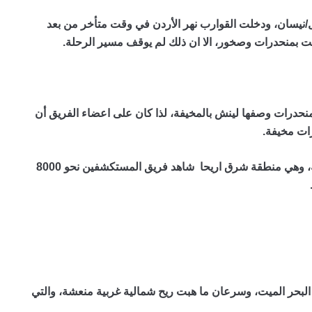
يل/نيسان، ودخلت القوارب نهر الأردن في وقت متأخر من بعد
ت بمنحدرات وصخور، الا ان ذلك لم يوقف مسير الرحلة.
درات وصفها لينش بالمخيفة، لذا كان على اعضاء الفريق أن
ات مخيفة.
عندما وصلوا الى المكان الذي يعتقد أن المسيح عمد فيه، وهي منطقة شرق اريحا شاهد فريق المستكشفين نحو 8000
لبحر الميت، وسرعان ما هبت ريح شمالية غربية منعشة، والتي