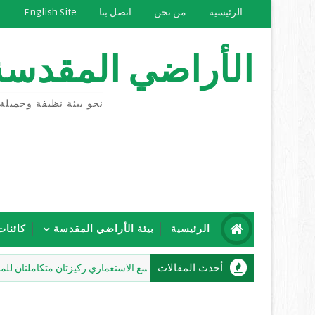
الرئيسية
من نحن
اتصل بنا
English Site
الأراضي المقدسة
نحو بيئة نظيفة وجميلة
الرئيسية
بيئة الأراضي المقدسة
كائنات
أحدث المقالات
شاهين: إرهاب المستعمرين والتوسع الاستعماري ركيزتان متكاملتان للمشروع الا