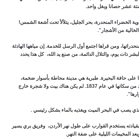
ستة عشر حصانا وبغل واحد.
ة الخضراء المنحدرة، بحر الجليل، يتلألأ تحت أشعة الشمس!
الخالية من الأشجار”.
اتها، ومن قراها اجتمع أول الرسل للخدمة. إن مياهها الهادئة
شر ذات يوم، والتلال الدائمة، من صنع يد الله، كل هذا يحدد
سنا على حافة البحيرة. طبرية هي مدينة محاطة بأسوار ضخمة،
ولكنها تحولت إلى أنقاض بسبب الزلزال الذي دمر العديد من سكانها في عام 1837. لم يكن هناك بيت ولا شجرة خارج
رها”.
الذي يصب في البحر الميت ويغذيه بالماء بشكل رئيسي .
بقيادته يستخدم القوارب على طول نهر الأردن، وفريق بري يسير
عد المخيمات الليلية على ضفة النهر.