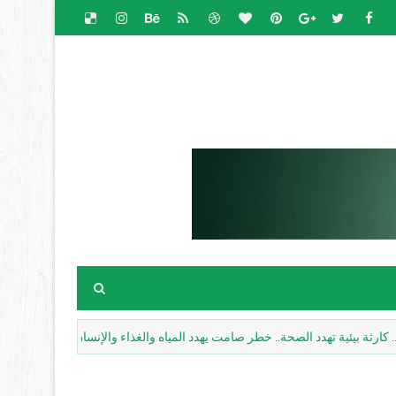
يئية تهدد الصحة.. خطر صامت يهدد المياه والغذاء والإنسان
مسارات بيئي