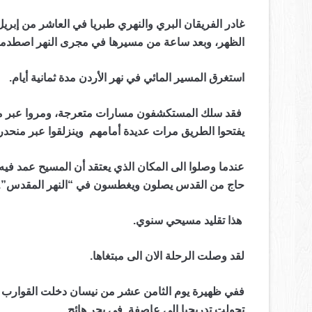
غادر الفريقان البري والنهري طبريا في العاشر من إبر
الظهر، وبعد ساعة من مسيرها في مجرى النهر اصطدم
استغرق المسير المائي في نهر الأردن مدة ثمانية أيام.
فقد سلك المستكشفون مسارات متعرجة، ومروا عبر منح
يفتحوا الطريق مرات عديدة أمامهم وينزلقوا عبر منحدر
حاج من القدس يصلون ويغطسون في “النهر المقدس”.
هذا تقليد مسيحي سنوي.
لقد وصلت الرحلة الان الى مبتغاها.
ففي ظهيرة يوم الثامن عشر من نيسان دخلت القوارب ا
تحولت تدريجيا إلى عاصفة في بحر هائج.