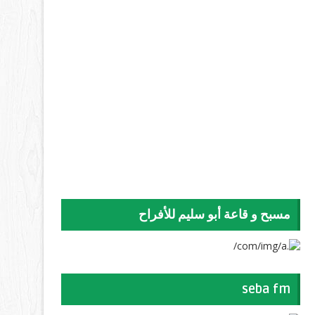
مسبح و قاعة أبو سليم للأفراح
seba fm