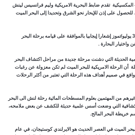
 الحرب الأمريكية – المكسيكية تقدم ضابط البحرية الامريكية وليم فرانسيس لينش
لحصول على إذن للإبحار نحو الشرق وتحديدا إلى البحر الميت
وبعد أن تم دراسة طلبه لبعض الوقت، تلقى لينش في 31 يوليو/تموز إشعارا إيجابيا بالموافقة على قيامه برحلة البحر
 واختيار البحارة .
لمية الحديثة التي دشنت مرحلة جديدة من مراحل اكتشاف البحر
ة أن الرحلة الامريكية للبحر الميت لم تكن معزولة عن رغبات
دوافع في صميم أهداف هذه الرحلة التي تعتبر من أكثر الرحلات
غيرهم من المهتمين بعلوم المسطحات المائية رحلة لنش الى البحر
لاستكشافية التي وضعت أسس علمية حديثة للكشف عن بعض ملامحه،
م خريطة البحر المالح.
بحر الميت في العصر الحديث هو الايرلندي كوستيجان، في عام