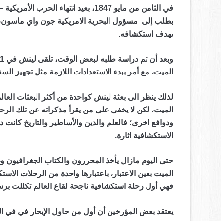
في الثامن من مايو 1847، بعيد انتهاء
بطلب إلى مسؤول البحرية الامريكية جون واي ماسون، ل
بهدف استكشافه.
الميت، مع أمر ببدء الاستعدادات اللازمة مثل تجهيز السفن
لذلك ينظر الى بعثة لينش كواحدة من أكثر البعثات العا
الميت، لكن لا يخفى على من يقرأ مذكراته عن تلك الرحل
ودوافع اخرى؛ فالعلم والدين والأساطير والتاريخ كانت 
الاستكشافية اثارة.
حتى اليوم مازال يأخذ المحررون والكتاب الجغرافيون و
الميت بعين الاعتبار، باعتبارها واحدة من الرحلات ا
فهي أول رحلة استكشافية ناجحة لقاع العالم تكللت برس
يعتقد بعض المؤرخين أن أول من حاول الإبحار في في ال