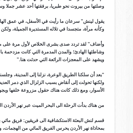
وصلتها من بيروت نحو طبريا، برفقتها أحد عشر جملا و
يقول لينش” سرعان ما رأيت في الأسفل، في عمق الهاوي
وكأنه مرآة، متجسدا في تلاله المستديرة الجميلة، ولكن 
وأضاف” لقد تردد صدى بشرى الخلاص لأول مرة على منحدر
وشاطئها الهادئ؛ والمدن المدمرة التي كانت مزدحمة بالب
ويشهد على المعجزات الرائعة التي حدثت هنا.”
“بعد أن سلكنا الطريق الوعرة، نزلنا إلى المدينة، وجل
الأسوار، ومع ذلك كانت هناك حقول مزروعة خلفها وبجوا
من هناك بدأت الرحلة الى البحر الميت عبر نهر الأردن 
قسم لنش البعثة الاستكشافية الى فريقين: فريق مائي 
بمحاذاة نهر الأردن يحرس الفريق المائي من الهجمات، وي