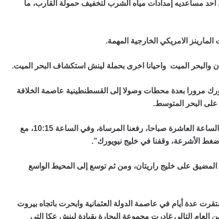
لقى احد مساعديه إمدادات مياه الشرب لتخفيف حمولة القارب، ما
لمارينز الامريكي الخارجية المهمة.
ردن والبحر الميت واحيانا اخرى بحملة لينش استكشاف البحر الميت.
رته من نيويورك مرورا بعدة محطات وصولا إلى القسطنطينية عاصمة الخلافة
م على البحر المتوسط.
يقول لينش في مذكراته “الجمعة 26 نوفمبر 1847، في الساعة العاشرة صباحا، رفعنا المرساة، وفي الساعة 10:15، مع
ط الأشرعة، وقفنا في خليج نيويورك”.
تح المضيق على خليج راريتان، ومن ثم توسع إلى المحيط الواسع
رت عدة أيام في عاصمة الدولة العثمانية وابحرت باتجاه بيروت
العام التالي غادرت مجموعة البحارة بقيادة لينش عكا التي