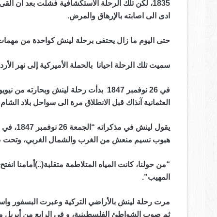
1835، لكن تلك الرحلة الاستكشافية فشلت بعد ان ا
ادى الى اصابته بالإرهاق والمرض.
حتى اليوم ما زال يحتفى برحلة لينش كواحدة من مهمات ا
سميت تلك الرحلة احيانا بالحملة الأميركية إلى نهر الأ
في 26 نوفمبر 1847 بدأت رحلة لينش وبحا
العثمانية آنذاك قبل الانطلاق مرة الى سواحل بلاد الشا
هبوب نسيم منعش من الغرب والشمال الغربي، وتحت ضغ
“من حولنا، كانت المياه المتلاطمة متقلبة(..)أمامنا انف
المهيب”.
مرت رحلة لينش بالأراضي التركية وعبرت البسفور واستق
ثم صوب الشواطئ الفلسطينية، و في الرابع من أبريل من 