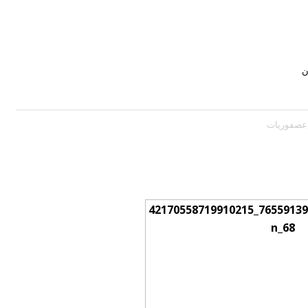
ن
عصفوريات