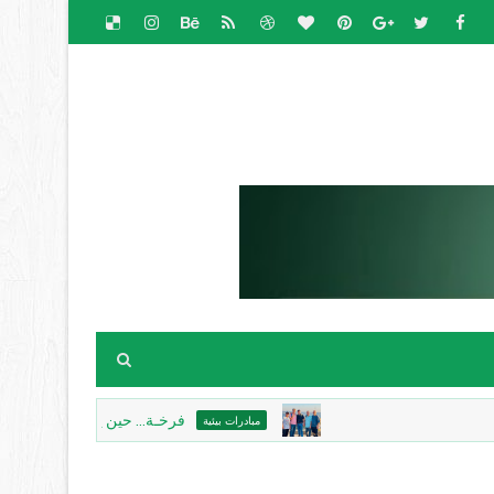
فرخـة... حين يحتضن الحجرُ الذاكرة، ويك
مبادرات بيئية