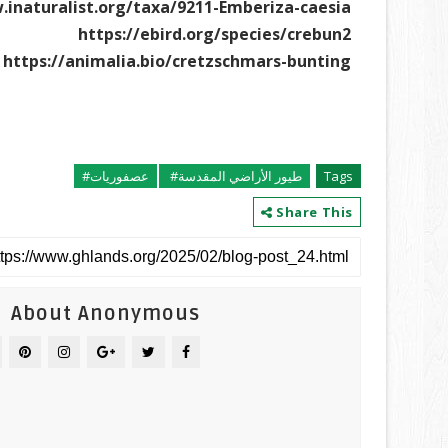
.inaturalist.org/taxa/9211-Emberiza-caesia
https://ebird.org/species/crebun2
https://animalia.bio/cretzschmars-bunting
Tags
طيور الأراضي المقدسة#
عصفوريات#
Share This
About Anonymous