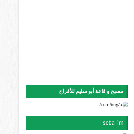
مسبح و قاعة أبو سليم للأفراح
seba fm