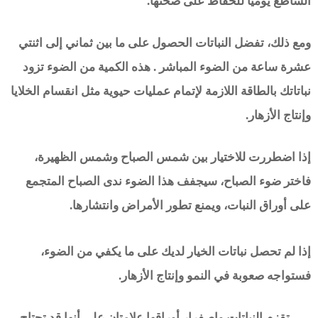
الساطع يوميًا للحفاظ على صحتها.
ومع ذلك، تفضل النباتات الحصول على ما بين ثماني إلى اثنتي
عشرة ساعة من الضوء المباشر . هذه الكمية من الضوء تزود
نباتاتك بالطاقة اللازمة لإتمام عمليات حيوية مثل انقسام الخلايا
وإنتاج الأزهار.
إذا اضطررت للاختيار بين شمس الصباح وشمس الظهيرة،
فاختر ضوء الصباح، سيجفف هذا الضوء ندى الصباح المتجمع
على أوراق النبات، ويمنع تطور الأمراض وانتشارها.
إذا لم تحصل نباتات الخيار لديك على ما يكفي من الضوء،
فستواجه صعوبة في النمو وإنتاج الأزهار.
تقزم النباتات واصفرار أوراقها علامتان على أنها قد تحتاج