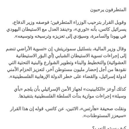
المتطرفون يرحبون
وقوبل القرار بترحيب الوزراء المتطرفين؛ فوصفه وزير الدفاع،
يسرائيل كاتس، بأنه «ثوري»، و«ينفذ العدل مع الاستيطان اليهودي
في يهودا والسامرة، وسيؤدي إلى تعزيزه وترسيخه وتوسيعه».
وقال وزير المالية، بتسلئيل سموتريتش، إن «تسوية الأراضي تنضم
إلى إجراءات تسوية الاستيطان الشبابي (أي البؤر الاستيطانية
العشوائية) والتخطيط والبناء وتطوير الشوارع والبنية التحتية التي
نقودها من أجل إحضار مليون مستوطن آخر، لتعزيز الحزام الأمني
لدولة إسرائيل، والقضاء على خطر الدولة الإرهابية الفلسطينية».
كذلك أوعز «الكابينيت» لجهاز الأمن الإسرائيلي بأن يلجم «بأي
وسيلة» إجراءات موازية بدأت السلطة الفلسطينية بتنفيذها.
ونقلت صحيفة «هآرتس»، الاثنين، عن كاتس، قوله إن هذا القرار
«سيعزز المستوطنات».
كيف سيتم النهب؟