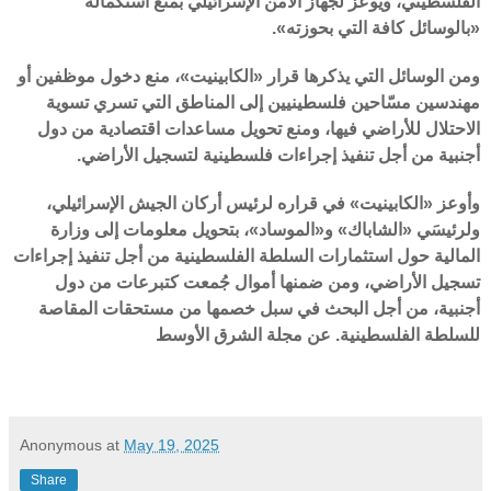
الفلسطيني، ويوعز لجهاز الأمن الإسرائيلي بمنع استكماله
«بالوسائل كافة التي بحوزته».
ومن الوسائل التي يذكرها قرار «الكابينيت»، منع دخول موظفين أو
مهندسين مسّاحين فلسطينيين إلى المناطق التي تسري تسوية
الاحتلال للأراضي فيها، ومنع تحويل مساعدات اقتصادية من دول
أجنبية من أجل تنفيذ إجراءات فلسطينية لتسجيل الأراضي.
وأوعز «الكابينيت» في قراره لرئيس أركان الجيش الإسرائيلي،
ولرئيسَي «الشاباك» و«الموساد»، بتحويل معلومات إلى وزارة
المالية حول استثمارات السلطة الفلسطينية من أجل تنفيذ إجراءات
تسجيل الأراضي، ومن ضمنها أموال جُمعت كتبرعات من دول
أجنبية، من أجل البحث في سبل خصمها من مستحقات المقاصة
للسلطة الفلسطينية. عن مجلة الشرق الأوسط
Anonymous
at
May 19, 2025
Share