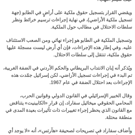
ويقضي القرار بتسجيل حقوق ملكية على أراضٍ في الطابو (جهة
تسجيل ملكية الأراضي)، في نهاية إجراءات ترسيم خرائط ونظر
سلطات الاحتلال في مطالب حول الملكية.
وتسجيل الملكية في الطابو هو إجراء نهائي ومن الصعب الاستئناف
عليه. وفي إطار هذه الإجراءات، فإن أي أرض ليست مسجلة عليها
حقوق ملكية، تنتقل إلى سلطات الاحتلال.
ويُذكر أنه إبان الانتداب البريطاني والحكم الأردني في الضفة الغربية،
تم البدء في إجراءات تسجيل الأراضي، لكن إسرائيل جمّدت هذه
الإجراءات بعد احتلال الضفة في عام 1967.
وقال الخبير الإسرائيلي في القانون الدولي وقوانين الحرب،
المحامي الحقوقي ميخائيل سفاراد، إن قرار «الكابينيت» يتناقض
مع القانون الذي يحظر إجراء تغييرات ذات تأثيرات بعيدة المدى في
منطقة محتلة.
وأضاف سفاراد في تصريحات لصحيفة «هآرتس»، أنه «لا يوجد أي