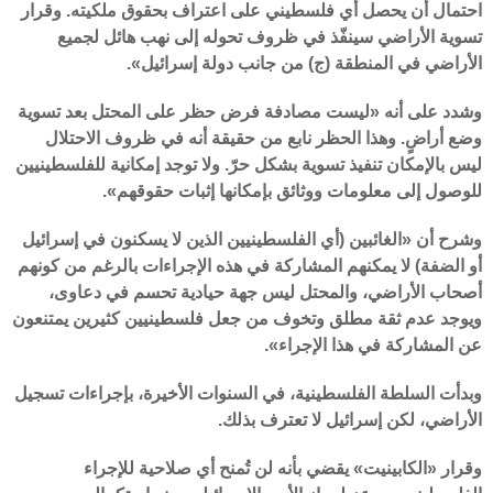
احتمال أن يحصل أي فلسطيني على اعتراف بحقوق ملكيته. وقرار
تسوية الأراضي سينفّذ في ظروف تحوله إلى نهب هائل لجميع
الأراضي في المنطقة (ج) من جانب دولة إسرائيل».
وشدد على أنه «ليست مصادفة فرض حظر على المحتل بعد تسوية
وضع أراضٍ. وهذا الحظر نابع من حقيقة أنه في ظروف الاحتلال
ليس بالإمكان تنفيذ تسوية بشكل حرّ. ولا توجد إمكانية للفلسطينيين
للوصول إلى معلومات ووثائق بإمكانها إثبات حقوقهم».
وشرح أن «الغائبين (أي الفلسطينيين الذين لا يسكنون في إسرائيل
أو الضفة) لا يمكنهم المشاركة في هذه الإجراءات بالرغم من كونهم
أصحاب الأراضي، والمحتل ليس جهة حيادية تحسم في دعاوى،
ويوجد عدم ثقة مطلق وتخوف من جعل فلسطينيين كثيرين يمتنعون
عن المشاركة في هذا الإجراء».
وبدأت السلطة الفلسطينية، في السنوات الأخيرة، بإجراءات تسجيل
الأراضي، لكن إسرائيل لا تعترف بذلك.
وقرار «الكابينيت» يقضي بأنه لن تُمنح أي صلاحية للإجراء