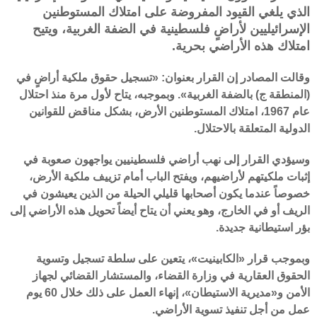
الذي يلغي القيود المفروضة على امتلاك المستوطنين
الإسرائيليين لأراضٍ فلسطينية في الضفة الغربية، ويتيح
امتلاك هذه الأراضي بحرية.
وقالت المصادر إن القرار بعنوان: «تسجيل حقوق ملكية أراضٍ في
(المنطقة ج) بالضفة الغربية». وبموجبه، يتاح لأول مرة منذ احتلال
عام 1967، امتلاك المستوطنين الأرض، بشكل مناقض للقوانين
الدولية المتعلقة بالاحتلال.
وسيؤدي القرار إلى نهب أراضي فلسطينيين يواجهون صعوبة في
إثبات ملكيتهم لأراضيهم، ويفتح الباب أمام تزييف ملكية الأرض،
خصوصاً عندما يكون أصحابها قليلي الحيلة من الذين يعيشون في
الريف أو في الخارج، وهو يعني أن يتاح أيضاً تحويل هذه الأراضي إلى
بؤر استيطانية جديدة.
وبموجب قرار «الكابينيت»، يتعين على سلطة تسجيل وتسوية
الحقوق العقارية في وزارة القضاء، والمستشار القضائي لجهاز
الأمن و«مديرية الاستيطان»، إنهاء العمل على ذلك خلال 60 يوم
عمل من أجل تنفيذ تسوية الأراضي.