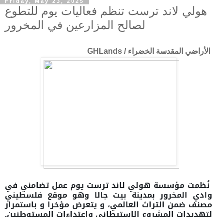
Friday, May 23, 2025
هولي لاند ترست تنظم فعاليات يوم للتطوع
لصالح المزارعين في المخرور
الأراضي المقدسة الخضراء / GHLands
نُظمت مؤسسة هولي لاند ترست يوم عمل تضامني في
وادي المخرور بمدينة بيت جالا وهو موقع فلسطيني
مصنف ضمن التراث العالمي، و يتعرض مؤخرا و باستمرار
لتهديدات المشروع الاستيطاني واعتداءات المستوطنين.