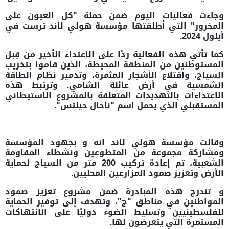
وجاءت فعاليات اليوم ضمن حملة "كل العيون على
المخرور" التي أطلقتها مؤسسة هولي لاند ترست في
أيلول 2024.
كما تأتي هذه الفعالية ردًا على الاعتداء الأخير من قِبل
المستوطنين من المنطقة المحيطة، الذين قاموا بتخريب
السياج، واقتلاع الأشجار المثمرة، وتدمير نظام الطاقة
الشمسية في أرض عائلة الشامي. وترتبط هذه
الاعتداءات بالتهديدات المتعلقة بالمشروع الاستيطاني
المستقبلي الذي يحمل اسم "ناحال حيلتس".
وقالت مؤسسة هولي لاند انه و بجهود المؤسسة
ومشاركة مجموعة من المتطوعين ونشطاء المقاومة
الشعبية، تم إعادة تركيب 200 متر من السياج لحماية
الأرض وتعزيز صمود المزارعين المحليين.
و تندرج هذه المبادرة ضمن مشروع تعزيز صمود
المواطنين في مناطق "ج"، وتهدف إلى توفير الحماية
للفلسطينيين وتسليط الضوء دوليًا على الانتهاكات
المستمرة التي يتعرضون لها.