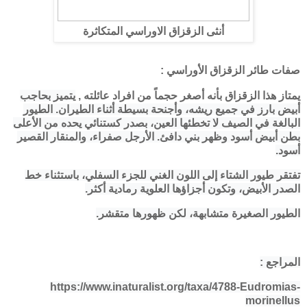
أنثى الزقزاق الاوراسي المتكاثرة
صفات طائر الزقزاق الأوراسي :
يمتاز هذا الزقزاق بأنه أصغر حجماً من افراد عائلته ,
يتميز بحاجب
أبيض بارز في جميع ريشه، وأجنحة بسيطة أثناء الطيران. الطيور
البالغة في الصيف لا تخطئها العين، بصدر كستنائي يحده من الأعلى
بطن أبيض أسود وظهر بني دافئ. الأرجل صفراء، والمنقار القصير
أسود.
تفتقر طيور الشتاء إلى اللون الغني للجزء السفلي، باستثناء خط
الصدر الأبيض، وتكون أجزاؤها العلوية رمادية أكثر.
الطيور الصغيرة متشابهة، لكن ظهورها متقشر.
المراجع :
https://www.inaturalist.org/taxa/4788-Eudromias-
morinellus