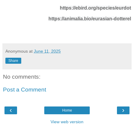
https://ebird.org/species/eurdot
https://animalia.bio/eurasian-dotterel
Anonymous
at
June 11, 2025
Share
No comments:
Post a Comment
‹
›
Home
View web version