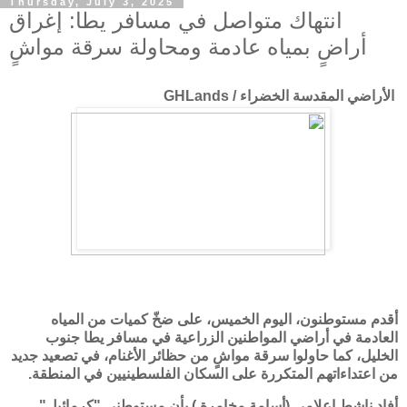
Thursday, July 3, 2025
انتهاك متواصل في مسافر يطا: إغراق
أراضٍ بمياه عادمة ومحاولة سرقة مواشٍ
الأراضي المقدسة الخضراء / GHLands
أقدم مستوطنون، اليوم الخميس، على ضخّ كميات من المياه
العادمة في أراضي المواطنين الزراعية في
مسافر يطا
جنوب
الخليل، كما حاولوا سرقة مواشٍ من حظائر الأغنام، في تصعيد جديد
من اعتداءاتهم المتكررة على السكان الفلسطينيين في المنطقة.
أفاد ناشط إعلامي (أسامة مخامرة ) بأن مستوطني
"كرمائيل"