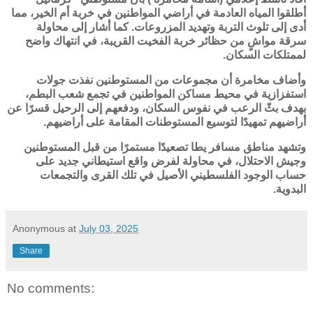
أطلقوا المياه العادمة في أراضي المواطنين في
خربة أم الخير
، مما
أدى إلى تلوث التربة وتهديد المزروعات. كما أشار إلى محاولة
سرقة مواشٍ من
حظائر خربة الفخيت
القريبة، في انتهاك واضح
لممتلكات السكان.
وأضاف مخامرة أن مجموعات من المستوطنين نفذت جولات
استفزازية في محيط مساكن المواطنين في
تجمع شعب البطم
،
بهدف بثّ الرعب في نفوس السكان، ودفعهم إلى الرحيل قسرًا عن
أراضيهم تمهيدًا لتوسيع المستوطنات المقامة على أراضيهم.
وتشهد مناطق
مسافر يطا
تصعيدًا مستمرًا من قبل المستوطنين
وجيش الاحتلال، في محاولة لفرض واقع استيطاني جديد على
حساب الوجود الفلسطيني الأصيل في تلك القرى والتجمعات
البدوية.
Anonymous
at
July 03, 2025
Share
No comments: