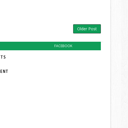
Older Post
FACEBOOK
TS:
MENT