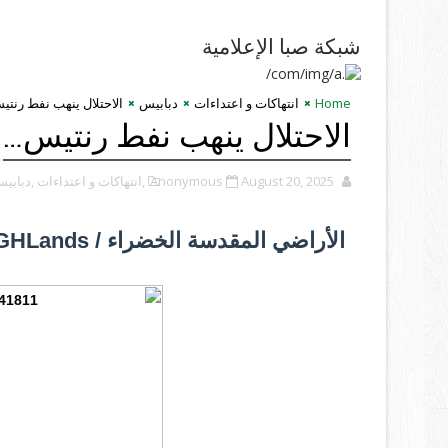
شبكة صبا الإعلامية
Home
انتهاكات و اعتداءات
دبابيس
الاحتلال ينهب نفط رنت
الاحتلال ينهب نفط رنتيس…
August 20, 2025
Anonymous
,انتهاكات و اعتداءات
,دبابي
الأراضي المقدسة الخضراء / GHLands