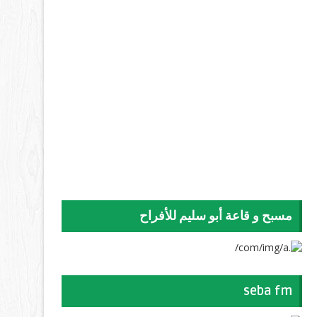
مسبح و قاعة أبو سليم للأفراح
seba fm