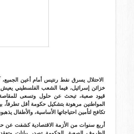
الاحتلال يسرق نفط رنتيس أمام أعين الجميع، آلا
خزائن إسرائيل، فيما الشعب الفلسطيني يعيش ض
قيود صعبة، تبحث عن حلول وتسعى للمقاصة، ل
المواطنين مرهونة بتشكيل حكومة أقل تطرفاً، بين
تكافح لتأمين احتياجاتها الأساسية، والأطفال يذهب
أربع سنوات من الأزمة الاقتصادية كشفت عن حج
الظروف الصعبة. الحكومة تصدر بيانات وتعقد