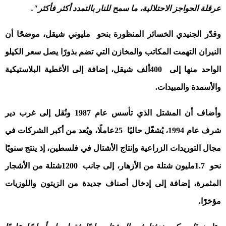
عرقلة الحواجز الاحتلالية، ما سمح للنار بالتمدد أكثر فأكثر
"
.
وقدّر الجنيدي الخسائر المنظورة بنحو
مليوني شيقل
، موضحًا أن
النيران التهمت المكاتب والمخازن التي تضم بذورًا يصل سعر الكيلو
الواحد منها إلى
400
ألف شيقل
، إضافة إلى الأغطية البلاستيكية
والأسمدة والمبيدات
.
وأضاف أن المشتل الذي تأسس عام 1987 ونُقل إلى غرب دير
شرف عام 1994، يُشغّل حاليًا
25
عاملًا
، ويُعد من أكبر الشركات في
مجال التوريدات الزراعية وإنتاج الأشتال في فلسطين، إذ ينتج سنويًا
نحو
1.7
مليون شتلة
من الأزهار، إلى جانب
1200
شتلة
من الأشجار
المثمرة، إضافة إلى إدخال أصناف جديدة من الزيتون واللوزيات
مؤخرًا
.