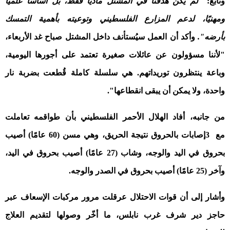
وتابع:
"
لم يكن هدفنا في المشتل ماديًا فقط، بل أساسًا علميًا
ومهنيًا، لدعم المزارع الفلسطيني وتوعيته بأهمية التمسك
بأرضه
"
.
وأكد أن العمل سيُستأنف داخل المشتل صباح غد الأربعاء،
"لأننا مسؤولون عن عائلات صغيرة تعتمد على أجورها اليومية،
وباعة ينتظرون توريداتهم. هي سلسلة كاملة قُطعت بضربة نار
واحدة، ولا يمكن أن يبقى انقطاعها
"
.
من جانبه، أفاد الهلال الأحمر الفلسطيني بأن طواقمه تعاملت
مع
3
إصابات بالحروق
نتيجة الحريق، وهي مسن (60 عامًا) أصيب
بحروق في اليد والوجه، وشاب (27 عامًا) أصيب بحروق في اليد،
وآخر (25 عامًا) أصيب بحروق في الصدر والوجه
.
وأشار إلى أن قوات الاحتلال عرقلت مرور مركبات الإسعاف عبر
حاجز دير شرف غرب نابلس، ما أخّر وصولها لتقديم العلاج