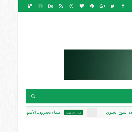
حيوي
علماء يحذرون: الأسوأ لم يأتِ بعد.. «إل نينيو» قد يجعل 2026 العام الأكثر حرارة في 
منوعات بيئية