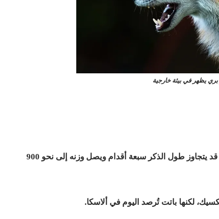
بري يظهر في بيئة خارجية
تُعدّ أسود البحر من الثدييات البحرية الضخمة، إذ قد يتجاوز طول الذكر سبعة أقدام ويصل وزنه إلى نحو 900
يك، لكنها باتت تُرصد اليوم في ألاسكا.