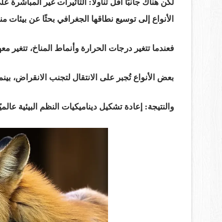
لكن هناك جانبًا أقل تناولًا: التأثيرات غير المباشرة عل
الأنواع إلى توسيع نطاقها الجغرافي بحثًا عن بيئات منا
فعندما تتغير درجات الحرارة وأنماط المناخ، تتغير مع
بعض الأنواع تُجبر على الانتقال لتجنب الانقراض، بي
والنتيجة: إعادة تشكيل ديناميكيات النظم البيئية عالميًا