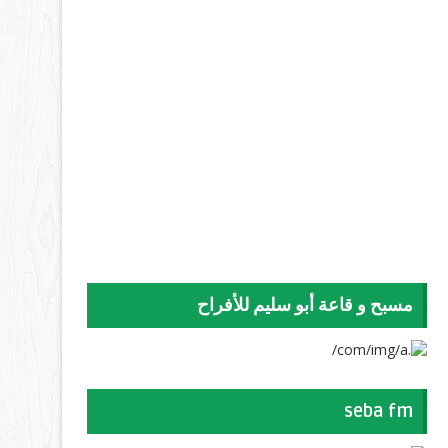
مسبح و قاعة أبو سليم للأفراح
seba fm