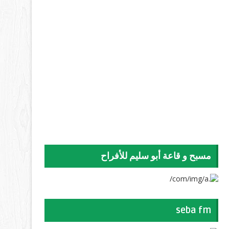
مسبح و قاعة أبو سليم للأفراح
seba fm