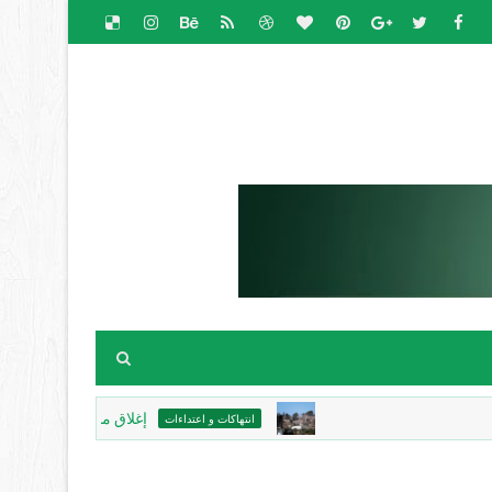
إغلاق مداخل واقتلاع أشجار.. تصعي
انتهاكات و اعتداءات