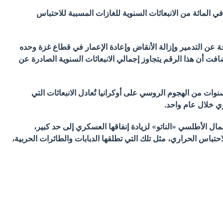
شارت إلى أن القطاع العسكري مسؤول عن نحو 5.5 في المائة من الانبعاثات السنوية للغازات المسببة للاحتباس
جة عن التدمير وإزالة الأنقاض وإعادة الإعمار في قطاع غزة وحده
ون. وأضافت أن هذا الرقم يتجاوز إجمالي الانبعاثات السنوية الصادرة عن
سنوات من الهجوم الروسي على أوكرانيا تُعادل الانبعاثات التي
ال الأطلسي «الناتو» لزيادة إنفاقها العسكري إلى حد كبير،
حتباس الحراري، مثل تلك التي تطلقها الدبابات والطائرات الحربية،