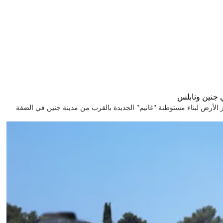
 جنين ونابلس
GHL جرافات إسرائيلية تجهز الأرض لبناء مستوطنة "غانيم" الجديدة بالقرب من مدينة جنين في الضفة