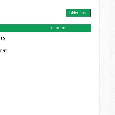
Older Post
FACEBOOK
TS:
MENT