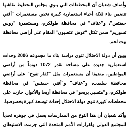
وأضاف شعبان أن المخططات التي ينوي
مجلس التخطيط
نقاشها
تتضمن بناء ثلاثة أحياء استعمارية كبيرة تخص مستعمرات "أفني
حيفتس"، و"عناف" في محافظة طولكرم، ومستعمرة "روس
تسوريم" ضمن تكتل "غوش عتصيون" المقام على أراضي محافظة
بيت لحم.
وبين أن دولة الاحتلال تنوي دراسة بناء ما مجموعه 2006 وحدات
استعمارية جديدة على مساحة تقدر 1072 دونماً من أراضي
المواطنين، مضيفا أن مستعمرات مثل "كفار تفوح" على أراضي
محافظة سلفيت، و"عناف" و"أفني حيفتس" في محافظة
طولكرم، و"متسبي يريحو" في محافظة أريحا والأغوار، حازت على
مخططات كبيرة تنوي دولة الاحتلال إحداث توسعة كبيرة بخصوصها.
وأكد شعبان أن هذا النوع من الممارسات يحمل في جوهره تحدياً
للمجتمع الدولي ولقرارات الأمم المتحدة التي جرمت الاستيطان