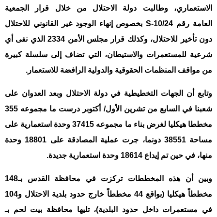
الاستعماري، وطالبت دولة الاحتلال من خلال قرار الجمعية
العامة رقم 10/24-
S
بخصوص إنهاء الوجود غير القانوني للاحتلال
دون تأخير للاحتلال، وكذلك قرار مجلس الأمن 2334 الذي نفى أي
شرعية للمستعمرات والاستيطان، التي تضاف إلى سلسلة كبيرة
من مواقف المنظمات الحقوقية والدولية الرافضة للاستعمار.
وتابع أن الجهات التخطيطية في دولة الاحتلال وبعد العدوان على
شعبنا في السابع من تشرين الأول/ أكتوبر درست ما مجموعه 355
مخططا هيكليا لغرض بناء ما مجموعه 37415 وحدة استعمارية على
مساحة 38551 دونما، جرت عملية المصادقة على 18801 وحدة
منها، في حين تم إيداع 18614 وحدة استعمارية جديدة
.
وبين أن هذه المخططات تركزت في محافظة القدس بـ148
مخططاً هيكليا (بواقع 44 مخططاً خارج حدود بلدية الاحتلال و104
في مستعمرات داخل حدود البلدية)، تليها محافظة بيت لحم بـ