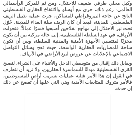
وكيل محلي طرفي ضعيف للاحتلال، ومن ثم للمركز الرأسمالي
العالمي- رغم ذلك، جرى مع أوسلو والانتفاخ العقاري الفلسطيني
الناتج عن حاجة البيروقراطي للمساكن، جرت عملية تذييل الريف
الفلسطيني للمدينة، فبعد أن كان الريف سلة الغذاء للمدينة، حُوّل
تحت نير الاحتلال إلى مهاجع لفلاحين أصبحوا قسرًا عمالاً؛ فتحولت
الأرياف، في عهد السلطة الفلسطينية، إلى حالة مركبة بين أن تكون
مخزنًا لمنتسبي الأجهزة الأمنية والمدنية للسلطة، وبين أن تكون
ساحة للمضاربات العقارية الواسعة، حيث تعج وسائل التواصل
الاجتماعي بالإعلانات عن عروض لبيع الأراضي في الأرياف.
ويقابل ذلك إقبال من متوسطي الدخل والأغنياء على الشراء، لتصبح
القرى الفلسطينية ميدانًا للسماسرة العقاريين، ولا نريد أن نتطرف
في القول إن هذا الأمر شابه عمليات تسريب أراضٍ للمستوطنين،
فالأمر متروك للمتابعات الأمنية وهي التي عليها أن تفصح عن ذلك
إن حدث.