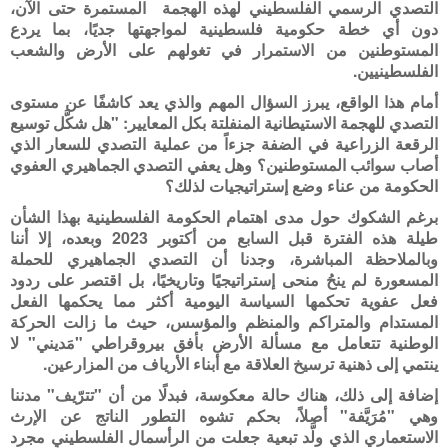
التصدي الرسمي الفلسطيني لهذه الهجمة المستمرة حتى الآن،
دون أي خطة حكومية فلسطينية لمواجهتها جديًا، بما يردع
المستوطنين من الاستمرار في تغولهم على الأرض والشعب
الفلسطينيين.
أمام هذا الواقع، يبرز السؤال المهم والذي يعد كاشفًا عن مستوى
التصدي للهجمة الاستيطانية المنفلتة بكل المعايير: "هل شكَّل توسيع
الرقعة الزراعية في الضفة جزءاً من عملية التصدي للسعار الذي
أصاب سوائب المستوطنين؟ وهل يعفي التصدي الجماهيري العفوي
الحكومة من عناء وضع إستراتيجيات لذلك؟
برغم الشكوك حول مدى اهتمام الحكومة الفلسطينية بهذا الشأن
طيلة هذه الفترة قبل السابع من أكتوبر 2023 وبعده، إلا أننا
وبالملاحظة المباشرة، وجدنا أن التصدي الجماهيري للحملة
المسعورة لم ينحُ منحى إستراتيجيًا وتاريخيًا، بل اقتصر على ردود
فعل عفوية تحكمها السياسة اليومية أكثر مما يحكمها الفعل
المستدام والمتراكم والمنظم والمؤسس، حيث ما زالت الحركة
الوطنية تتعامل مع مسألة الأرض بأفق بيروقراطي "مَديني" لا
ينتمي إلى ذهنية ترسيخ العلاقة مع أبناء الأرياف من المزارعين.
إضافة إلى ذلك، هناك حالة معكوسة، فبدلًا من أن "تترّيف" مدننا
وهي "مُرَيَّفة" أصلاً، بحكم تشوه التطور الناتج عن الإرث
الاستعماري الذي ولَّد تبعية جعلت من الرأسمال الفلسطيني مجرد