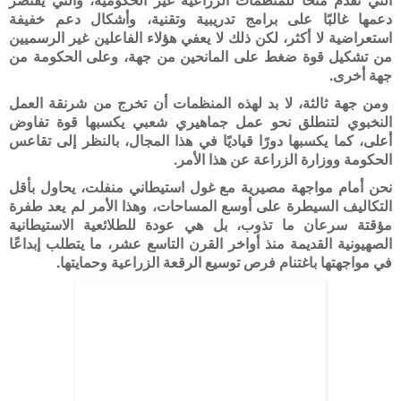
دعمها غالبًا على برامج تدريبية وتقنية، وأشكال دعم خفيفة
استعراضية لا أكثر، لكن ذلك لا يعفي هؤلاء الفاعلين غير الرسميين
من تشكيل قوة ضغط على المانحين من جهة، وعلى الحكومة من
جهة أخرى.
ومن جهة ثالثة، لا بد لهذه المنظمات أن تخرج من شرنقة العمل
النخبوي لتنطلق نحو عمل جماهيري شعبي يكسبها قوة تفاوض
أعلى، كما يكسبها دورًا قياديًا في هذا المجال، بالنظر إلى تقاعس
الحكومة ووزارة الزراعة عن هذا الأمر.
نحن أمام مواجهة مصيرية مع غول استيطاني منفلت، يحاول بأقل
التكاليف السيطرة على أوسع المساحات، وهذا الأمر لم يعد طفرة
مؤقتة سرعان ما تذوب، بل هي عودة للطلائعية الاستيطانية
الصهيونية القديمة منذ أواخر القرن التاسع عشر، ما يتطلب إبداعًا
في مواجهتها باغتنام فرص توسيع الرقعة الزراعية وحمايتها.