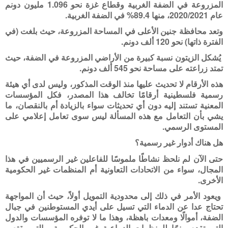
المزروعة في الضفة الغربية وقطاع غزة نحو 1.096 مليون دونم
عام 2020/2021، منها 89.4% في الضفة الغربية.
وتعد محافظة جنين الأعلى في المساحة المزروعة، حيث بلغت (في
الفترة ذاتها) نحو 120 ألف دونم.
يُشكل الزيتون نسبة كبيرة من الأراضي المزروعة في الضفة، حيث
تمتد زراعته على مساحة نحو 545 ألف دونم.
هذه الأرقام لا تحديث عليها منذ الوقت المذكور، وليس لدى أي هيئة
رسمية فلسطينية أرقامًا تخالف هذا المصدر، فكل المؤسسات
المعنية تستند إليه دون أي تحديثات سواء بالزيادة أم بالنقصان، ما
يشي بأن التعامل مع هذه المسألة ليس سوى تعامل إعلامي على
المستوى الرسمي.
هل هناك أدوار غير رسمية؟
حتى الآن لم نلحظ نشاطًا ملموسًا للفاعلين غير الرسميين في هذا
المجال، سواء من الاتحادات التعاونية أم المنظمات غير الحكومية
الأخرى.
ويعود الأمر في ذلك إلى محدودية التمويل أولاً، حيث أن المواجهة
تحتاج عدا عن الدماء التي تسيل على أيدي المستوطنين في جبال
الضفة، أموالًا ومعدات باهظة، وهذا ما لا توفره المؤسسات والدول
التي تقدم منحًا للمنظمات الزراعية غير الحكومية، والتي يقتصر