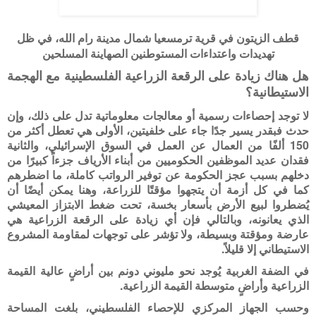
قطف الزيتون في قرية ترمسعيا شمال مدينة رام الله، في ظل
تهديدات واعتداءات المستوطنين الصهاينة المسلحين
هل هناك زيادة على الرقعة الزراعية الفلسطينية مع الهجمة
الاستيطانية؟
لا توجد إحصاءات رسمية أو معالجات معلوماتية تدل على ذلك، وإن
حدث فبقدر يسير جدًا جاء على خلفيتين، الأولى هي تعطل أكثر من
150 ألفًا من العمال عن العمل في السوق الإسرائيلي، والثانية
فقدان عديد الموظفين الحكوميين من أبناء الأرياف جزءاً كبيرًا من
دخلهم بسبب عجز الحكومة عن توفير الرواتب كاملة، ما اضطرهم
كما في كل أزمة أن يتجهوا مؤقتًا للزراعة، وهنا يمكن أيضًا أن
يُضطروا لبيع الأرض بأسعار بخسة، تحت ضغط الابتزاز المعيشي
الذي يعانونه، وبالتالي فإن أي زيادة على الرقعة الزراعية هي
عارضة ومؤقتة وبسيطة، ولا تؤشر على توجهات لمقاومة المشروع
الاستيطاني إلا قليلاً.
في الضفة الغربية يُوجد نحو مليوني دونم بين أراضٍ عالية القيمة
الزراعية وأراضٍ متوسطة القيمة الزراعية.
وحسب الجهاز المركزي للإحصاء الفلسطيني، بلغت المساحة