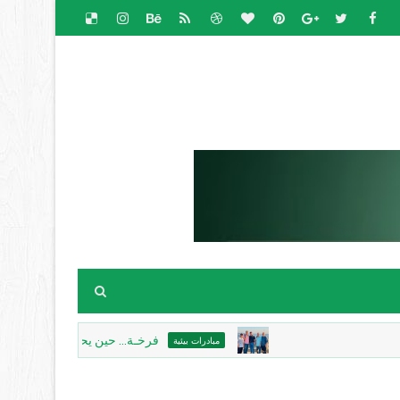
فرخـة... حين يحتضن الحجرُ الذاكرة، ويكتب 
مبادرات بيئية