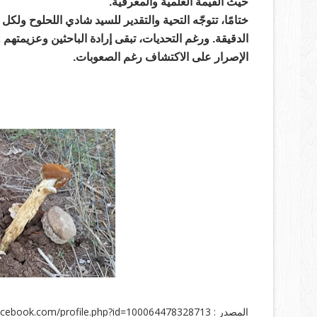
حيث القيمة العلمية والمعرفية.
ختامًا، تتوجّه
التحية والتقدير
للسيد
شادي اللحلوح
ولكل م
الدقيقة. ورغم التحديات، تبقى
إرادة الباحثين وعزيمتهم
و
الإصرار على الاكتشاف رغم الصعوبات
.
المصدر : https://www.facebook.com/profile.php?id=100064478328713