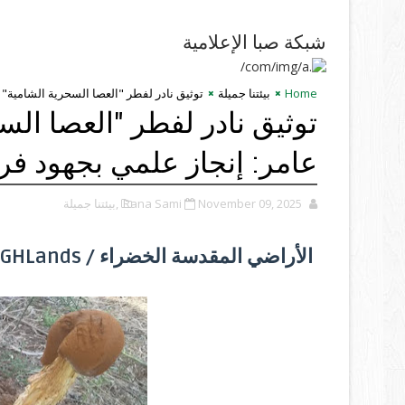
شبكة صبا الإعلامية
Home
بيئتنا جميلة
توثيق نادر لفطر "العصا السحرية الشامية" 
توثيق نادر لفطر "العصا ال
عامر: إنجاز علمي بجهود فر
November 09, 2025
Rana Sami
,بيئتنا جميلة
الأراضي المقدسة الخضراء / GHLands