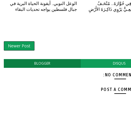
ي حُوَّارَةَ... مُتْحَـفٌ
الوعل النوبي.. أيقونة الحياة البرية في
ِـيٌّ يَرْوِي ذَاكِـرَةَ الأَرْضِ
جبال فلسطين يواجه تحديات البقاء
Newer Post
BLOGGER
DISQUS
NO COMMEN
POST A COM