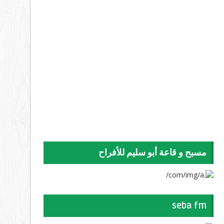
مسبح و قاعة أبو سليم للأفراح
seba fm