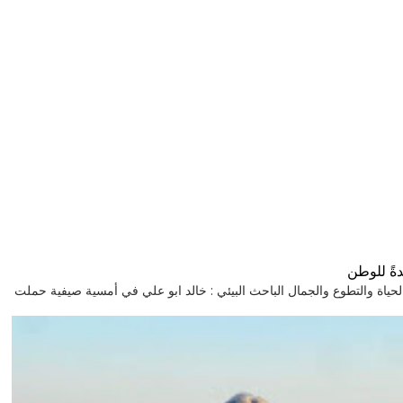
ةً للوطن
GHL رحلة إلى قرية تنبض بالحياة والتطوع والجمال الباحث البيئي : خالد ابو علي في أمسية صيفية حملت