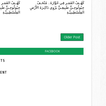
كَهْــفُ القَمَـر فِي حُوَّارَةَ... مُتْحَـفٌ
كَهْــفُ القَمَـر فِ
جِيُولُوجِـيٌّ طَبِيعِـيٌّ يَرْوِي ذَاكِـرَةَ الأَرْضِ
جِيُولُوجِـيٌّ طَبِيع
الفِلَسْطِينِيَّـةِ
الفِلَسْطِينِيَّـةِ
Older Post
FACEBOOK
TS:
MENT