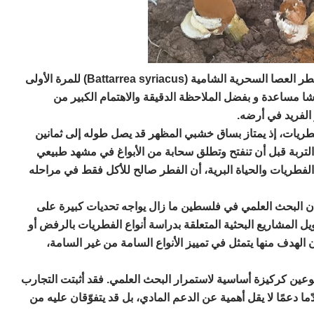
ر العصا السحرية الشامية (Battarrea syriacus)
للمرة الأولى
اشا مساعدة و بفضل الملاحظة الدقيقة والاهتمام الكبير من
 الفريد في أرضه.
فطريات، إذ يمتاز
بساق خشبي المظهر
قد يصل طوله إلى
ثمانين
تربة
قبل أن تنفتح وتطلق
سحابة من الأبواغ
في مشهد طبيعي
الفطريات والحياة البرية، أن الفطر صالح للأكل فقط في
مراحله
أن
البحث العلمي في فلسطين
ما زال يواجه
تحديات كبيرة على
ل المشاريع البحثية المتعلقة بدراسة أنواع الفطريات بالرفض أو
 الهدف منها يتمثل في
تمييز الأنواع السامة من غير السامة
،
طوعين
كركيزة أساسية لاستمرار البحث العلمي. فقد أثبتت التجارب
ما دعمًا لا يقل أهمية عن الدعم المادي، بل قد يتفوّقان عليه من