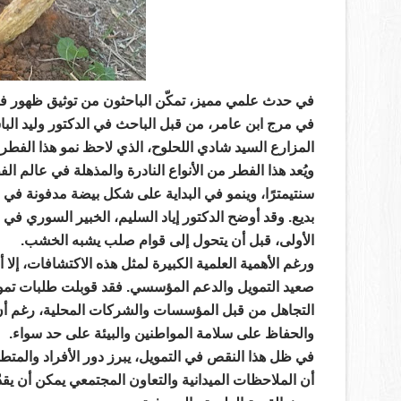
في حدث علمي مميز، تمكّن الباحثون من توثيق ظهور
فط
في
مرج ابن عامر
، من قبل الباحث في الدكتور وليد الب
المزارع
السيد شادي اللحلوح
، الذي لاحظ نمو هذا الفطر
ويُعد هذا الفطر من الأنواع النادرة والمذهلة في عالم ال
سنتيمترًا
، وينمو في البداية على
شكل بيضة مدفونة في ال
بديع. وقد أوضح
الدكتور إياد السليم
، الخبير السوري في 
الأولى
، قبل أن يتحول إلى قوام صلب يشبه الخشب.
ورغم الأهمية العلمية الكبيرة لمثل هذه الاكتشافات، إلا 
صعيد التمويل والدعم المؤسسي
. فقد قوبلت طلبات تموي
التجاهل من قبل المؤسسات والشركات المحلية، رغم أن
والحفاظ على
سلامة المواطنين
والبيئة على حد سواء.
في ظل هذا النقص في التمويل، يبرز
دور الأفراد والمت
أن
الملاحظات الميدانية
و
التعاون المجتمعي
يمكن أن يقدّ