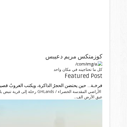
كوزمتكس مريم دعيبس
كل ما تحتاجينه في مكان واحد
Featured Post
فرخـة... حين يحتضن الحجرُ الذاكرة، ويكتب الغروبُ قصيد
الأراضي المقدسة الخضراء / ands
عبق الأرض الف...