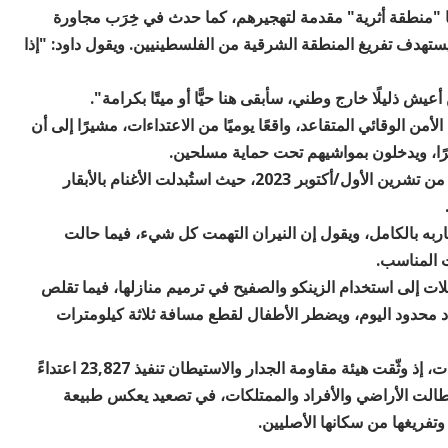
"منطقة أثرية" مقدمة لتهجيرهم، كما حدث في خِرَب مجاورة
هدف تفريغ المنطقة الشرقية من الفلسطينيين. ويقول داود: "إذا
عيش ذليلًا خارج وطني، سأبقى هنا حيًّا أو ميتًا بكرامة".
 الوقائي المتقاعد، واقعًا يوميًا من الاعتداءات، مشيرًا إلى أن
ويؤكد أن الاعتداءات تصاعدت بشكل ملحوظ بعد السابع من تشرين الأول/أكتوبر 2023، حيث استُبدلت الأغنام بالأبقار
به بالكامل، ويقول إن النيران التهمت كل شيء، فيما حالت
 المناسب.
ئلات إلى استخدام الزينكو والصفيح في ترميم منازلها، فيما تقلص
 في الخربة من 14 عائلة عام 2018 إلى عدد محدود اليوم، ويضطر الأطفال لقطع مسافة ثلاثة كيلومترات
وتأتي معاناة خربة المراجم في سياق أوسع من الاعتداءات، إذ وثّقت هيئة مقاومة الجدار والاستيطان تنفيذ 23,827 اعتداءً
بل قوات الاحتلال والمستعمرين خلال عام 2025، طالت الأراضي والأفراد والممتلكات، في تصعيد يعكس طبيعة
فريغها من سكانها الأصليين.