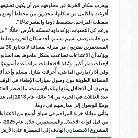
ويعرب سكان الخربة عن مخاوفهم من أن يكون تصنيفها 
أُفرغت بالكامل من سكانها، محذرين من مخطط أوسع يست
سقطت المراجم، ستسقط دوما والمغير تباعًا".
ورغم كل التحديات، يؤكد داود تمسكه بالأرض، قائلًا: "لن أ
من جانبه، يصف نسيم مسلم، أحد سكان الخربة وضابط الأمن
المستعمرين يقتربون من منزله لمسافة لا تتجاوز 30 مترًا، ويدخلون بمواشيهم تحت حماية مسلحين.
لإحداث دمار أكبر، وتُنفذ الاقتحامات مرات عدة أسبوعيًا.
وفي آذار/مارس الماضي، أُحرقت منازل مسلم وأحد أقار
المسافة الطويلة دون وصول سيارات الإطفاء في الوقت
ويضيف أن الاحتلال يمنع البناء بالإسمنت، ما اضطر العا
عدد العائلات
يوميًا للوصول إلى مدارسهم في دوما.
من ق
المشروع الاستعماري الهادف إلى السيطرة على الأرض وت