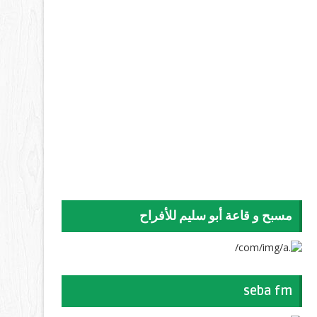
مسبح و قاعة أبو سليم للأفراح
seba fm