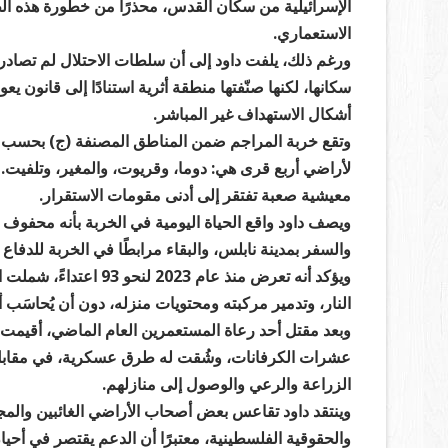
الإسرائيلية من سكان القدس، محذرًا من خطورة هذه ال
الاستعماري.
ورغم ذلك، يلفت داود إلى أن سلطات الاحتلال لم تصادر أ
أشكال الاستهداف غير المباشر.
معيشية صعبة تفتقر إلى أدنى مقومات الاستقرار.
ويصف داود واقع الحياة اليومية في الخربة بأنه محفوف
والسفر بمدينة نابلس، والبقاء مرابطًا في الخربة للدف
ويؤكد أنه تعرض منذ عام
النار، وتدمير مركبته ومحتويات منزله، دون أن يُحاسَب
وبعد مقتل أحد رعاة المستعمرين العام الماضي، أقيمت
عشرات الكرفانات، وشُقت له طرق عسكرية، في مقابل 
الزراعة والرعي والوصول إلى منازلهم.
وينتقد داود تقاعس بعض أصحاب الأراضي الغائبين وال
والحقوقية الفلسطينية، معتبرًا أن الدعم يقتصر في أح