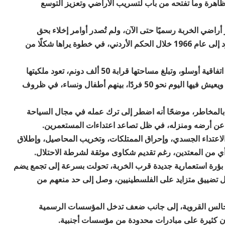
ظاهرة وما تفتحه من باب لتسريب الأراضي وتعزيز التوسع
راضي الخربة رسميًا حتى الآن، ولم تُصدر أوامر إخلاء بحق
سكانها، لكنها صنّفتها منطقة أثرية استنادًا إلى قانون يعود إلى عام 1966 خلال الحكم الأردني، في خطوة يراها شكلًا من
وتقع خربة المراجم ضمن المناطق المصنفة (ج) بحسب اتفاقية أوسلو، وتبلغ مساحتها قرابة 50 ألف دونم، تعود ملكيتها
لأراضي أربع قرى هي: دوما، وقريوت، والمغير، وتلفيت. ويعيش فيها اليوم نحو 50 فردًا، بينهم أطفال ونساء، في ظروف
 بالمخاطر، موضحًا أنه اضطر إلى ترك عمله في مجال السياحة
اع عن أرضه ومنزله، في ظل تصاعد اعتداءات المستعمرين.
 2023 لنحو 93 اعتداءً، شملت الاعتداء الجسدي، وإحراق الممتلكات، وتخريب المحاصيل، وإطلاق
 أي من المعتدين، رغم تقديم شكاوى موثقة لشرطة الاحتلال.
 بؤرة استعمارية جديدة قرب الخربة، تحولت بسرعة إلى تجمع يضم
تضييق متزايد على الفلسطينيين، وصل إلى حد منعهم من
مجالس القروية، إلى جانب ضعف تدخل المؤسسات الرسمية
يان كثيرة على مبادرات محدودة من مؤسسات أجنبية.