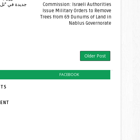
Commission: Israeli Authorities
جديدة في "تل 
Issue Military Orders to Remove
Trees from 69 Dunums of Land in
Nablus Governorate
Older Post
FACEBOOK
TS:
MENT