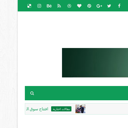
افتتاح سوق الباذنجان البتيري السنوي في 
مقالات اخبارية