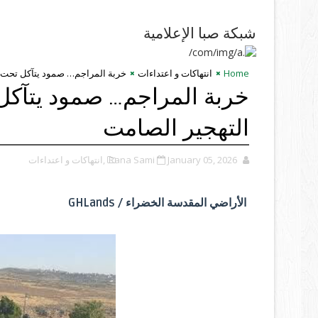
شبكة صبا الإعلامية
Home
انتهاكات و اعتداءات
خربة المراجم… صمود يتآكل تحت ن
خربة المراجم… صمود يتآكل
التهجير الصامت
January 05, 2026
Rana Sami
,انتهاكات و اعتداءات
الأراضي المقدسة الخضراء / GHLands