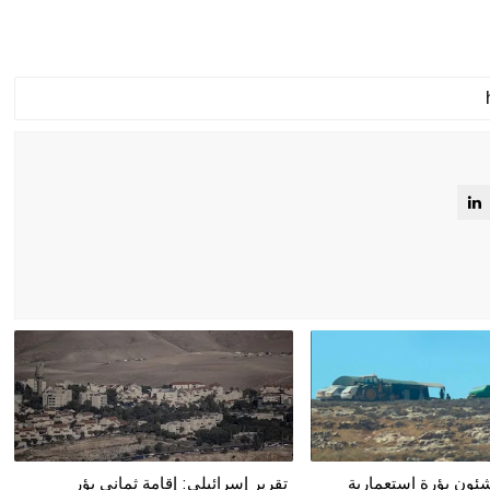
ئون بؤرة استعمارية
تقرير إسرائيلي: إقامة ثماني بؤر