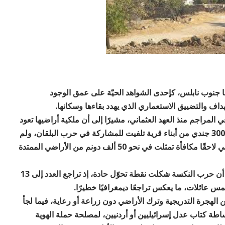
ا جنوب نابلس، كإحدى الشواهد الحيّة على عمق الوجود
ف والتضييق الاستعماري الذي يهدد بقاءها وسكانها.
ي المراجم منذ العهد العثماني، مشيرًا إلى أن ملكية أراضيها تعود
إلى جده أسعد حمد الله عواد. ويروي أن جده أرسل نحو 300 جندي من أبناء قرية تلفيت للمشاركة في حرب البلقان، ولم
يعد منهم أحد، ليمنحه السلطان العثماني عبد الحميد الثاني لاحقًا مكافأة تمثلت في نحو 50 ألف دونم من الأراضي الممتدة
وقبل عام 1967، كانت خربة المراجم تضم 67 منزلًا، إلا أن حرب النكسة شكلت نقطة تحوّل حادة، إذ تراجع العدد إلى 13
مس عائلات، ما يعكس تراجعًا ديمغرافيًا خطيرًا.
لى أن الخربة شهدت منذ عام 1984 حالة من الهجرة التدريجية وترك الأراضي دون زراعة أو رعاية، فيما لجأ
طة كتاب عدل إسرائيليين أو أردنيين، لمصلحة حملة الهوية