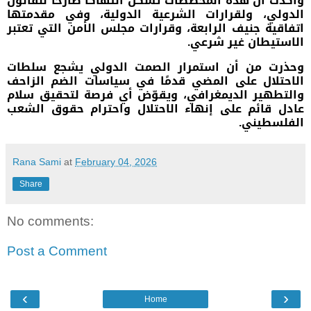
وأكدت أن هذه المخططات تشكل انتهاكًا صارخًا للقانون
الدولي، ولقرارات الشرعية الدولية، وفي مقدمتها
اتفاقية جنيف الرابعة، وقرارات مجلس الأمن التي تعتبر
الاستيطان غير شرعي.
وحذرت من أن استمرار الصمت الدولي يشجع سلطات
الاحتلال على المضي قدمًا في سياسات الضم الزاحف
والتطهير الديمغرافي، ويقوّض أي فرصة لتحقيق سلام
عادل قائم على إنهاء الاحتلال واحترام حقوق الشعب
الفلسطيني.
Rana Sami
at
February 04, 2026
Share
No comments:
Post a Comment
‹
›
Home