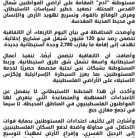
مستوطنة "آدم" المقامة على أراضي المواطنين شمال
القدس المحتلة، تصعيد خطير لسياسات الاستيطان،
وفرض الوقائع بالقوة، وتسريع تهويد الأرض والإنسان
في محيط المدينة المقدسة.
وأوضحت المحافظة في بيان اليوم الاربعاء، أن الاتفاقية
تتضمن رصد نحو 120 مليون شيقل في مشاريع إحلالية،
تهدف إلى إقامة ما يقارب 2,780 وحدة استيطانية جديدة.
وأضافت أن الاتفاقية تتضمن أيضًا، تنفيذ أعمال
استيطانية واسعة تشمل شق طرق استيطانية، وربط
المستوطنة بشبكات بنى تحتية مخصصة حصريًا لخدمة
المستوطنين، بما يعزز السيطرة الإسرائيلية ويُكرّس
الاستيلاء على الأراضي الفلسطينية.
وأكدت أن هذا المخطط الاستيطاني لا ينفصل عن
الاعتداءات الممنهجة والمتصاعدة التي يتعرض لها
المواطنون الفلسطينيون في المناطق المحيطة، لا سيما
في تجمع معازي جبع.
وأشارت إلى تكثيف اعتداءات المستوطنين بحماية قوات
الاحتلال، في محاولة واضحة لدفع السكان الفلسطينيين
إلى الرحيل القسري، وإفراغ الأرض تمهيدًا لتوسيع