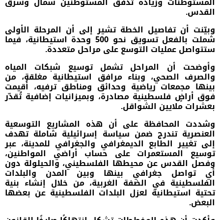
المستوطنات وزيادة تدفق المستوطنين شمال وشرق
القدس.
وبيّنت أن تفاصيل الخطة تشير إلى أن المرحلة الأولى
شملت بالفعل تسويق نحو 500 وحدة استيطانية، فيما
ستتواصل عمليات التوسع على مراحل متعددة.
وأوضحت أن المراحل تشمل توسيع شبكات المياه
والصرف الصحي، وبناء مرافق استيطانية مغلقة، من
بينها مجمعات رياضية وحدائق ومناطق ترفيه، أُقيمت
فوق أراضٍ فلسطينية مصادرة، وبميزانيات إضافية تُقدّر
بعشرات ملايين الشواقل.
وشددت المحافظة على أن هذه المشاريع التوسعية
العنصرية تندرج ضمن سياسة إسرائيلية شاملة تهدف
إلى تغيير الطابع الديمغرافي والجغرافي للمدينة، عبر
توسيع المستعمرات على حساب أراضي المواطنين،
وفصل القدس عن محيطها الفلسطيني، والحيلولة دون
أي تواصل جغرافي بينها وبين المدن والبلدات
الفلسطينية في الضفة الغربية، من خلال إنشاء بنية
تحتية استيطانية لعزل البلدات الفلسطينية عن بعضها
البعض.