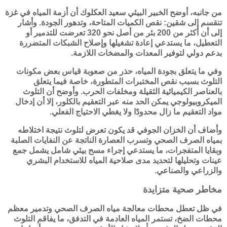
من جانبه، أوضح الخبير البيئي سعيد العكلوك أن أزمة المياه في غزة
تنقسم إلى شقين: نقص الكميات المتاحة، وتدهور الجودة. وأشار
إلى أن أكثر من 200 بئر من أصل نحو 320 تعرضت للتدمير أو
التعطيل، ما يستدعي إعادة تشغيلها وإصلاح الشبكات المتضررة
بدعم دولي لتوفير المعدات والمضخات اللازمة.
وفي ما يتعلق بجودة المياه، حذر من صعوبة قياس بعض مكونات
التلوث بسبب نقص المختبرات المتطورة، خاصة فيما يتعلق
بالعناصر الكيميائية الثقيلة ومخلفات الحرب. وأوضح أن التلوث
الميكروبيولوجي يمكن الحد منه عبر التعقيم بالكلور، إلا أن إدخال
مواد التعقيم ما زال محدودًا ولا يغطي الاحتياج الفعلي.
وأضاف أن الخزان الجوفي قد يكون تعرض لتلوث نتيجة اختلاطه
بمياه الصرف الصحي وتسرب العصارة الناتجة عن النفايات الصلبة
وبقايا المتفجرات، ما يستدعي إجراء مسح بيئي شامل يشمل جمع
عينات وتحليلها لتحديد مدى صلاحية المياه للاستخدام البشري
والزراعي والصناعي.
مخاطر صحية متزايدة
في ظل تعطل محطات معالجة مياه الصرف الصحي وتدمير معظم
محطات الضخ، تستمر المياه العادمة في التدفق، ما يفاقم التلوث