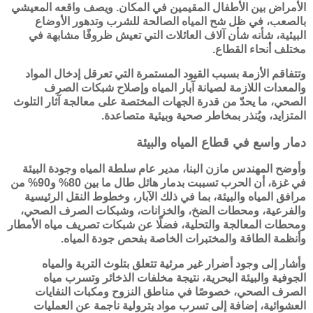
الأمراض بين الأطفال المقيمين في المكان. ويصف واقعه المعيشي
بالصعب، في ظل شح المياه الصالحة للشرب وتدهور الأوضاع
البيئية، شأنه شأن آلاف العائلات التي تعيش ظروفًا مشابهة في
مختلف أنحاء القطاع.
وتتفاقم الأزمة بسبب القيود المستمرة التي تعرقل إدخال المواد
والمعدات اللازمة لصيانة آبار المياه وإصلاح شبكات الصرف
الصحي، ما يحدّ من قدرة الجهات المختصة على معالجة آثار التلوث
المتزايد، ويُنذر بمخاطر صحية وبيئية متصاعدة.
دمار واسع في قطاع المياه والبيئة
وأوضح المهندس مازن البنا، مدير عام سلطة المياه وجودة البيئة
في غزة، أن الحرب تسببت بدمار هائل طال ما بين 80% و90% من
مرافق المياه والبيئة، بما في ذلك الآبار، وخطوط النقل الرئيسية
والفرعية، ومحطات الضخ، والخزانات، وشبكات الصرف الصحي،
ومحطات المعالجة والتحلية، فضلًا عن شبكات تصريف مياه الأمطار
وأنظمة الطاقة والمختبرات الخاصة بفحص جودة المياه.
وأشار إلى وجود أضرار غير مرئية تتعلق بتلوث التربة والمياه
الجوفية والبيئة البحرية، نتيجة مخلفات الذخائر وتسرب مياه
الصرف الصحي، خصوصًا في مناطق النزوح ومكبات النفايات
العشوائية، إضافة إلى تسرب مواد بترولية ناجمة عن العمليات