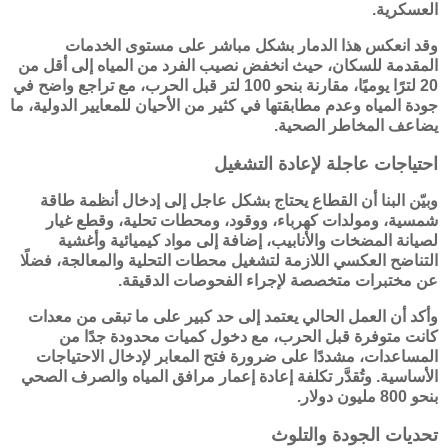
العسكرية.
وقد انعكس هذا الدمار بشكل مباشر على مستوى الخدمات
المقدمة للسكان، حيث انخفض نصيب الفرد من المياه إلى أقل من
20 لترًا يوميًا، مقارنة بنحو 100 لتر قبل الحرب، مع تراجع واضح في
جودة المياه وعدم مطابقتها في كثير من الأحيان للمعايير الدولية، ما
يضاعف المخاطر الصحية.
احتياجات عاجلة لإعادة التشغيل
وبيّن البنا أن القطاع يحتاج بشكل عاجل إلى إدخال أنظمة طاقة
شمسية، ومولدات كهرباء، ووقود، ومحطات تحلية، وقطع غيار
لصيانة المضخات والأنابيب، إضافة إلى مواد كيميائية وأغشية
التناضح العكسي اللازمة لتشغيل محطات التحلية والمعالجة، فضلًا
عن مختبرات متخصصة لإجراء الفحوصات الدقيقة.
وأكد أن العمل الحالي يعتمد إلى حد كبير على ما تبقى من معدات
كانت متوفرة قبل الحرب، مع دخول كميات محدودة جدًا من
المساعدات، مشددًا على ضرورة فتح المعابر لإدخال الاحتياجات
الأساسية. وتُقدَّر تكلفة إعادة إعمار مرافق المياه والصرف الصحي
بنحو 800 مليون دولار.
تحديات الجودة والتلوث