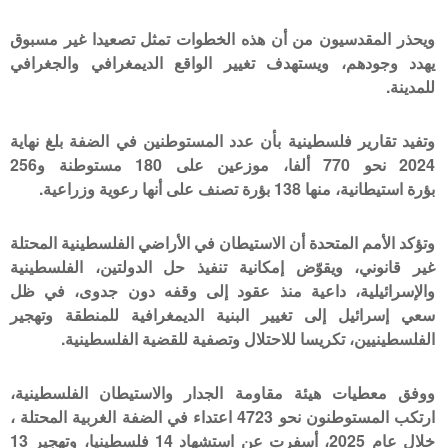
ويحذر المقدسيون من أن هذه الخطوات تمثل تصعيدا غير مسبوق
يهدد وجودهم، ويستهدف تغيير الواقع الديمغرافي والجغرافي
للمدينة.
وتفيد تقارير فلسطينية بأن عدد المستوطنين في الضفة بلغ نهاية
2024 نحو 770 ألفا، موزعين على 180 مستوطنة و256
بؤرة استيطانية، منها 138 بؤرة تصنف على أنها رعوية وزراعية.
وتؤكد الأمم المتحدة أن الاستيطان في الأراضي الفلسطينية المحتلة
غير قانوني، ويقوّض إمكانية تنفيذ حل الدولتين، الفلسطينية
والإسرائيلية، داعية منذ عقود إلى وقفه دون جدوى، في ظل
سعي إسرائيل إلى تغيير البنية الديمغرافية للمنطقة وتهجير
الفلسطينيين، تكريسا للاحتلال وتصفية للقضية الفلسطينية.
ووفق معطيات هيئة مقاومة الجدار والاستيطان الفلسطينية،
ارتكب المستوطنون نحو 4723 اعتداء في الضفة الغربية المحتلة ،
خلال عام 2025، أسفرت عن استشهاد 14 فلسطينيا، وتهجير 13