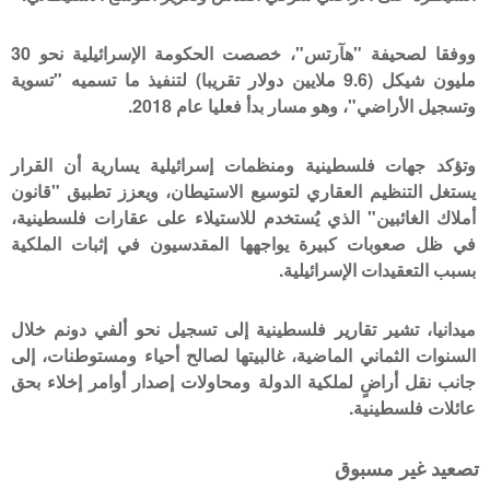
ووفقا لصحيفة "هآرتس"، خصصت الحكومة الإسرائيلية نحو 30
مليون شيكل (9.6 ملايين دولار تقريبا) لتنفيذ ما تسميه "تسوية
وتسجيل الأراضي"، وهو مسار بدأ فعليا عام 2018.
وتؤكد جهات فلسطينية ومنظمات إسرائيلية يسارية أن القرار
يستغل التنظيم العقاري لتوسيع الاستيطان، ويعزز تطبيق "قانون
أملاك الغائبين" الذي يُستخدم للاستيلاء على عقارات فلسطينية،
في ظل صعوبات كبيرة يواجهها المقدسيون في إثبات الملكية
بسبب التعقيدات الإسرائيلية.
ميدانيا، تشير تقارير فلسطينية إلى تسجيل نحو ألفي دونم خلال
السنوات الثماني الماضية، غالبيتها لصالح أحياء ومستوطنات، إلى
جانب نقل أراضٍ لملكية الدولة ومحاولات إصدار أوامر إخلاء بحق
عائلات فلسطينية.
تصعيد غير مسبوق