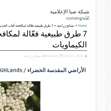
شبكة صبا الإعلامية
Home
نصائح زراعية
7 طرق طبيعية فعّالة لمكافحة آفات الحديقة دون استخدام الكيماويات
7 طرق طبيعية فعّالة لمكاف
الكيماويات
June 01, 2026
Rana Sami
,نصائح زراعية
الأراضي المقدسة الخضراء / GHLands