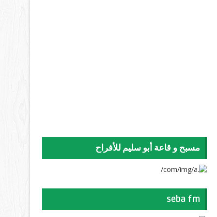
مسبح و قاعة أبو سليم للأفراح
seba fm