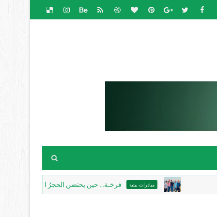
فرخـة... حين يحتضن الحجرُ الذاكرة، ويكتب الغروبُ قصي
مبادرات بيئية