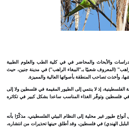
لدراسات والأبحاث والمحاضر في في كلية الطب والعلوم الطبية
لراهب" (المعروف شعبيًا بـ"الببغاء الراهب") في مدينة جنين، حيث
شها، وأخذت تصاحب المنطقة بأصواتها العالية والمميزة
.
بيعة الفلسطينية، إذ لا ينتمي إلى الطيور المقيمة في فلسطين ولا إلى
خ في فلسطين وتوفّر الغذاء المناسب ساعدا بشكل كبير في تكاثره
واع طيور غير محلية إلى النظام البيئي الفلسطيني، مذكّرًا بأنه
ا الشائع" (البلبل الهندي) في فلسطين، وقد أطلق حينها تحذيرات من انتشاره،