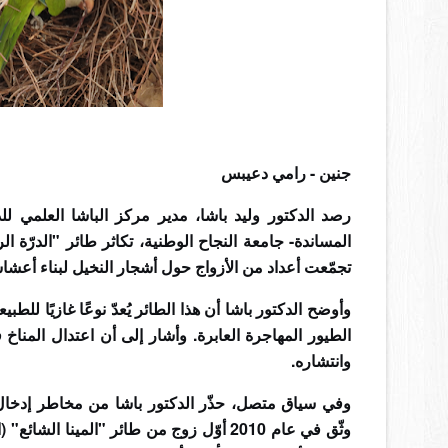
جنين - رامي دعيبس
رصد الدكتور وليد باشا، مدير مركز الباشا العلمي ل
المساندة- جامعة النجاح الوطنية، تكاثر طائر "الدرّة ا
تجمّعت أعداد من الأزواج حول أشجار النخيل لبناء أعشا
وأوضح الدكتور باشا أن هذا الطائر يُعدّ نوعًا غازيًا للط
الطيور المهاجرة العابرة. وأشار إلى أن اعتدال المنا
وانتشاره
.
وفي سياق متصل، حذّر الدكتور باشا من مخاطر إدخال أن
وثّق في عام 2010 أوّل زوج من طائر "المين