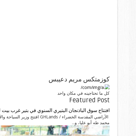
كوزمتكس مريم دعيبس
كل ما تحتاجينه في مكان واحد
Featured Post
افتتاح سوق الباذنجان البتيري السنوي في بتير غرب بيت 
الأراضي المقدسة الخضراء / ands
محمد طه أبو عليا، و...