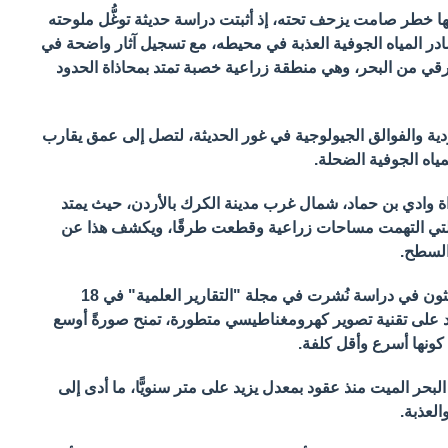
يها خطر صامت يزحف تحته، إذ أثبتت دراسة حديثة توغُّل ملوحته
در المياه الجوفية العذبة في محيطه، مع تسجيل آثار واضحة في
رقي من البحر، وهي منطقة زراعية خصبة تمتد بمحاذاة الحدود
دية والفوالق الجيولوجية في غور الحديثة، لتصل إلى عمق يقارب
ة وادي بن حماد، شمال غرب مدينة الكرك بالأردن، حيث يمتد
 التي التهمت مساحات زراعية وقطعت طرقًا، ويكشف هذا عن
السطح.
ويُعد هذا أول توثيق دقيق لمسارات التسرب، قدمه الباحثون في دراسة نُشرت في مجلة "التقارير العلمية" في 18
د على تقنية تصوير كهرومغناطيسي متطورة، تمنح صورةً أوسع
كونها أسرع وأقل كلفة.
بحر الميت منذ عقود بمعدل يزيد على متر سنويًّا، ما أدى إلى
العذبة.