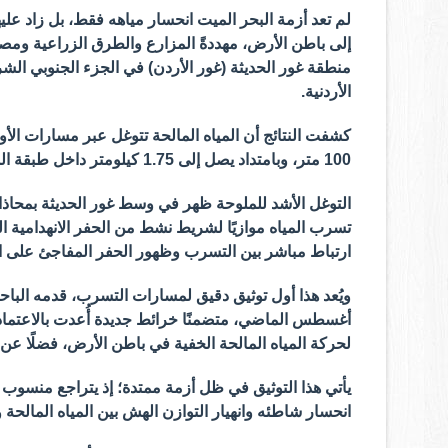
لم تعد أزمة البحر الميت انحسار مياهه فقط، بل زاد عل
إلى باطن الأرض، مهددةً المزارع والطرق الزراعية ومصا
منطقة غور الحديثة (غور الأردن) في الجزء الجنوبي الش
الأردنية.
كشفت النتائج أن المياه المالحة تتوغل عبر مسارات الأو
100 متر، وبامتداد يصل إلى 1.75 كيلومتر داخل طبقة المياه الجوفية الضحلة.
التوغل الأشد للملوحة ظهر في وسط غور الحديثة بمحاذا
تسرب المياه موازيًا لشريط نشط من الحفر الانهدامية
ارتباط مباشر بين التسرب وظهور الحفر المفاجئ على 
أغسطس الماضي، متضمنًا خرائط جديدة أُعدت بالاعتما
لحركة المياه المالحة الخفية في باطن الأرض، فضلًا عن 
يأتي هذا التوثيق في ظل أزمة ممتدة؛ إذ يتراجع منسوب ال
انحسار شاطئه وانهيار التوازن الهش بين المياه المالحة و