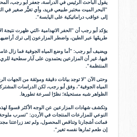
يقول الباحث الرئيس في الدراسة، جعفر أبو رجب، المحا
”البحر الميت مختبر طبيعي فريد، وأي تغيُّر صغير في الت
إلى عواقب دراماتيكية على اليابسة“.
يؤكد أبو رجب أن ”الحفر الانهدامية -التي ظهرت نتيجة ال
طريقَها عبر الطين، واضطر المزارعون إلى ترك أراضيهم
ويضيف أبو رجب: ”أما وضع المياه الجوفية فما زال غامضً
فيها، غير أن المزارعين يعتمدون على آبار سطحية للري
المنتظمة“.
وحتى الآن ”لا توجد بيانات دقيقة وموثقة من الجهات الر
المياه الجوفية“، وفق أبو رجب، لكن الدراسات المشت
الظواهر شبه مستحيلة؛ نظرًا لسرعة تطورها.
وتكشف شهادات المزارعين عن الوجه الأكثر قسوةً لهذه 
النوعي للمزارعات المنتجات في الأردن: ”تسرب ملوحة الب
فماتت أشجارنا وتناقص المحصول، ولم تعد زراعتنا مجدي
إن طعم ثمارها نفسه تغير“.