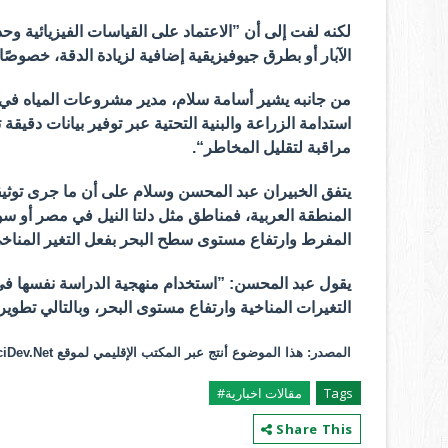
لكنه لفت إلى أن ”الاعتماد على القياسات الفيزيائية وحد
الآبار أو بطرق جيوفيزيقية إضافية لزيادة الدقة، خصوصًا 
من جانبه يشير أسامة سلام، مدير مشروعات المياه في هي
استدامة الزراعة والبنية التحتية عبر توفير بيانات دقيقة 
مراقبة لتقليل المخاطر“.
يتفق الخبيران عبد المحسن وسلام على أن ما جرى توثي
المنطقة العربية، فمناطق مثل دلتا النيل في مصر أو س
المفرط وارتفاع مستوى سطح البحر بفعل التغير المناخي
يقول عبد المحسن: ”استخدام منهجية الدراسة نفسها ف
التغيرات المناخية وارتفاع مستوى البحر، وبالتالي تطوير
المصدر: هذا الموضوع أنتج عبر المكتب الإقليمي لموقع
ciDev.Net
Tags
مقالات اخبارية#
Share This