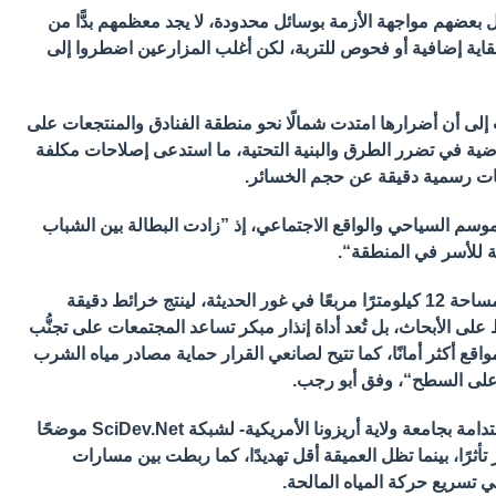
 بعضهم مواجهة الأزمة بوسائل محدودة، لا يجد معظمهم بدًّا من
قاية إضافية أو فحوص للتربة، لكن أغلب المزارعين اضطروا إلى
 إلى أن أضرارها امتدت شمالًا نحو منطقة الفنادق والمنتجعات على
ضية في تضرر الطرق والبنية التحتية، ما استدعى إصلاحات مكلفة
ات رسمية دقيقة عن حجم الخسائر.
وسم السياحي والواقع الاجتماعي، إذ ”زادت البطالة بين الشباب
ة للأسر في المنطقة“.
نفذ الفريق البحثي للدراسة نحو 195 قياسًا ميدانيًّا على مساحة 12 كيلومترًا مربعًا في غور الحديثة، لينتج خرائط دقيقة
لى الأبحاث، بل تُعد أداة إنذار مبكر تساعد المجتمعات على تجنُّب
قع أكثر أمانًا، كما تتيح لصانعي القرار حماية مصادر مياه الشرب
ة على السطح“، وفق أبو رجب.
مة بجامعة ولاية أريزونا الأمريكية- لشبكة
SciDev.Net
موضحًا
أثرًا، بينما تظل العميقة أقل تهديدًا، كما ربطت بين مسارات
ي تسريع حركة المياه المالحة.