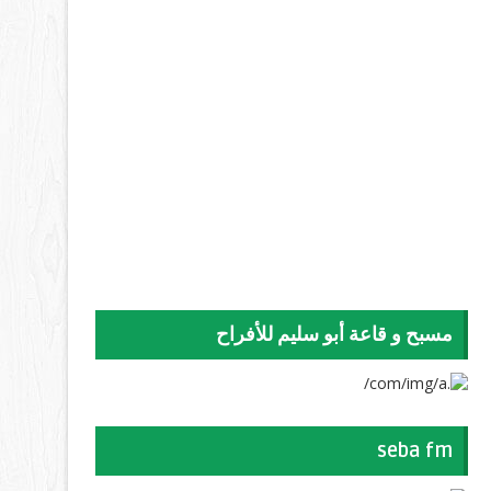
مسبح و قاعة أبو سليم للأفراح
seba fm