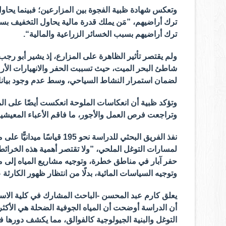
وتعكس شهادة ظبية الفجوة بين المزارعين؛ فبينما يحاول
ترك أراضيهم، ”مَن يملك قدرة مالية يحاول التخفيف بس
ترك أراضيهم بسبب الخسائر الزراعية والمالية“.
ولم يقتصر تأثير الظاهرة على المزارع، إذ يشير أبو رجب
شاطئ البحر الميت، حيث تسببت الحفر والانهيارات الأر
لضمان استمرار النشاط السياحي، وسط عدم وجود بيان
وتؤكد ظبية أن انعكاسات الملوحة انعكست أيضًا على الم
وتراجعت فرص العمل والأجور، ما فاقم الأعباء المعيشي
لمسارات التوغل الملحي، ”ولا تقتصر أهمية هذه الخرائط ع
حفر آبار في مناطق خطرة، وتوجيه مشاريع المياه إلى موا
وتوجيه السياسات المائية، بدلًا من انتظار ظهور الكارث
يعلق كارم عبد المحسن -الباحث المشارك في كلية الاستدا
أن الدراسة أوضحت أن المياه الجوفية الضحلة هي الأكثر ت
التوغل والبنية الجيولوجية كالفوالق، مما يكشف دورها ف