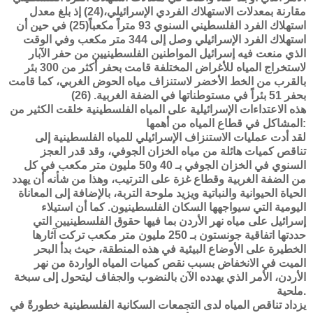
مقارنة بمعدلات الاستهلاك الفردي الإسرائيلي،(24) إذ بلغ معدل
استهلاك الفرد الفلسطيني السنوي 93 متراً مكعباً(25) في حين أن
استهلاك الفرد الإسرائيلي وصل إلى 344 متر مكعب وفي الوقت
الذي منعت فيه إسرائيل المواطنين الفلسطينيين من حفر الآبار
لاستخراج المياه للأغراض المختلفة قامت بحفر أكثر من 300 بئر
بالقرب من الخط الأخضر لاستنزاف مياه الحوض الغربي، كما قامت
بحفر 51 بئراً في مستوطناتها في الضفة الغربية. (26)
هذه الاعتداءات الإسرائيلية على المياه الفلسطينية خلقت الكثير من
المشاكل في قطاع المياه من أهمها:
لقد أدت عمليات الاستنزاف الإسرائيلي للمياه الفلسطينية إلى
تناقص كميات هائلة من مياه الخزان الجوفي، وقد قدر العجز
السنوي في الخزان الجوفي بـ 40 و50 مليون متر مكعب في كل
من الضفة الغربية وقطاع غزة على الترتيب، وهذا من شأنه أن يهدد
الحياة الحيوانية والنباتية ويزيد ملوحة التربة، بالإضافة إلى المعاناة
اليومية التي سيواجهها السكان الفلسطينيون. كما أن استيلاء
إسرائيل على مياه نهر الأردن بما فيها حقوق الفلسطينيين التي
حددتها اتفاقية جونستون بـ 250 مليون متر مكعب تركت آثارها
الخطيرة على الأوضاع البيئية في هذه المنطقة، حيث بدأ البحر
الميت في الانخفاض بسبب نقص كميات المياه الواردة من نهر
الأردن، الأمر الذي يهدده الآن بالنضوب والجفاف ليتحول إلى سبخة
ملحية.
يزداد تناقص المياه لدى التجمعات السكانية الفلسطينية خطورةً في