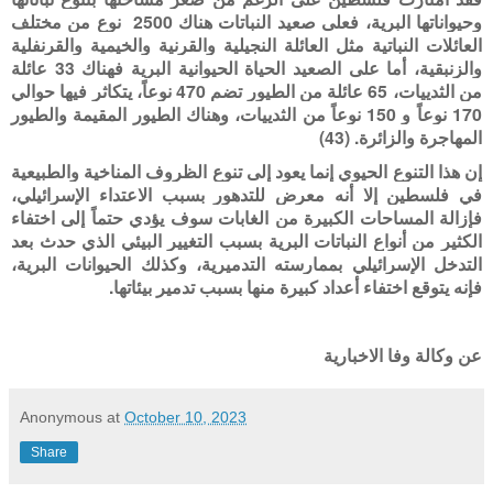
وحيواناتها البرية، فعلى صعيد النباتات هناك 2500 نوع من مختلف
العائلات النباتية مثل العائلة النجيلية والقرنية والخيمية والقرنفلية
والزنبقية، أما على الصعيد الحياة الحيوانية البرية فهناك 33 عائلة
من الثدييات، 65 عائلة من الطيور تضم 470 نوعاً، يتكاثر فيها حوالي
170 نوعاً و 150 نوعاً من الثدييات، وهناك الطيور المقيمة والطيور
المهاجرة والزائرة. (43)
إن هذا التنوع الحيوي إنما يعود إلى تنوع الظروف المناخية والطبيعية
في فلسطين إلا أنه معرض للتدهور بسبب الاعتداء الإسرائيلي،
فإزالة المساحات الكبيرة من الغابات سوف يؤدي حتماً إلى اختفاء
الكثير من أنواع النباتات البرية بسبب التغيير البيئي الذي حدث بعد
التدخل الإسرائيلي بممارسته التدميرية، وكذلك الحيوانات البرية،
فإنه يتوقع اختفاء أعداد كبيرة منها بسبب تدمير بيئاتها.
عن وكالة وفا الاخبارية
Anonymous
at
October 10, 2023
Share