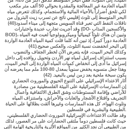
الميت، إلى التلوث، ففي البحر المتوسط تتدفق أكثر من 20% من
المياه العادمة غير المعالجة والمقدرة بحوالي 50 ألف متر مكعب
لكي تلحق أضراراً بالأحياء المائية والاستجمام، وكذلك تتعرض مياه
البحر المتوسط إلى تلوث إقليمي ناتج عن تسرب زيت البترول من
ناقلات النفط التي تعبر قناة السويس متجهة إلى ميناء أسدود(40)
وقد أجريت تجارب عديدة واختبارات (DO- والأكسجين المذاب
BOD)، وتبين أن هناك تلوثاً كيميائياً وميكروبولوجياً لعبت فيه المياه
العادمة دوراً كبيراً، إذ تبين أنه كلما قلت كمية المياه العادمة الواردة
إلى البحر انخفضت نسبة التلوث، والعكس صحيح.(41)
وكذلك البحر الميت، فإنه يتعرض الآن لخطر الجفاف والنضوب
بسبب استنزاف إسرائيل لمياه نهر الأردن وتحويل روافده إلى داخل
إسرائيل ما أدى إلى انخفاض كميات المياه الواردة إلى البحر الميت،
وهذا جعل منسوبه يخفض سنوياً بمعدل 80-100 ملم مما يعرضه أن
يكون سبخة ملحية بعد زمن ليس بالبعيد. (42)
أثار الاعتداء الإسرائيلي على التنوع الحيوي والموروث الحضاري
إن الممارسات الإسرائيلية على البيئة الفلسطينية من مصادرة
للأراضي وإقامة المستوطنات وشق الطرق الالتفافية وأعمال
التجريف واقتلاع الأشجار والغابات والأحراش، واستنزاف المياه
وتلوث الهواء، كل هذه الممارسات وغيرها ألقت بظلالها على الحياة
الطبيعية والبشرية في فلسطين.
وقد طالت الاعتداءات الإسرائيلية الموروث الحضاري الفلسطيني،
حيث كانت فلسطين دوماً ملتقى الحضارات على مر العصور، لذلك
من الطبيعي أن نجد الكثير من المواقع الأثرية والتاريخية الهامة التي