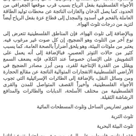
الأجواء الفلسطينية بفعل الرياح بسبب قرب موقعها الجغرافي من
الحدود، كما يصل الدخان والغازات الناتجة عن محطات توليد الطاقة
العاملة بالفحم في أسدود والمجدل إلى قطاع عزة بفعل الرياح أيضاً
لتزيد من درجات تلوث الهواء.
وبالإضافة إلى تلوث الهواء، فإن المناطق الفلسطينية تتعرض إلى
نوع آخر من التلوث وهو الضجيج، إن كل صوت غير مرغوب فيه.
يعتبر من ملوثات البيئة، وهو يلحق أضراراً بالصحة العامة، كما يسبب
كثير من حالات التوتر العصبي، فبالإضافة إلى أنه يعمل على
التشويش على الإنسان خصوصاً عند الكلام، فإنه يضعف السمع
ويقلل من القدرة الإنتاجية للفرد، ومن أبرز مصادر الضجيج في
الأراضي الفلسطينية الانفجارات المتوالية الناتجة عن مقالع الحجارة
ومن وسائل النقل، بالإضافة إلى الطائرات الإسرائيلية التي تجوب
الأجواء الفلسطينية، وأخيراً القصف المتواصل للمدن والقرى
الفلسطينية من مختلف الأسلحة، الدبابات والطائرات والمدافع
الرشاشة الثقيلة.
تدهور تضاريس الساحل وتلوث المسطحات المائية
تلوث التربة
تلوث البيئة البحرية
فقد امتازت فلسطين على الرغم من صغر مساحتها بتنوع نباتاتها