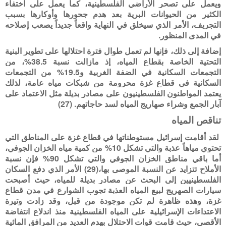
ويعمل على تصحر الأراضي الفلسطينية، كما يعمل على اختفاء
الكثير من الحيوانات البرية بعد هدم جحورها وأوكارها بسبب
التجريف، الأمر الذي سيخلق في النهاية واقعاً جديداً يصعب إصلاحه
في المدى المنظور.
إضافة إلى ذلك، فإنها لم تعمل طوال فترة احتلالها على تطوير البنية
التحتية الخاصة بقطاع المياه، إذ مازالت نسبة 38.5%، من
التجمعات السكانية في الضفة الغربية و19.5% من التجمعات
السكانية في قطاع غزة محرومة من شبكات مياه عامة، لذلك
يعتمد المواطنون الفلسطينيون على مصادر بديلة مثل الاعتماد على
آبار الجمع وشراء صهاريج المياه لسد حاجاتهم. (27)
تناقص المياه
لقد أقامت إسرائيل مستوطناتها في قطاع غزة على المناطق التي
تحتوي مياهاً عذبة والتي تشكل 10% من كمية مياه الخزان الجوفي،
أما باقي مناطق الخزان الجوفي والتي تشكل 90% فإن نسبة
الأملاح تتزايد عن النسبة الموصى بها،(29) الأمر الذي دفع السكان
الفلسطينيين إلى البحث عن مصادر بديلة للمياه، حيث أصبحت
سيارات الصهريج لبيع المياه العذبة تجوب الشوارع في مدن قطاع
غزة، وهذه ظاهرة لم تكن موجودة من قبل، وقد زادت وتيرة
الاعتداءات الإسرائيلية على المياه الفلسطينية منذ اندلاع انتفاضة
الأقصى، حيث قامت قوات الاحتلال بهدم العديد من المرافق المائية