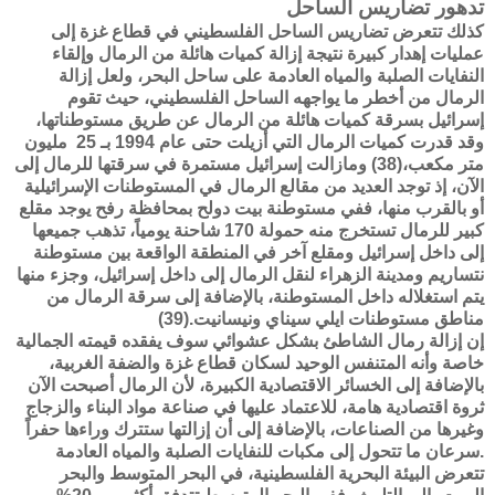
تدهور تضاريس الساحل
كذلك تتعرض تضاريس الساحل الفلسطيني في قطاع غزة إلى
عمليات إهدار كبيرة نتيجة إزالة كميات هائلة من الرمال وإلقاء
النفايات الصلبة والمياه العادمة على ساحل البحر، ولعل إزالة
الرمال من أخطر ما يواجهه الساحل الفلسطيني، حيث تقوم
إسرائيل بسرقة كميات هائلة من الرمال عن طريق مستوطناتها،
وقد قدرت كميات الرمال التي أزيلت حتى عام 1994 بـ 25 مليون
متر مكعب،(38) ومازالت إسرائيل مستمرة في سرقتها للرمال إلى
الآن، إذ توجد العديد من مقالع الرمال في المستوطنات الإسرائيلية
أو بالقرب منها، ففي مستوطنة بيت دولح بمحافظة رفح يوجد مقلع
كبير للرمال تستخرج منه حمولة 170 شاحنة يومياً، تذهب جميعها
إلى داخل إسرائيل ومقلع آخر في المنطقة الواقعة بين مستوطنة
نتساريم ومدينة الزهراء لنقل الرمال إلى داخل إسرائيل، وجزء منها
يتم استغلاله داخل المستوطنة، بالإضافة إلى سرقة الرمال من
مناطق مستوطنات ايلي سيناي ونيسانيت.(39)
إن إزالة رمال الشاطئ بشكل عشوائي سوف يفقده قيمته الجمالية
خاصة وأنه المتنفس الوحيد لسكان قطاع غزة والضفة الغربية،
بالإضافة إلى الخسائر الاقتصادية الكبيرة، لأن الرمال أصبحت الآن
ثروة اقتصادية هامة، للاعتماد عليها في صناعة مواد البناء والزجاج
وغيرها من الصناعات، بالإضافة إلى أن إزالتها ستترك وراءها حفراً
سرعان ما تتحول إلى مكبات للنفايات الصلبة والمياه العادمة.
تتعرض البيئة البحرية الفلسطينية، في البحر المتوسط والبحر