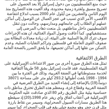
حيث منع الفلسطينيون من دخول إسرائيل إلا بعد الحصول على
تصريح مسبق ولفترة زمنية محدودة، وقد ألغيت هذه التصاريح منذ
اليوم الثامن والعشرين من أيلول عام 2000 بسبب اندلاع انتفاضة
الأقصى، الأمر الذي تسبب في عجز العمال عن الوصول إلى أماكن
عملهم أو الطلاب إلى جامعاتهم ومدارسهم، وحالت دون تنقل
الفلسطينيين داخل مناطقهم، بل منعت ذهاب المرضى إلى
مستشفياتهم، كما أعاقت وصول المواد الغذائية، ان هذه الإجراءات
سوف تترك آثارها السلبية على البيئة، ان زيادة معدلات البطالة بين
صفوف القوى العاملة في فلسطين وتراكم النفايات الصلبة، وعدم
التمكن من نقلها إلى أماكن تجميعها، ما يلحق الضرر بالصحة العامة.
الطرق الالتفافية
تمثل هذه الطرق صورة أخرى من صور الاعتداءات الإسرائيلية على
البيئة الفلسطينية، فقد قامت إسرائيل بشق 58 طريقاً التفافية
لخدمة مستوطناتها في الضفة الغربية، وذلك في الفترة ما بين
1994 - 1998 بلغت أطوالها 293.2 كيلو متر على مساحة 38071
دونماً،(19) بالإضافة إلى إنشاء العديد من الطرق العرضية في
الضفة الغربية وقطاع غزة، ومعظم هذه الطرق تخترق مناطق ذات
حساسية بيئية مثل الطريق رقم 80 الذي صادقت عليه الحكومة
الإسرائيلية في أعقاب اتفاق واي ريفر عام 1998،(20) إذ سيقطع
هذا الطريق مسارات السيول الصحراوية، وسيمر من نقاط بارزة
مثل قرن حجر وهو مجمع جبلي يقع في قلب الصحراء، كما سيمر