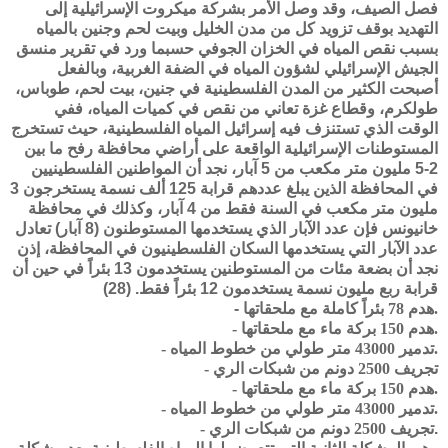
فصل الصيف، وقد وصل الأمر بشركة ميكروت الإسرائيلية إلى
التهديد بوقف تزويد كل من مدن الخليل وبيت لحم وجنين بالمياه
بسبب نقص المياه في الخزان الجوفي حسبما ورد في تقرير منسق
الجيش الإسرائيلي لشؤون المياه في الضفة الغربية، وبالفعل
أصبحت الكثير من المدن الفلسطينية في جنين، بيت لحم، طوباس،
طولكرم، وقطاع غزة تعاني من نقص في كميات المياه، ففي
الوقت الذي تستنزف فيه إسرائيل المياه الفلسطينية، حيث تستخرج
المستوطنات الإسرائيلية الواقعة على أراضي محافظة رفح ما بين
2-5 مليون متر مكعب من 5 آبار، نجد أن المواطنين الفلسطينيين
في المحافظة الذين يبلغ عددهم قرابة 125 ألف نسمة يستخرجون 3
مليون متر مكعب في السنة فقط من 4 آبار، وكذلك في محافظة
خانيونس فإن عدد الآبار الذي يستخدمها المستوطنون (8 آبار) تعادل
عدد الآبار التي يستخدمها السكان الفلسطينيون في المحافظة، إذن
نجد أن بضعة مئات من المستوطنين يستخدمون 13 بئراً في حين أن
قرابة ربع مليون نسمة يستخدمون 12 بئراً فقط. (28)
هدم 78 بئراً كاملة مع ملحقاتها.
-
- هدم 150 بركة ماء مع ملحقاتها.
- تدمير 43000 متر طولي من خطوط المياه.
- تجريف 2500 دونم من شبكات الري
- هدم 150 بركة ماء مع ملحقاتها.
- تدمير 43000 متر طولي من خطوط المياه.
.
- تجريف 2500 دونم من شبكات الري