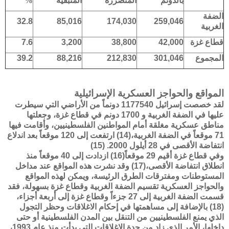
بالدونم
المتضررة
المتبقية
%
الضفة
32.8
85,016
174,030
259,046
الغربية
قطاع غزة
42,000
38,800
3,200
7.6
المجموع
301,046
212,830
88,216
39.2
المواقع والحواجز العسكرية الإسرائيلية
لقد خصصت إسرائيل 1177540 دونماً من الأراضي التي سيطرت
عليها في الضفة الغربية و 1700 دونم في قطاع غزة، وجعلتها
مناطق عسكرية مغلقة أمام المواطنين الفلسطينيين، وأقامت فيها
71 موقعاً في الضفة الغربية،(14) ارتفعت إلى 120 موقعاً بعد اندلاع
انتفاضة الأقصى في 28 أيلول 2000. (15)
وفي قطاع غزة أقيم 29 موقعاً(16) ازدادت إلى 40 موقعاً منذ
انطلاق انتفاضة الأقصى،(17) وقد نشرت هذه المواقع عند مداخل
المستوطنات ومفترقات الطرق الرئيسة، ويمكن لهذه المواقع
والحواجز العسكرية تقسيم الضفة الغربية وقطاع غزة بسهولة، فقد
قسمت الضفة الغربية إلى 27 جزءاً وقطاع غزة إلى أربعة أجزاء،
(18) بالإضافة إلى مساهمتها في إحكام الاغلاقات وحظر التجول
الذي يمنع الفلسطينيين من التنقل بين المدن الفلسطينية أو حتى
داخلها، الأمر الذي زاد من حدة الاغلاقات التي بدأت منذ عام 1993،