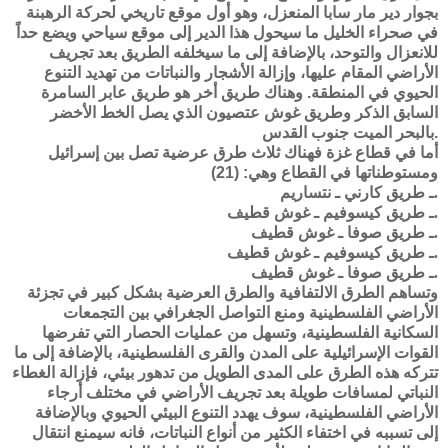
بجوار دير مار سابا المنعزل، وهو أول موقع تاريخي لحركة الرهبنة
في صحراء الخليل ما سيحول هذا الدير إلى موقع سياحي ويضع حداً
للانعزال والتوحد، بالإضافة إلى ما سيخلفه الطريق بعد تجريف
الأراضي المقام عليها، وإزالة الأشجار والنباتات من تهديد التنوع
الحيوي في المنطقة. وهناك طريق أخر هو طريق عابر السامرة
السابق الذكر وطريق غوش عتصيون الذي يصل الخط الأخضر
بالبحر الميت جنوب القدس.
أما في قطاع غزة فهناك ثلاث طرق عرضية تصل بين إسرائيل
ومستوطناتها في القطاع وهي: (21)
طريق كارني ـ نتساريم.
ـ
ـ طريق كيسوفيم ـ غوش قطيف.
ـ طريق صوفا ـ غوش قطيف.
ـ طريق كيسوفيم ـ غوش قطيف.
ـ طريق صوفا ـ غوش قطيف.
وتساهم الطرق الالتفافية والطرق العرضية بشكل كبير في تجزئة
الأراضي الفلسطينية ومنع التواصل الجغرافي بين التجمعات
السكانية الفلسطينية، وتسهل من عمليات الحصار التي تفرضها
القوات الإسرائيلية على المدن والقرى الفلسطينية، بالإضافة إلى ما
تتركه هذه الطرق على المدى الطويل من تدهور بيئي، فإزالة الغطاء
النباتي لمسافات طويلة بعد تجريف الأراضي في مختلف أرجاء
الأراضي الفلسطينية، سوف يهدد التنوع البيئي الحيوي وبالإضافة
إلى تسببه في اختفاء الكثير من أنواع النباتات، فانه سيمنع انتقال