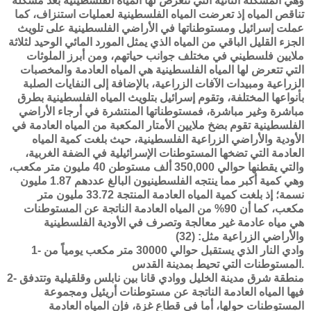
وهي المشكلة الثانية التي تتعرض لها المياه الفلسطينية بعد مشكلة
تناقص المياه إذ تعرضت المياه الفلسطينية لعمليات استنزاف، كما
عملت إسرائيل ومستوطناتها في الأراضي الفلسطينية على تلويث
الجزء القليل الباقي من المياه الذي يمثل المورد المائي الوحيد لثلاثة
ملايين فلسطيني في مختلف جوانب حياتهم، ومن أبرز الملوثات
التي تتعرض لها المياه الفلسطينية هي المياه العادمة والمخصبات
الزراعية ومبيدات الآفات الزراعية، بالإضافة إلى النفايات الصلبة
بأنواعها المختلفة، وتقوم إسرائيل بتلويث المياه الفلسطينية بطرق
مباشرة وغير مباشرة، فمستوطناتها المنتشرة في أرجاء الأراضي
الفلسطينية تقوم بضخ ملايين الأمتار المكعبة من المياه العادمة في
الأودية والأراضي الزراعية الفلسطينية، حيث بلغت كمية المياه
العادمة التي تضخها المستوطنات الإسرائيلية في الضفة الغربية،
والتي يقطنها حوالي 350,000 ألف مستوطن 40 مليون متر مكعب،
وهي كمية أكبر مما ينتجه الفلسطينيون البالغ عددهم 1.87 مليون
نسمة؛ إذ بلغت كمية المياه العادمة المنتجة 33.72 مليون متر
مكعب، كما أن 90% من المياه العادمة الناتجة عن المستوطنات
هي مياه عادمة غير معالجة وتصرف في الأودية الفلسطينية
والأراضي الزراعية مثل: (32)
1- وادي النار الذي يستقبل حوالي 30000 متر مكعب يومياً من
المستوطنات التي تحيط بمدينة القدس.
2- منطقة شرق مدينة الخليل ووادي قانا بين نابلس وقلقيلية وتتدفق
فيها المياه العادمة الناتجة عن مستوطنات أريئيل ومجموعة
المستوطنات حولها، أما في قطاع غزة، فإن المياه العادمة