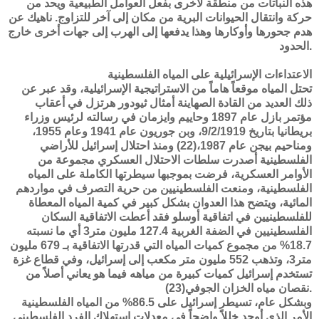
هذه النباتات من منطقة لأخرى بفعل العوامل الطبيعية ويحد من
حركة وانتقال الحيوانات البرية من مكان إلى آخر للتزاوج. ناهيك عن
هدم جحورها وأوكارها وهذا يدفعها إلى الهرب إلى جهات أخرى خارج
الحدود.
الاعتداءات الإسرائيلية على المياه الفلسطينية
تحتل المياه موقعاً هاماً من الاستراتيجية الإسرائيلية، وقد عبر عن
ذلك العديد من القادة الصهاينة أمثال ثيودور هرتزل في أعقاب
مؤتمر بازل عام 1897 وحاييم وايزمان في رسالته لرئيس وزراء
بريطانيا بتاريخ 9/2/1919، وبن جوريون عام 1941 وعام 1955،
ومناحيم بيجن عام 1987،(22) ومنذ احتلال إسرائيل للأراضي
الفلسطينية أصدرت سلطات الاحتلال العسكري مجموعة من
الأوامر العسكرية، فرضت بموجبها سيطرتها الكاملة على المياه
الفلسطينية، ومنعت الفلسطينيين من حرية التصرف في مواردهم
المائية، ويتضح هذا العدوان بشكل كبير في كمية المياه المعطاة
للفلسطينيين في اتفاقية أوسلو فقد أعطت الاتفاقية السكان
الفلسطينيين في الضفة الغربية 127.4 مليون متر3 أي ما نسبته
18.7% من مجموع كميات المياه التي قدرتها الاتفاقية بـ 679 مليون
متر3، وتذهب 552 مليون متر مكعب إلى إسرائيل، وفي قطاع غزة
تستخدم إسرائيل كميات كبيرة من مياهه فيما هو يعاني أصلاً من
نقصان مياه الخزان الجوفي(23).
وبشكل عام، تسيطر إسرائيل على 86.5% من المياه الفلسطينية
الأمر الذي أوجد خللاً واضحاً في معدلات استهلاك الفرد الفلسطيني