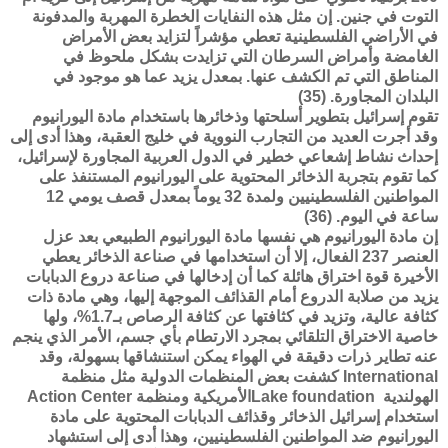
التوت في جنين. إن مثل هذه النفايات الخطرة المهربة والمدفونة
في الأراضي الفلسطينية تعطي مؤشراً لتزايد بعض الأمراض
الغامضة وأمراض السرطان التي تزايدت بشكل ملحوظ في
المناطق التي تم الكشف عنها. بمعدل يزيد عما هو موجود في
البلدان المجاورة. (35)
تقوم إسرائيل بتطوير أسلحتها وذخائرها باستخدام مادة اليورانيوم
وقد أجرت العديد من التجارب النووية في خليج العقبة، وهذا أدى إلى
إحداث نشاط إشعاعي خطير في الدول العربية المجاورة لإسرائيل،
كما تقوم بتجربة الذخائر المحتوية على اليورانيوم المستنفذ على
المواطنين الفلسطينيين ولمدة 32 يوماً بمعدل قصف يومي 12
ساعة في اليوم. (36)
إن مادة اليورانيوم هي نفسها مادة اليورانيوم الطبيعي بعد عزل
العنصر 237 الفعال، إلا أن استخدامها في صناعة الذخائر يعطي
الأخيرة قوة اختراق هائلة كما أن إدخالها في صناعة دروع الدبابات
يزيد من صلابة الدروع أمام القذائف الموجهة إليها، وهي مادة ذات
كثافة عالية، وتزيد في كثافتها عن كثافة الرصاص بـ1.7%، ولها
خاصية الاختراق التلقائي بمجرد الارتطام بأي جسم، الأمر الذي ينجم
عنه تطاير ذرات دقيقة في الهواء يمكن استنشاقها بسهولة، وقد
كشفت بعض المنظمات الدولية مثل منظمة International
Action Center الأمريكية ومنظمةLake foundation الهولندية
استخدام إسرائيل الذخائر وقذائف الدبابات المحتوية على مادة
اليورانيوم ضد المواطنين الفلسطينيين، وهذا أدى إلى استشهاد