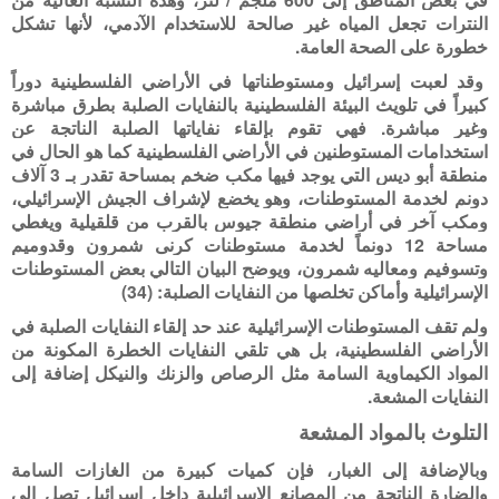
النترات تجعل المياه غير صالحة للاستخدام الآدمي، لأنها تشكل
خطورة على الصحة العامة.
وقد لعبت إسرائيل ومستوطناتها في الأراضي الفلسطينية دوراً
كبيراً في تلويث البيئة الفلسطينية بالنفايات الصلبة بطرق مباشرة
وغير مباشرة. فهي تقوم بإلقاء نفاياتها الصلبة الناتجة عن
استخدامات المستوطنين في الأراضي الفلسطينية كما هو الحال في
منطقة أبو ديس التي يوجد فيها مكب ضخم بمساحة تقدر بـ 3 آلاف
دونم لخدمة المستوطنات، وهو يخضع لإشراف الجيش الإسرائيلي،
ومكب آخر في أراضي منطقة جيوس بالقرب من قلقيلية ويغطي
مساحة 12 دونماً لخدمة مستوطنات كرنى شمرون وقدوميم
وتسوفيم ومعاليه شمرون، ويوضح البيان التالي بعض المستوطنات
الإسرائيلية وأماكن تخلصها من النفايات الصلبة: (34)
ولم تقف المستوطنات الإسرائيلية عند حد إلقاء النفايات الصلبة في
الأراضي الفلسطينية، بل هي تلقي النفايات الخطرة المكونة من
المواد الكيماوية السامة مثل الرصاص والزنك والنيكل إضافة إلى
النفايات المشعة.
التلوث بالمواد المشعة
وبالإضافة إلى الغبار، فإن كميات كبيرة من الغازات السامة
والضارة الناتجة من المصانع الإسرائيلية داخل إسرائيل تصل إلى