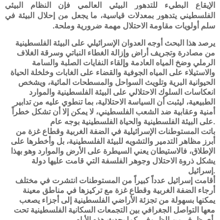
الإيقاع البطيء للتدهور البيئي العالمي فإن النظام البيئي
الفلسطيني يتدهور بمعدلات قياسية، ما يجعل من إحلال البيئة في
سلم أولويات مقاومة الاحتلال مهمة ضرورية وملحة.
يرصد هذا البحث أوجه العدوان الإسرائيلي على البيئة الفلسطينية
من مصادرة وتجريف أراض وإزالة الغطاء النباتي وسرقة الغلاف
الرملي وضخ المياه العادمة وإلقاء النفايات الصلبة والسامة
والاستيلاء على المياه الجوفية والقضاء على الغابات وخلخلة الحياة
الحيوانية البرية وتلويث السواحل والمسطحات المائية، ويشخص
انعكاسات السلوك الاحتلالي على البيئة الفلسطينية والموارد
الطبيعية، ليثبت أن السياسة الاحتلالية، بما تنطوي عليه من تدابير
أمنية وعقابية ضد الشعب الفلسطيني، لا يمكن إلا أن تشكل خطراً
على البيئة الفلسطينية والحياة الفلسطينية بوجه عام.
باتت المستوطنات الإسرائيلية في الضفة الغربية وقطاع غزة من
أبرز مظاهر التدمير والتشويه للبيئة الفلسطينية، بل وأخطرها على
الإطلاق، فالاستيطان يعني السيطرة على الأرض والموارد وهو بهذا
يشكل ذروة الاحتلال وجوهر الفلسفة التي قامت عليها دولة
إسرائيل.
أقامت إسرائيل عدداً كبيراً من المستوطنات انتشرت في مختلف
أرجاء الضفة الغربية وقطاع غزة مع تركيزها في مناطق معينة
يمكنها بسهولة من تجزئة الأراضي الفلسطينية إلى أجزاء يصعب
معها التواصل الجغرافي بين التجمعات السكانية الفلسطينية تحت
أي ظرف من الظروف، كما يحدث هذه الأيام.