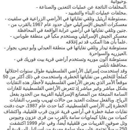
وحيوانية.
- المخلفات الناتجة عن عمليات التعدين والصناعة.
- مخلفات عمليات البناء والتشييد.
- مستوطنة أريئيل وتلقي نفاياتها في الأراضي الزراعية في سلفيت.
- معسكرات الجيش الإسرائيلي حول حدود عام 1967 بالقرب من
جنين وتلقي نفاياتها في أراضي عرابة الواقعة في المحافظة.
- معسكر الجيش الإسرائيلي ويستخدم مكباً في منطقة طوباس،
علماً بأن هذا المكب قد تم إغلاقه.
- مستوطنة تيدار وتلقي نفاياتها في منطقة العبدلي وأبو ديس، بجوار
العيزريه والسواحرة.
- مستوطنة ألون موريه وتستخدم أراضي قرية بيت فوريك في
محافظة نابلس.
وقد استخدمت إسرائيل الأراضي الفلسطينية طوال سنوات احتلالها
كملجأ للتخلص من نفاياتها الخطرة، واستخدمت في ذلك أكثر من 50
موقعاً الأمر الذي يعرض الأراضي الفلسطينية لأخطار هذه النفايات
بشكل مباشر وغير مباشر إذ تتعرض الأراضي الفلسطينية للغازات
السامة المنبعثة من المصانع الإسرائيلية القريبة من الحدود بفعل
الرياح. وبالفعل سجلت العديد من حالات تهريب وتسرب النفايات
الخطرة إلى الأراضي الفلسطينية، كما حدث عام 1987، حيث دفنت
نفايات صلبة خطرة في أراضي قرية عزون قرب قلقيلية، واكتشاف
كميات من بقايا كيماويات سامة بالقرب من قرى عزون وجيوس
وتل صوفين القريبات من قلقيلية أيضاً، وفي عام 1999 اكتشفت
250 برميلاً تحتوي على مواد سامة مهربة من إسرائيل إلى قرية أم