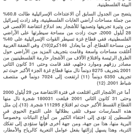
البيئة الفلسطينية.
يتضح من الجدول السابق أن الاعتداءات الإسرائيلية طالت 60.8%
من جملة مساحات أراضي الغابات الفلسطينية، وقد زادت إسرائيل
من وتيرة تجريفها وتصديها للأشجار بعد اندلاع انتفاضة الأقصى في
28 أيلول 2000، حيث زادت من مساحة سيطرتها على الأراضي
الفلسطينية، ففي قطاع غزة تسيطر القوات الإسرائيلية على 40%
من مساحة القطاع، أي ما يعادل 146كم2(10)، وفي الضفة الغربية
أغلقت مساحات واسعة وقامت بتجريف المزيد من الأراضي حول
الطرق الرئيسة واقتلاع الآلاف من الأشجار حارمة الفلسطينيين من
مصادر رزقهم وموارد دخلهم، فقد قامت وحتى 31 كانون الثاني
2001 بتجريف 8275 دونماً نال منها قطاع غزة الجزء الأكبر حيث تم
تجريف 6350 دونماً (11) ارتفعت إلى 7024 دونماً في منتصف
شباط 2001. (12)
أما عن الأشجار التي اقتلعت في فترة الانتفاضة من 29 أيلول 2000
وحتى 31 كانون الثاني 2001 فبلغت 180031 شجرة نال منها
القطاع القسط الأكبر حيث تم اقتلاع 111295 شجرة. (13)، إن مثل
هذه الممارسات سوف تلقى بظلالها على التنوع الحيوي في
فلسطين إذ تؤدي إلى اختفاء الكثير من أنواع النباتات وخصوصاً
البرية منها، هذا من جهة، ومن جهة أخرى فإنها ستؤدي إلى تفكك
التربة، وهذا يسهل إزالتها بفعل عوامل التعرية كالرياح والأمطار،