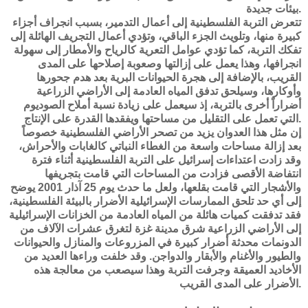
بيئات جديدة.
تتعرض التربة الفلسطينية إلى أعمال التدمير، بسبب انجراف أجزاء
كبيرة منها، وتلويث الجزء الباقي، وتؤدي أعمال التجريف الهائلة إلى
تفكك التربة، كما تؤدي عوامل التعرية كالرياح والأمطار إلى سهولة
انجرافها، وهذا يعمل على إزالتها وصعوبة إصلاحها على المدى
القريب، بالإضافة إلى هجرة الحيوانات البرية بعد هدم جحورها
وأوكارها، وسيلحق تدفق المياه العادمة إلى الأراضي الزراعية
أضراراً أخرى بالتربة، إذ سيعمل على زيادة نسبة أملاح الصوديوم
التي تعمل على التقليل من مساحتها ويفقدها القدرة على الإنتاج.
إن مثل هذا العدوان يزيد من تصحر الأراضي الفلسطينية خصوصاً
بعد إزالة مساحات واسعة من الغطاء النباتي كالغابات والأحراش،
وقد زادت اعتداءات إسرائيل على التربة الفلسطينية أثناء فترة
انتفاضة الأقصى فزادت من المساحات التي قامت بتجريفها
والأشجار التي قامت بقلعها، ولعل ما حدث يوم 25 آذار 2001 يوضح
إلى أي حد تلحق الممارسات الإسرائيلية الأضرار بالبيئة الفلسطينية،
فقد تدفقت كميات هائلة من المياه العادمة من الخزانات الإسرائيلية
إلى الأراضي الزراعية شرق مدينة غزة لتغرق عشرات الآلاف من
الدونمات محدثة أضرار كبيرة في المزروعات والمنازل والحيوانات
والطيور والأغنام والأبقار والدواجن. وقد خلفت وراءها العديد من
الأخاديد العميقة وجرفت التربة وهذا سيصعب من معالجة هذه
الأضرار على المدى القريب.