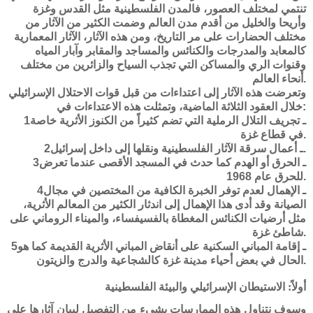
تنتمي لمختلف العصور، فالمدن الفلسطينية مثل القدس وغزة
وأريحا والخليل من أقدم مدن العالم وضمت الكثير من الآثار من
مختلف الحضارات على مر التاريخ، ومن هذه الآثار، الآثار المعمارية
كالمعابد والمدرجات والكنائس والمساجد والمقابر وآبار المياه
وقنوات الري والمساكن التي تجذب السياح والزائرين من مختلف
أنحاء العالم.
وتعرضت هذه الآثار إلى اعتداءات من قبل قوات الاحتلال الإسرائيلي
خلال العقود الثلاثة الماضية، وتمثلت هذه الاعتداءات في:
1ـ تجريف التلال الرملية التي تضم كثيراً من الكنوز الأثرية خاصة
في قطاع غزة.
2ـ أعمال سرقة الآثار الفلسطينية ونقلها إلى داخل إسرائيل.
3ـ الحرق أو الهدم كما حدث في المسجد الأقصى عندما تعرض
للحرق عام 1968.
4ـ الإهمال لعدم توفر الخبرة الكافية من المختصين في مجال
الصيانة وقد أدى هذا الإهمال إلى اندثار الكثير من المعالم الأثرية،
مثل أرضيات الكنائس المغطاة بالفسيفساء، والميناء الروماني على
شاطئ غزة.
5ـ إقامة المباني السكنية على أنقاض المباني الأثرية القديمة كما هو
الحال في بعض أحياء مدينة غزة كالشجاعية والدرج والزيتون.
أولاً: الاستيطان الإسرائيلي والبيئة الفلسطينية
وسوف نتناول هذه الممارسات بشيء من التفصيل لبيان آثارها على