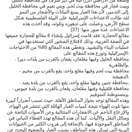
واسعة من الأراضي الزراعية في دير شرف في محافظة نابلس
وبيت فجار في محافظة بيت لحم. وبني نعيم في محافظة الخليل
إلى التدمير، لأن هذا الغبار يمنع النباتات والأشجار من النمو.
لقد طالت الاعتداءات الإسرائيلية على البيئة الفلسطينية شكل
سطح الأرض، وعملت على تدهوره وتلوثه، وقد أخذت هذه
الاعتداءات عدة صور منها: (37)
مقالع الحجارة: فقد قامت إسرائيل بإنشاء 6 مقالع للحجارة جميعها
في الضفة الغربية، وذلك لاقتلاع الصخور التي تستخدمها في
عمليات البناء والتشييد. وتغطي هذه المقالع 80% من الاحتياجات
الإسرائيلية وتوزع هذه المقالع على:
- محافظة الخليل وفيها مقلعان، يقعان بالقرب من بلدات دورا
والظاهرية.
- محافظة بيت لحم وفيها مقلع واحد، يقع بالقرب من مخيم
الدهيشة.
- محافظة جنين وفيها مقلع واحد، يقع بالقرب من بلدة يعبد.
- محافظة قلقيلية وفيها مقلعان، يقعان بالقرب من بلدة جيوس
ومستوطنة كسوفيم.
وهذه المقالع توجد بجوار المناطق الآهلة، حيث تسبب أضراراً كبيرة
منها تلوث الهواء نتيجة كميات الغبار الهائلة التي تنتشر في الهواء،
والإزعاج الناجم عن الانفجارات المتتالية وعن الأصوات الناتجة عن
وسائل النقل والآليات. كما أن هذه المقالع تهدد الغطاء النباتي في
المناطق الموجودة فيها، بالإضافة إلى هروب الكثير من الحيوانات
البرية التي تسكن هذه المناطق، بسبب الغبار والضجيج للبحث عن