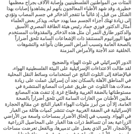
المئات من المواطنين الفلسطينيين وإصابة الآلاف بجراح معظمها
خطيرة، وقد شهد الأطباء المعالجون بأنهم لم يشاهدوا إصابات بهذا
الشكل من قبل، إذ غالباً ما تتفجر الذخائر في جسم المصاب وتؤدي
إلى زيادة تهتك أجزاء الجسم مما يهدد حياته، ويذكر بعض العلماء
أمثال الدكتور فوزي حماد رئيس هيئة الطاقة المصري الأسبق
والدكتور طارق النمر أن مثل هذه الذخائر والمقذوفات المستخدم
فيها اليورانيوم المستنفذ ذات الإشعاعات السامة تلحق أضراراً
بالصحة العامة وتسبب أمراض السرطان بأنواعه والتشوهات
الخلقية عند الأجنة والأمراض المزمنة.
الدور الإسرائيلي في تلوث الهواء والضجيج
لقد طالت الاعتداءات الإسرائيلية على البيئة الفلسطينية الهواء،
فبالإضافة إلى التلوث الناتج عن استخدامات وسائط النقل المحلية
في المناطق الآهلة بالسكان نجد أن إسرائيل عملت على زيادة
معدلات هذا التلوث عن طريق عشرات المصانع المنتشرة في
مستوطناتها بالضفة الغربية وقطاع غزة. إذ تنفث هذه المصانع
ملايين الأطنان من الغازات السامة التي تلحق أضراراً بالصحة
العامة، إلا أن من أبرز ملوثات الهواء الغبار الناتج عن مقالع الحجارة
الإسرائيلية في الضفة الغربية حيث تنتشر كميات هائلة من الغبار
في الهواء. وتسبب في إلحاق الأضرار بمساحات واسعة من الأراضي
الزراعية بعد أن تتساقط ذرات هذا الغبار على المحاصيل الزراعية
والأشجار، الأمر الذي يعمل على تدميرها، وبالفعل تعرضت مساحات