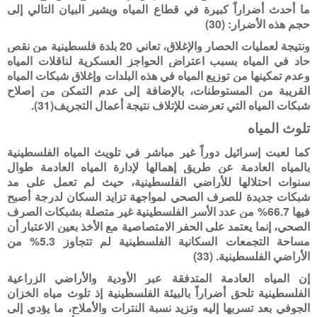
ما أحدث أضراراً كبيرة في قطاع المياه ويشير البيان التالي إلى
حجم هذه الأضرار: (30)
ونتيجة لعمليات الحصار والإغلاق، تعاني 20 بلدة فلسطينية من نقص
حاد في المياه بسبب اعتراض الحواجز العسكرية لناقلات المياه
وعدم تمكينها من توزيع المياه في هذه البلدات وإغلاق شبكات المياه
القريبة من المستوطنات، بالإضافة إلى عدم التمكن من إصلاح
شبكات المياه التي تعرضت للإتلاف نتيجة أعمال التجريف(31).
تلوث المياه
كما لعبت إسرائيل دوراً غير مباشر في تلويث المياه الفلسطينية
بالمياه العادمة عن طريق إهمالها لإدارة المياه العادمة طوال
سنوات احتلالها للأراضي الفلسطينية، حيث لم تعمل على مد
شبكات جديدة للصرف الصحي لمواجهة تزايد السكان لدرجة أصبح
فيها 66.7% من عدد الأسر الفلسطينية غير متصلة بشبكات الصرف
الصحي، إنما يعتمد على الحفر الامتصاصية مع الأخذ بعين الاعتبار أن
مساحة التجمعات السكانية الفلسطينية لم تتجاوز 5.3% من
الأراضي الفلسطينية. (33)
إن المياه العادمة المتدفقة عبر الأودية والأراضي الزراعية
الفلسطينية تلحق أضراراً بالبيئة الفلسطينية إذ تلوث مياه الخزان
الجوفي بعد تسربها إليه وتزيد نسبة النترات والأملاح، ما يؤدي إلى