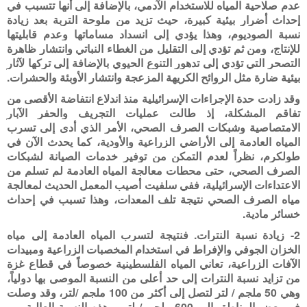
عدم صلاحية المياه للاستخدام الآدمي، بالإضافة إلى أنها تتسبب في
إحداث أضرار بيئية كبيرة، حيث تزيد من ملوحة التربة بعد زيادة
نسبة الصوديوم، وهذا يؤدي إلى انسداد مساماتها وعدم قابليتها
للإنتاج، ومن ثم تؤدي إلى التقليل من الغطاء النباتي وانتشار ظاهرة
التصحر التي تؤدي إلى تدهور التنوع الحيوي بالإضافة إلى تركها لآثار
بيئية ضارة مثل الروائح الكريهة المزعجة وانتشار الأوبئة والحشرات.
وقد زادت حدة الإجراءات الإسرائيلية منذ اندلاع انتفاضة الأقصى من
تفاقم المشكلة، إذ طالت عمليات التجريف والحفر الآبار
الامتصاصية وشبكات الصرف الصحي، الأمر الذي أدى إلى تسرب
المياه العادمة إلى الأراضي الزراعية والأودية، كما يحدث الآن في
طولكرم، نظراً لعدم التمكن من توفير خدمات الصيانة لشبكات
الصرف الصحي، حتى محطات معالجة المياه العادمة لم تسلم من
الاعتداءات الإسرائيلية، ففي سلفيت أصيب المعمل الحديث لمعالجة
مياه الصرف الصحي نتيجة تلف المعدات، وهذا تسبب في إحداث
خسائر مادية.
2- زيادة نسبة النترات. فنتيجة لتسرب المياه العادمة إلى مياه
الخزان الجوفي والإفراط في استخدام المخصبات الزراعية ومبيدات
الآفات الزراعية، تعاني المياه الفلسطينية خصوصاً في قطاع غزة
من تزايد نسبة النترات إلى حد أعلى من النسبة الموصى بها دولياً،
وهي 50 ملجم / لتر لتصل إلى أكثر من 100 ملجم /لتر، وقد وصلت
في بعض المناطق إلى 600 ملجم / لتر، وهذه النسبة العالية من