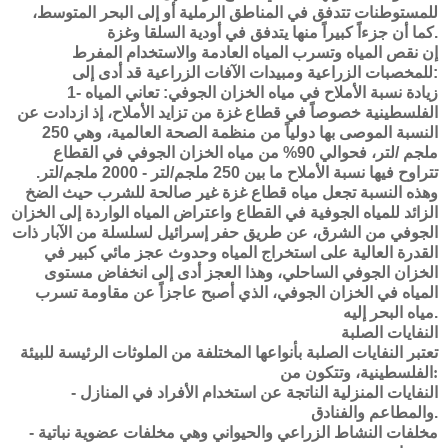
للمستوطنات تتدفق في المناطق الرملية أو إلى البحر المتوسط،
كما أن جزءاً كبيراً منها يتدفق في أودية السلقا وغزة.
إن نقص المياه وتسرب المياه العادمة والاستخدام المفرط
للمخصبات الزراعية ومبيدات الآفات الزراعية قد أدى إلى:
1- زيادة نسبة الأملاح في مياه الخزان الجوفي: تعاني المياه
الفلسطينية خصوصاً في قطاع غزة من تزايد الأملاح، إذ ازدادت عن
النسبة الموصى بها دولياً من منظمة الصحة العالمية، وهي 250
ملجم /لتر، فحوالي 90% من مياه الخزان الجوفي في القطاع
تتراوح فيها نسبة الأملاح ما بين 250 ملجم/لتر - 2000 ملجم/لتر.
وهذه النسبة تجعل مياه قطاع غزة غير صالحة للشرب حيث الضخ
الزائد للمياه الجوفية في القطاع واعتراض المياه الواردة إلى الخزان
الجوفي من الشرق، عن طريق حفر إسرائيل لسلسلة من الآبار ذات
القدرة العالية على استخراج المياه وحدوث عجز مائي كبير في
الخزان الجوفي الساحلي، وهذا العجز أدى إلى انخفاض مستوى
المياه في الخزان الجوفي، الذي أصبح عاجزاً عن مقاومة تسرب
مياه البحر إليه.
النفايات الصلبة
تعتبر النفايات الصلبة بأنواعها المختلفة من الملوثات الرئيسة للبيئة
الفلسطينية، وتتكون من:
- النفايات المنزلية الناتجة عن استخدام الأفراد في المنازل
والمطاعم والفنادق.
- مخلفات النشاط الزراعي والحيواني وهي مخلفات عضوية نباتية