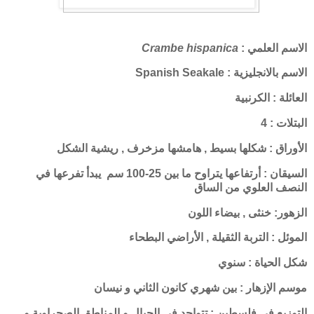
الاسم العلمي :
Crambe hispanica
الاسم بالانجليزية : Spanish Seakale
العائلة : الكرنبية
البتلات : 4
الأوراق : شكلها بسيط , هامشها مزخرف , ريشية الشكل
السيقان : أرتفاعها يتراوح ما بين 25-100 سم يبدأ تفرعها في
النصف العلوي من الساق
الزهور: خنثى , بيضاء اللون
الموئل : التربة الثقيلة , الأراضي البطحاء
شكل الحياة : سنوي
موسم الإزهار : بين شهري كانون الثاني و نيسان
التوزيع في فلسطين : تتواجد في الجبال و المناطق الصحراوية و