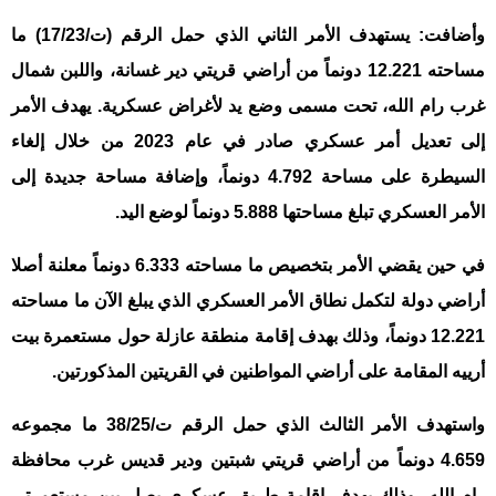
وأضافت: يستهدف الأمر الثاني الذي حمل الرقم (ت/17/23) ما
مساحته 12.221 دونماً من أراضي قريتي دير غسانة، واللبن شمال
غرب رام الله، تحت مسمى وضع يد لأغراض عسكرية. يهدف الأمر
إلى تعديل أمر عسكري صادر في عام 2023 من خلال إلغاء
السيطرة على مساحة 4.792 دونماً، وإضافة مساحة جديدة إلى
الأمر العسكري تبلغ مساحتها 5.888 دونماً لوضع اليد.
في حين يقضي الأمر بتخصيص ما مساحته 6.333 دونماً معلنة أصلا
أراضي دولة لتكمل نطاق الأمر العسكري الذي يبلغ الآن ما مساحته
12.221 دونماً، وذلك بهدف إقامة منطقة عازلة حول مستعمرة بيت
أرييه المقامة على أراضي المواطنين في القريتين المذكورتين.
واستهدف الأمر الثالث الذي حمل الرقم ت/38/25 ما مجموعه
4.659 دونماً من أراضي قريتي شبتين ودير قديس غرب محافظة
رام الله، وذلك بهدف إقامة طريق عسكري يصل بين مستعمرتي