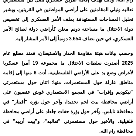
نعاليه ونيلي المقامتين على أراضي المواطنين في القريتين، ويشير
تحليل المساحات المستهدفة بملف الأمر العسكري إلى تخصيص
دولة الاحتلال ما مساحته دونم معلن كأراضي دولة لصالح الأمر
العسكري، في حين تضاف 3.654 دونماً إلى الأمر المشار إليه.
وحسب بيانات هيئة مقاومة الجدار والاستيطان، فمنذ مطلع عام
2025 أصدرت سلطات الاحتلال ما مجموعه 19 أمرا عسكريا
لأغراض وضع يد على الأراضي الفلسطينية، أدت 6 منها إلى إقامة
مناطق عازلة حول المستعمرات، منها: اثنان حول مستعمرتي
"نيكوديم وإفرات" في المجمع الاستعماري غوش عتصيون على
أراضي محافظة بيت لحم تحديدا، وآخر حول بؤرة "أفيتار" في
محافظة نابلس، وآخر حول بؤرة حفات جلعاد على أراضي محافظة
قلقيلية، والأخير حول مستعمرتي "نعاليه"، و"بيت أرييه" في
محافظة رام الله.