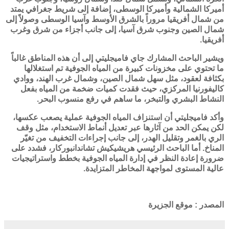
أميركا الشمالية وأميركا الوسطى، إضافة إلى شريط جغرافي يمتد
من شمال أفريقيا مروراً بالشرق الأوسط وآسيا الوسطى وصولاً إلى
شمال الصين وجنوب شرق آسيا، إلى جانب أجزاء من شرق وغرب
أفريقيا.
ويشير الباحث المشارك
جاي فاميجليتي
إلى أن هذه المناطق غالباً
ما تحتوي على مخزونات كبيرة من المياه الجوفية تم استغلالها
بكثافة لعقود، مثل سهل شمال الصين، وشمال غرب الهند، ووادي
كاليفورنيا المركزي، حيث فقدت كميات ضخمة من المياه بفعل
النشاط البشري والتبخر، ما ساهم في رفع منسوب البحر.
وأكد فاميجليتي أن استنزاف المياه الجوفية عملية يصعب عكسها،
لكن يمكن الحد من آثارها عبر تعديل أنماط الاستخدام، مثل وقف
الري بالغمر وتقليل الهدر، إلى جانب إجراءات التخفيف من تغيّر
المناخ. أما الباحث الرئيسي
هريشيكيش تشاندانبوركار
، فشدد على
ضرورة إعادة النظر في إدارة المياه الجوفية بخطط واستراتيجيات
عالية المستوى لمواجهة المخاطر المتزايدة.
المصدر : موقع الجزيرة