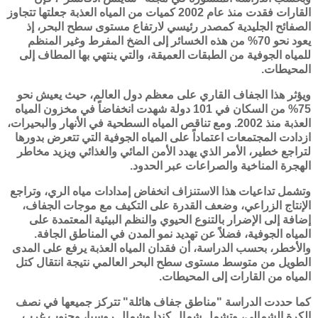
القارات فقدت منذ عام 2002 كميات من المياه العذبة جعلتها تتجاوز
الصفائح الجليدية كمصدر رئيسي لارتفاع مستوى سطح البحر، إذ
يعود نحو 70% من هذه الخسائر إلى الضخ المفرط وغير المنظم
للمياه الجوفية من الطبقات العميقة، والتي ينتهي بها المطاف إلى
المحيطات.
ويؤثر هذا الجفاف القاري على معظم دول العالم، حيث يعيش نحو
75% من السكان في 101 دولة شهدت انخفاضاً في مخزون المياه
العذبة منذ 2002. ومع تناقص المياه السطحية في الأنهار والبحيرات،
ازدادت المجتمعات اعتماداً على المياه الجوفية التي تتعرض بدورها
لتراجع خطير، الأمر الذي يهدد الأمن المائي والغذائي ويزيد مخاطر
الهجرة المناخية والصراعات عبر الحدود.
وتشمل تداعيات هذا الاستنزاف انخفاض إمدادات مياه الري، وتراجع
الإنتاج الزراعي، وضعف القدرة على التكيف مع موجات الجفاف،
إضافة إلى الإضرار بالتنوع الحيوي والنظم البيئية المعتمدة على
المياه الجوفية، فضلاً عن تهديد نمو المدن في المناطق الجافة.
والأخطر، بحسب الدراسة، أن فقدان المياه العذبة يرفع على المدى
الطويل من متوسط مستوى سطح البحر العالمي نتيجة انتقال كتل
المياه من القارات إلى المحيطات.
كما حددت الدراسة "مناطق جفاف هائلة" تتركز جميعها في نصف
الكرة الشمالي، وتشمل شمال كندا وشمال روسيا، وجنوب غرب