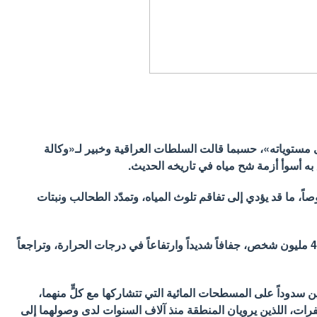
نى مستوياته»، حسبما قالت السلطات العراقية وخبير لـ«وكالة
به أسوأ أزمة شح مياه في تاريخه الحديث.
، ما قد يؤدي إلى تفاقم تلوث المياه، وتمدّد الطحالب ونبتات
ومنذ سنوات، يعاني العراق، البالغ عدد سكانه أكثر من 46 مليون شخص، جفافاً شديداً وارتفاعاً في درجات الحرارة، وتراجعاً
تين سدوداً على المسطحات المائية التي تتشاركها مع كلٍّ منهما،
والفرات، اللذين يرويان المنطقة منذ آلاف السنوات لدى وصولهما إلى