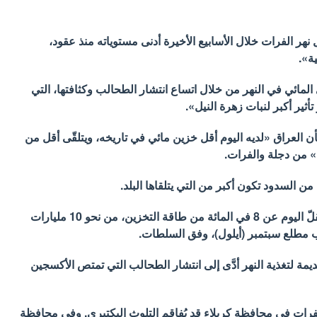
ر الفرات خلال الأسابيع الأخيرة أدنى مستوياته منذ عقود،
ة».
المائي في النهر من خلال اتساع انتشار الطحالب وكثافتها، التي
أثير أكبر لنبات زهرة النيل».
بأن العراق «لديه اليوم أقل خزين مائي في تاريخه، ويتلقّى أقل من
 السدود تكون أكبر من التي يتلقاها البلد.
وتراجع الاحتياطي المائي في السدود والخزانات، الذي يقلّ اليوم عن 8 في المائة من طاقة التخزين، من نحو 10 مليارات
يمة لتغذية النهر أدَّى إلى انتشار الطحالب التي تمتص الأكسجين
فرات في محافظة كربلاء قد يُفاقم التلوث البكتيري. وفي محافظة