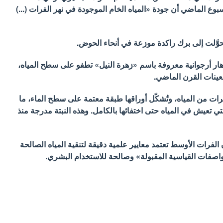
لأسبوع الماضي أن جودة «المياه الخام الموجودة في نهر الفرات (...)
وَّلت إلى برك راكدة موزعة في أنحاء الحوض.
ر أرجوانية معروفة باسم «زهرة النيل» تطفو على سطح المياه،
عينات القرن الماضي.
ص كل واحدة من هذه الأزهار يومياً ما يصل إلى 5 لترات من المياه، وتُشكّل أوراقها طبقة معتمة على سطح الماء، ما
ي تعيش في المياه حتى اختفائها بالكامل. وهذه النبتة مدرجة منذ
الفرات الأوسط تعتمد معايير علمية دقيقة لتنقية المياه الصالحة
اصفات القياسية المقبولة» وصالحة للاستخدام البشري.