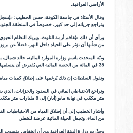
الأراضي العراقية.
وقال الأستاذ في جامعة الكوفة، حسن الخطيب: «يُسجل نه
وتراجع جريانه إلى حد كبير، خصوصاً في المنطقة الجنوبي
ورأى أن ذلك «يُفاقم أزمة التلوث، ويربك النظام الحيوي 
من شأنها أن تؤثر على الحياة داخل النهر، فضلاً عن بروز ت
ونبّه المتحدث باسم وزارة الموارد المائية، خالد شمال، 
35 في المائة من الحصة المائية التي يُفترض أن يتسلمها» من دجلة والفرات.
وتقول السلطات إن ذلك يُرغمها على إطلاق كميات مياه من
متر مكعّب في نهاية مايو (أيار) إلى 8 مليارات متر مكعّب مطلع سبتمبر (أيلول)، وفق السلطات.
وأشار الخطيب إلى أن إطلاق المياه من الاحتياطيات القد
من الماء، وتجعل الحياة المائية عرضة للخطر.
وحذّرت وزارة البيئة العراقية من أن انخفاض منسوب ال