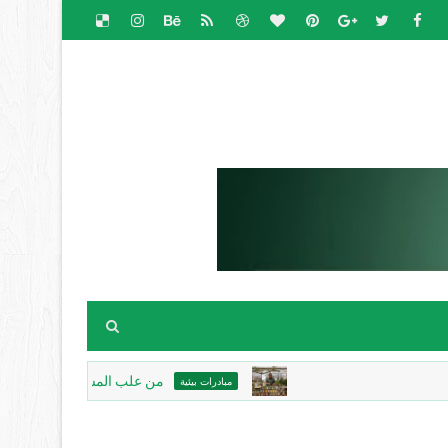
من علب المساعدات تنبت الحياة.. مزارع ف
مبادرات بيئية