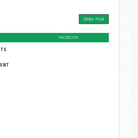
Older Post
FACEBOOK
TS:
MENT