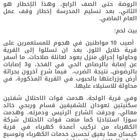
الروضة حتى الصف الرابع، وهذا الإخطار هو
الثاني، بعد تسليم المدرسة إخطار وقف عمل
العام الماضي.
بيت لحم:
أصيب 10 مواطنين في هجوم للمستعمرين على
قرية خلايل اللوز، بعد ان تسللوا إلى القرية
وحاولوا إحراق منزل يعود لعائلة صلاحات، ما أسفر
عن إصابة بالرصاص الحي في الفخذ، و3 إصابات
بالرضوض، نتيجة الضرب، فيما شرع آخرون بحراثة
أرض وزراعتها بالحبوب في القرية المذكورة، في
محاولة للاستيلاء عليها.
وفي قرية الولجة، هدمت قوات الاحتلال شقتين
سكنيتين تعودان للشقيقين قسام وربحي خالد
معالي، وجرفت الشارع الرئيس ودمرته، وهدمت
سورًا استناديًا كما منعت قوات الاحتلال شركة
الكهرباء من تركيب أعمدة كهرباء في قرية
كيسان مما يعيق تحسين خدمات الكهرباء وتوسيع