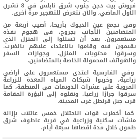
فروش بيت دجن جنوب شرق نابلس في 8 تشرن
الأول الماضي، والآن تتعرض للتهجير مرة أخرى.
وفي تجمع عين الديوك بأريحا، أصيب أربعة من
المتضامنين الأجانب بجروح، في هجوم نفذه
مستعمرون، بعد أن تسللوا إلى المنزل الذي
يقيمون فيه وقاموا بالاعتداء عليهم بالضرب،
وسرقوا محتويات المنزل، وجوازات السفر
والهواتف المحمولة الخاصة بالمتضامنين.
وفي الفارسية اعتدى مستعمرون على أراضي
زراعية، وخربوا شبكات المياه المعدة للزراعة
المروية على عشرات الدونمات في المنطقة، كما
سرقوا جرارًا زراعيا، ونقلوه إلى البؤرة المقامة
قرب جبل قرنطل غرب المدينة.
كما أخطرت قوات الاحتلال خمس عائلات بإزالة
منشآت سكنية وزراعية في قرية عاطوف شرق
طمون خلال مدة أقصاها سبعة أيام.