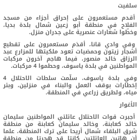
سلفيت
أقدم مستعمرون على إحراق أجزاء من مسجد
الفلاح في منطقة أبو زعين شمال بلدة بديا،
وخطّوا شعارات عنصرية على جدران منزل.
وفي وادي قانا، أقدَم مستعمرون على تقطيع
أشجار زيتون وحمضيات تعود ملكيتها للمزارع عبد
الرزاق خالد منصور، فيما هاجم آخرون مركبات
المواطنين في بلدة ياسوف، وحطموا 4 مركبات.
وفي بلدة ياسوف، سلّمت سلطات الاحتلال 4
إخطارات بوقف العمل والبناء في منزلين، وبئر
مياه، ولطريق زراعي في المنطقة.
الأغوار
أجبرت قوات الاحتلال عائلتي المواطنين سليمان
خالد كعابنة، وخالد سليمان كعابنة من منطقة
شرق البلقاء شمال أريحا على ترك المنطقة، علما
أن هاتين العائلتين كانتا قد هجرتا من منطقة