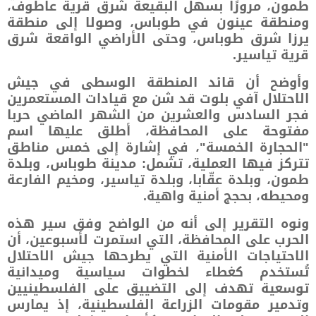
طمون، مرورًا بسهل البقيعة شرق قرية عاطوف،
ومنطقة عينون في طوباس، وصولا إلى منطقة
يرزا شرق طوباس، وحتى الأراضي الواقعة شرق
قرية تياسير.
وأوضح أن قائد المنطقة الوسطى في جيش
الاحتلال آفي بلوت قد شن مع قيادات المستعمرين
فجر السادس والعشرين من الشهر الماضي حربا
مفتوحة على المحافظة، أطلق عليها اسم
"الحجارة الخمسة"، في إشارة إلى خمس مناطق
تتركز فيها العملية، تشمل: مدينة طوباس، وبلدة
طمون، وبلدة عقّابا، وبلدة تياسير، ومخيم الفارعة
ومحيطه، بحجج أمنية واهية.
ونوه التقرير إلى أنه من الواضح وفق سير هذه
الحرب على المحافظة، التي استمرت لأسبوعين، أن
الاحتياجات الأمنية التي يطرحها جيش الاحتلال
تُستخدم كغطاء لخطوات سياسية وميدانية
توسعية تهدف إلى التضييق على الفلسطينيين
وتدمير مقومات الزراعة الفلسطينية، إذ يمارس