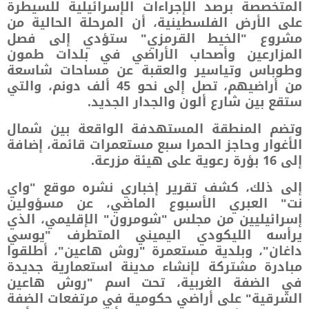
المتخصصة برصد الإجراءات الإسرائيلية للسيطرة
على الأرض الفلسطينية، أن المرحلة الحالية من
مشروع "الخيط القرمزي" ستؤدي إلى فصل
المزارعين وأصحاب الأراضي في بلدات طمون
وطوباس وتياسير والعقبة عن مساحات شاسعة
من أراضيهم، تصل إلى نحو 45 ألف دونم، والتي
ستقع بين شارع ألون والجدار الجديد.
وتضم المنطقة المستهدفة الواقعة بين شمال
الأغوار وحاجز الحمرا سبع مستعمرات قائمة، إضافة
إلى 16 بؤرة رعوية على هيئة مزرعة.
إلى ذلك، كشف تقرير إخباري نشره موقع "واي
نت" العبري الأسبوع الماضي، عن مسؤولين
إسرائيليين من مجلس "شومرون" الإقليمي، الذي
يرأسه الليكودي اليميني المتطرف "يوسي
داغان"، وبلدية مستعمرة "روش هاعين"، أطلقوا
مبادرة مشتركة لإنشاء مدينة استعمارية جديدة
في الضفة الغربية، تحت اسم "روش هاعين
الشرقية" على أراضي حكومية في مرتفعات الضفة