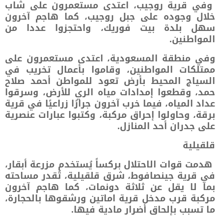
وفي قرية روجيب، اعتدى مستعمرون على شاب
خلال وجوده على جبل روجيب، كما هاجم آخرون
سهل بلدة بيت فوريك، واحتجزوا عددا من
المواطنين.
وفي منطقة المسعودية، اعتدى مستعمرون على
ممتلكات المواطنين، وقاموا بأعمال تخريب في
السياج المحيط بأرض تعود للمواطن أحمد صلاح
حمد، وقطعوا إمدادات مياه الري للأرض، وسرقوا
عداد المياه، فيما خرب آخرون جرارًا زراعيًا في قرية
برقة، وحاولوا إحراق مركبة، وكتبوا عبارات عنصرية
على جدران أحد المنازل.
قلقيلية
هدمت قوات الاحتلال بركساً يُستخدم مزرعة أبقار،
في قرية جينصافوط، شرق قلقيلية، تُقدر مساحته
بما لا يقل عن ثلاثة دونمات، كما هاجم آخرون
مركبة قرب مدخل قرية اماتين ورشقوها بالحجارة،
ما تسبب بإلحاق أضرار مادية فيها.