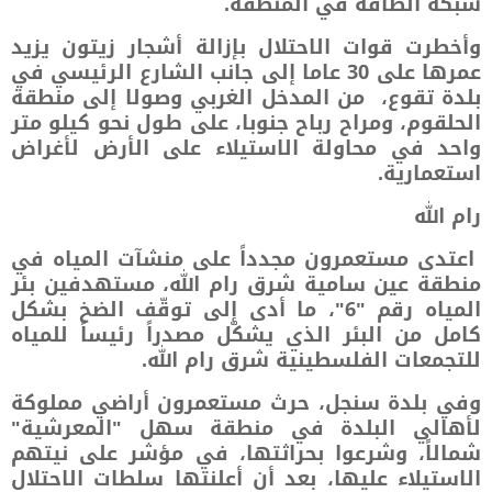
شبكة الطاقة في المنطقة.
وأخطرت قوات الاحتلال بإزالة أشجار زيتون يزيد
عمرها على 30 عاما إلى جانب الشارع الرئيسي في
بلدة تقوع، من المدخل الغربي وصولا إلى منطقة
الحلقوم، ومراح رباح جنوبا، على طول نحو كيلو متر
واحد في محاولة الاستيلاء على الأرض لأغراض
استعمارية.
رام الله
اعتدى مستعمرون مجدداً على منشآت المياه في
منطقة عين سامية شرق رام الله، مستهدفين بئر
المياه رقم "6"، ما أدى إلى توقّف الضخ بشكل
كامل من البئر الذي يشكّل مصدراً رئيساً للمياه
للتجمعات الفلسطينية شرق رام الله.
وفي بلدة سنجل، حرث مستعمرون أراضي مملوكة
لأهالي البلدة في منطقة سهل "المعرشية"
شمالاً، وشرعوا بحراثتها، في مؤشر على نيتهم
الاستيلاء عليها، بعد أن أعلنتها سلطات الاحتلال