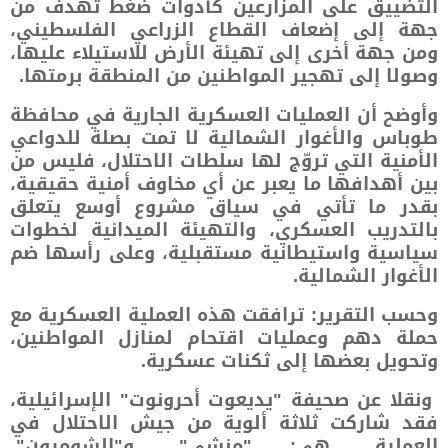
التضييق على المزارعين كأدوات ضغط تهدف من
جهة إلى إضعاف القطاع الزراعي الفلسطيني،
ومن جهة أخرى إلى تهيئة الأرض للاستيلاء عليها،
وصولا إلى تهجير المواطنين من المنطقة برمتها.
وأوضح أن العمليات العسكرية الجارية في محافظة
طوباس والأغوار الشمالية لا تمت بصلة للدواعي
الأمنية التي تروّج لها سلطات الاحتلال، فليس من
بين أهدافها ما يعبر عن أي مخاوف أمنية حقيقية،
بقدر ما تأتي في سياق مشروع أوسع يتعلق
بالتدريب العسكري، والتهيئة الميدانية لخطوات
سياسية واستيطانية مستقبلية، وعلى رأسها ضم
الأغوار الشمالية.
وحسب التقرير: ترافقت هذه العملية العسكرية مع
حملة دهم وعمليات اقتحام لمنازل المواطنين،
وتحويل بعضها إلى ثكنات عسكرية.
ونقلا عن صحيفة "يديعوت أحرونوت" الإسرائيلية،
فقد شاركت ثلاثة ألوية من جيش الاحتلال في
العملية، هي: "منشي"، و"الشومرون"،