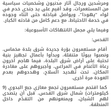
ومرشدين ورجال آثار مدنيون وشخصيات سياسية
من المستعمرات، وقد أقيم على يد جندي خدم في
لواء "يهودا"، ويواصل قيادته حتى اثناء وجوده
في خدمة الاحتياط، مع دعم كامل من قادته الكبار.
وفيما يلي مجمل الانتهاكات الأسبوعية:
القدس:
أقام مستعمرون بؤرة جديدة شرق بلدة مخماس،
ونصبوا بيوتًا متنقلة، وبدأوا بأعمال تجهيز بنية
تحتية على أراض شرق البلدة، فيما هاجم آخرون
رعاة الأغنام في المراعي، وأجبروهم على مغادرة
المكان، تحت تهديد السلاح، وهددوهم بعدم
العودة مرة أخرى.
كما اقتحم مستعمرون تجمع معازي جبع البدوي (9
كيلومترات) شمال شرق القدس، قبل أن يتصدى
لهم الشبان، ويمنعونهم من التقدّم داخل
المنطقة.