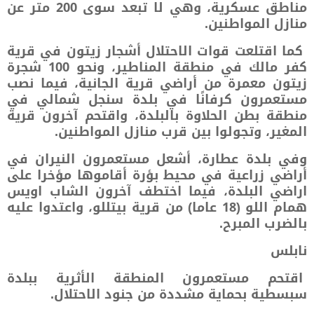
مناطق عسكرية، وهي لا تبعد سوى 200 متر عن
منازل المواطنين.
كما اقتلعت قوات الاحتلال أشجار زيتون في قرية
كفر مالك في منطقة المناطير، ونحو 100 شجرة
زيتون معمرة من أراضي قرية الجانية، فيما نصب
مستعمرون كرفانًا في بلدة سنجل شمالي في
منطقة بطن الحلاوة بالبلدة، واقتحم آخرون قرية
المغير، وتجولوا بين قرب منازل المواطنين.
وفي بلدة عطارة، أشعل مستعمرون النيران في
أراضي زراعية في محيط بؤرة أقاموها مؤخرا على
اراضي البلدة، فيما اختطف آخرون الشاب اويس
همام اللو (18 عاما) من قرية بيتللو، واعتدوا عليه
بالضرب المبرح.
نابلس
اقتحم مستعمرون المنطقة الأثرية ببلدة
سبسطية بحماية مشددة من جنود الاحتلال.