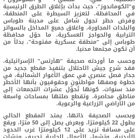
و"الكوماندوز"، حيث بدأت بإغلاق الطرق الرئيسية
في المحافظة، لتعزيز السيطرة على المنطقة،
وفرض حظر تجول شامل على مدينة طوباس
والبلدات المجاورة، واغلاق جميع المداخل بالسواتر
الترابية والحواجز العسكرية، ما حوّل محافظة
طوباس إلى "منطقة عسكرية مفتوحة"، بدلاً من
أن تكون مجتمعا مدنيا.
وحسب ما أوردته صحيفة "هآرتس" الإسرائيلية،
فقد شرع جيش الاحتلال بتنفيذ مقطع جديد من
جدار فصل عنصري في عمق الأغوار الشمالية، في
خطوة وصفها مواطنون وحقوقيون بأنها الأخطر
منذ سنوات، كونها تُحوِّل عشرات التجمعات إلى
مناطق محاصرة، وتقطع صلتها بمساحات واسعة
من الأراضي الزراعية والرعوية.
وبحسب الصحيفة ذاتها، يمتد المقطع الحالي
بطول 22 كيلومترًا، وبعرض يصل إلى 50 مترًا، ويقع
على مسافة تزيد على 12 كيلومترًا غرب الحدود
الأردنية، وتشمل الأعمال الجارية تجريف منشآت