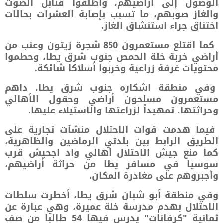
الوصول إلى أراضيهم، وأطلقوا قنابل الصوت
والغاز صوبهم، ما تسبب بإصابة العشرات بحالات
اختناق جراء استنشاق الغاز.
كما اقتلع مستعمرون 850 شجرة زيتون وعنب من
أراضي خربة خلة الحمص جنوب شرق يطا، وحطموا
محتويات غرفة زراعية وخربوا أسلاكا شائكة.
وفي منطقة اشكاره جنوب شرق يطا، داهم
مستعمرون مسلحون أراضي وحقول الأهالي
وحراثتها، تمهيداً لزراعتها والاستيلاء عليها.
فيما هدمت قوات الاحتلال منشآت تجارية على
الطريق الرابط بين بلدتي الرماضين والظاهرية،
كما منع جيش الاحتلال أهالي واد اجحيش قرب
سوسيا في مسافر يطا من حراثة أراضيهم،
وأجبروهم على مغادرة المكان.
وفي منطقة أبو شبان شرق يطا، أخطرت سلطات
الاحتلال بهدم مدرسة خلة عميرة، وهي عبارة عن
ثمانية "كرفانات" يدرس فيها 54 طالبا من صف