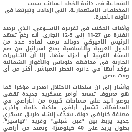
الشمالية في دائرة الخطر المباشر بسبب
المخططات الاستعمارية، التي ازدادت وتيرتها في
الآونة الأخيرة.
وأضاف المكتب في تقريره الأسبوعي، الذي يرصد
الفترة من 27-11 إلى 5-12 الجاري، أنه رغم تعهد
الرئيس الاميركي دونالد ترمب لقادة عدد من
الدول العربية والاسلامية بمنع اسرائيل من ضم
الضفة الغربية أو أجزاء منها، إلا أن التطورات
الجارية في محافظة طوباس والأغوار الشمالية
تؤكد أنها في دائرة الخطر المباشر، أكثر من أي
وقت مضى.
وأشار إلى أن سلطات الاحتلال أصدرت مؤخرا كما
هو معروف تسعة أوامر عسكرية جديدة تقضي
بوضع اليد على مساحات كبيرة من الأراضي في
المحافظة، تشمل أراضي ملكية خاصة وأخرى
مصنفة كأراضي دولة، بهدف إنشاء طريق عسكري
جديد يربط بين "عين شبلي" وقرية "تياسير"،
بطول يزيد على 40 كيلومترًا، وتمتد من أراضي