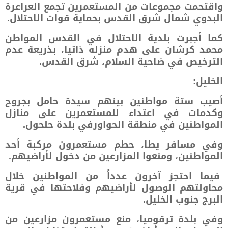
واقتحمت مجموعات من المستعمرين تجمع العراعرة
البدوي شمال شرق القدس بحماية قوات الاحتلال.
كما أجبرت بلدية الاحتلال في القدس المواطن
محمد كرشان على هدم منزله ذاتيا، بذريعة عدم
الترخيص في ضاحية السلام، شرق القدس.
الخليل:
أصيب ستة مواطنين بينهم سيدة حامل بجروح
وكدمات في اعتداء للمستعمرين على منازل
المواطنين في منطقة الحواورفي بلدة حلحول.
وفي مسافر يطا، حطم مستعمرون مركبة أحد
المواطنين، ومنعوا المزارعين من دخول لأراضيهم.
فيما احتجز آخرون عدداً من المواطنين خلال
محاولتهم الوصول لأراضيهم وفلاحتها في قرية
البرج جنوب الخليل.
وفي بلدة ترقوميا، منع مستعمرون مزارعين من