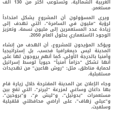
الغربية الشمالية، وتستوعب أكثر من 130 ألف
مستعمر.
ويرى المسؤولون أن المشروع يشكل امتداداً
لرؤية "مليون في السامرة"، التي تهدف إلى
زيادة عدد المستعمرين إلى مليون نسمة، وتعزيز
الوجود الاستعماري بحلول العام 2050.
ويؤكد المؤيدون للمشروع، أن الهدف من إنشاء
المدينة ليس ديمغرافيا فحسب، بل إستراتيجيا
وأمنيا بالدرجة الأولى، كما أنهم يروجون لها على
أنها تشكل "حزاماً أمنياً" حيوياً لوسط إسرائيل
لحماية مناطق، مثل: "روش هاعين" من تهديدات
مستقبلية.
وجاء الإعلان عن المدينة المقترحة خلال زيارة قام
بها داغان وساغي لمزرعة "ليرنر"، التي تقع بين
مستعمرات "بدوئيل"، و"ليش م"، و"بروخين"،
و"عيلي زهاف"، على أراضي محافظتي قلقيلية
وسلفيت.