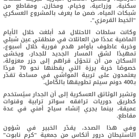
سكنية، وزراعية، وخيام، ومخازن، ومقاطع من
شبكات المياه، ضمن ما يعرف بالمشروع العسكري
"الخيط القرمزي".
وكانت سلطات الاحتلال قد أبلغت خلال الأيام
الماضية عددًا من العائلات في منطقتي عين شبلي
وخربة عاطوف بأوامر هدم فورية خلال أسبوع،
تمهيدًا لشق المسار الجديد للجدار، ويخشى
السكان من أن تتحوّل قراهم إلى جزر معزولة،
خصوصًا خربة يرزة التي يقطنها نحو 70 فردًا
يعتمدون على تربية المواشي في مساحة تقدّر
بـ400 دونم سيتم تطويقها بالكامل.
وتشير الوثائق العسكرية إلى أن الجدار سيُستخدم
كطريق دوريات ترافقه سواتر ترابية وقنوات
عميقة، بينما يجري إنشاء سياج أمني في عدة
مقاطع.
وفي هذا الصدد، يقدّر الخبير في شؤون
الاستيطان درور أتكاس من جمعية "كرم نابوت"