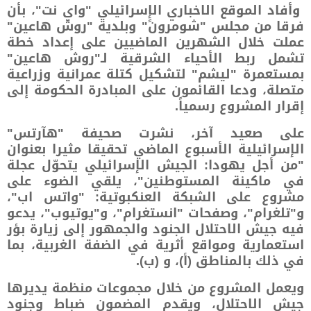
وأفاد الموقع الاخباري الإٍسرائيلي "واي نت"، بأن
فرقا من مجلس "شومرون" وبلدية "روش هاعين"
عملت خلال الشهرين الماضيين على إعداد خطة
تشمل ربط الأحياء الشرقية لـ"روش هاعين"
بمستعمرة "ليشم" لتشكيل كتلة عمرانية وزراعية
متصلة، ودعا القائمون على المبادرة الحكومة إلى
إقرار المشروع رسمياً.
على صعيد آخر، نشرت صحيفة "هآرتس"
الإسرائيلية الأسبوع الماضي تحقيقا مثيرا بعنوان
"من أجل يهودا: الجيش الإسرائيلي يتحوّل عجلة
في ماكينة المستوطنين"، يلقي الضوء على
مشروع على الشبكة العنكبوتية: "واتس اب"،
و"تلغرام"، وصفحات "انستغرام"، و"يوتيوب"، يدعو
فيه جيش الاحتلال الجنود والجمهور إلى زيارة بؤر
استعمارية ومواقع أثرية في الضفة الغربية، بما
في ذلك بالمناطق (أ)، و (ب).
ويعمل المشروع من خلال مجموعات منظمة يديرها
جيش الاحتلال، ويقدم المضمون ضباط وجنود