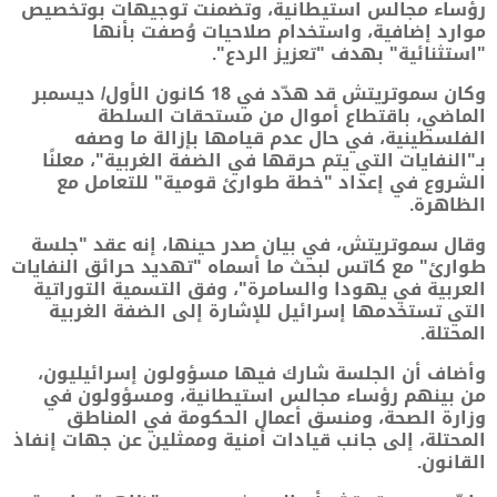
رؤساء مجالس استيطانية، وتضمنت توجيهات بوتخصيص
موارد إضافية، واستخدام صلاحيات وُصفت بأنها
"استثنائية" بهدف "تعزيز الردع".
وكان سموتريتش قد هدّد في 18 كانون الأول/ ديسمبر
الماضي، باقتطاع أموال من مستحقات السلطة
الفلسطينية، في حال عدم قيامها بإزالة ما وصفه
بـ"النفايات التي يتم حرقها في الضفة الغربية"، معلنًا
الشروع في إعداد "خطة طوارئ قومية" للتعامل مع
الظاهرة.
وقال سموتريتش، في بيان صدر حينها، إنه عقد "جلسة
طوارئ" مع كاتس لبحث ما أسماه "تهديد حرائق النفايات
العربية في يهودا والسامرة"، وفق التسمية التوراتية
التي تستخدمها إسرائيل للإشارة إلى الضفة الغربية
المحتلة.
وأضاف أن الجلسة شارك فيها مسؤولون إسرائيليون،
من بينهم رؤساء مجالس استيطانية، ومسؤولون في
وزارة الصحة، ومنسق أعمال الحكومة في المناطق
المحتلة، إلى جانب قيادات أمنية وممثلين عن جهات إنفاذ
القانون.