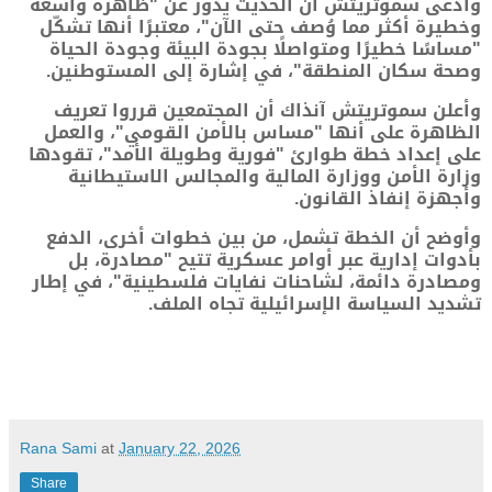
وادّعى سموتريتش أن الحديث يدور عن "ظاهرة واسعة
وخطيرة أكثر مما وُصف حتى الآن"، معتبرًا أنها تشكّل
"مساسًا خطيرًا ومتواصلًا بجودة البيئة وجودة الحياة
وصحة سكان المنطقة"، في إشارة إلى المستوطنين.
وأعلن سموتريتش آنذاك أن المجتمعين قرروا تعريف
الظاهرة على أنها "مساس بالأمن القومي"، والعمل
على إعداد خطة طوارئ "فورية وطويلة الأمد"، تقودها
وزارة الأمن ووزارة المالية والمجالس الاستيطانية
وأجهزة إنفاذ القانون.
وأوضح أن الخطة تشمل، من بين خطوات أخرى، الدفع
بأدوات إدارية عبر أوامر عسكرية تتيح "مصادرة، بل
ومصادرة دائمة، لشاحنات نفايات فلسطينية"، في إطار
تشديد السياسة الإسرائيلية تجاه الملف.
Rana Sami
at
January 22, 2026
Share