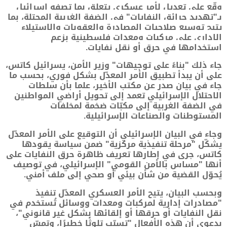
وقّع على تعديل لأمر عسكري يتعلق بما تصفه إسرائيل
بـ"تهديد حرائق النفايات" في الضفة الغربية المحتلة، بما
يتيح توسيع صلاحيات المصادرة والعقوبات والاستيلاء
الإداري على مركبات ومعدات فلسطينية بزعم
استخدامها في حرق أو نقل نفايات.
جاء ذلك "بناءً على توجيهات" وزير الأمن، يسرائيل كاتس،
على أن يبدأ تطبيق الأمر المعدّل بشكل فوري، بحسب ما
جاء في بيان صدر عن مكتب الأخير، علما بأن سلطات
الاحتلال الإسرائيلي تعمد إلى تحويل أراضي المواطنين
في الضفة الغربية إلى مكبّات ضخمة لمخلفات
المستوطنات والصناعات الإسرائيلية.
وجاء في البيان الإسرائيلي أن التوقيع على الأمر المعدّل
يشكّل "مرحلة تنفيذية مركزية" ضمن سياسة يقودها
كاتس، جرى في إطارها تعريف ظاهرة حرق النفايات على
أنها "مساس بالأمن القومي" الإسرائيلي، في توصيف
يُحوّل القضية من شأن بيئي أو صحي إلى ملف أمني.
وبحسب البيان، يتيح الأمر العسكري المعدّل تنفيذ
"مصادرات إدارية لمركبات ومعدات ووسائل تُستخدم في
نقل النفايات أو حرقها أو إلقائها بشكل غير قانوني"،
بدعوى أن هذه الأفعال "تسبّب تلوثًا خطيرًا، وتمسّ