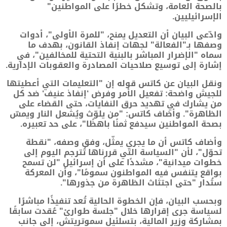
بالصحة العامة، وتشكل خطرًا على المواطنين"
الإسرائيليين.
وادّعى البيان أن التعديل يمنح، "للمرة الأولى"، أدوات
وصفها بـ"الفعالة" لجهات إنفاذ القانون، بهدف ما
سماه "الإضرار المباشر بالبنية التحتية للمخالفين"، في
إشارة إلى توسيع صلاحيات المصادرة والعقوبات الإدارية.
ونقل البيان عن كاتس قوله إن "التعليمات التي أعطيتها
للجيش واضحة: تفعيل الأمر وفرض ‘إنفاذ عنيف‘ ضد كل
من يشارك في تهديد حرق النفايات، حتى القضاء على
الظاهرة". وأضاف كاتس: "من يلوّث ويُشعل النار ويمسّ
بصحة المواطنين سيدفع ثمنًا باهظًا"، على حد تعبيره.
وأضاف كاتس أن ما يجري يمثّل، وفق وصفه، "نقطة
تحوّل"، لأن "السياسة التي قررناها تُترجم اليوم إلى
خطوات ميدانية"، مشددًا على أن إسرائيل "لن تسمح
بواقع يتنفس فيه المواطنون سمومًا"، وأن المعركة
ستُدار "حتى اجتثاث الظاهرة من جذورها".
وبحسب البيان، فإن الخطوة الحالية تُعد تنفيذًا مباشرًا
لسياسة جرى إقرارها خلال "جلسة طوارئ" عُقدت سابقًا
بمشاركة وزير المالية، بتسلئيل سموتريتش، إلى جانب